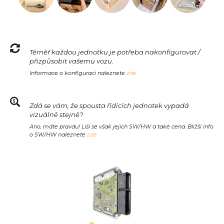
Téměř každou jednotku je potřeba nakonfigurovat /
přizpůsobit vašemu vozu.
Informace o konfiguraci naleznete
zde.
Zdá se vám, že spousta řídících jednotek vypadá
vizuálně stejně?
Ano, máte pravdu! Liší se však jejich SW/HW a také cena. Bližší info
o SW/HW naleznete
zde.