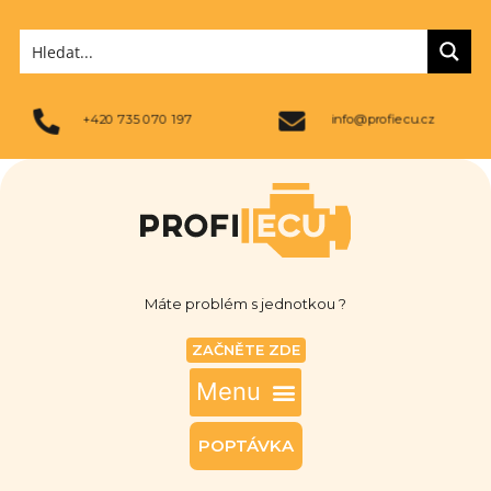
+420 735 070 197
info@profiecu.cz
Máte problém s jednotkou ?
ZAČNĚTE ZDE
POPTÁVKA