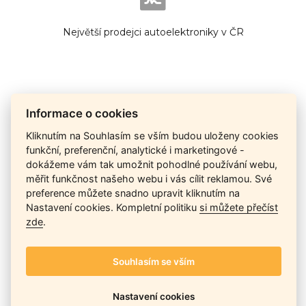
Největší prodejci autoelektroniky v ČR
Cena na dotaz
Informace o cookies
Kliknutím na Souhlasím se vším budou uloženy cookies
funkční, preferenční, analytické i marketingové -
dokážeme vám tak umožnit pohodlné používání webu,
Ceny závisí na množství kusů skladem, dostupnosti náhrad,
měřit funkčnost našeho webu i vás cílit reklamou. Své
výkonnosti a atypičnosti daného modelu. Pokusíme se
nabídnout
aktuálně
nejlepší cenu
, a Vy si vyberete, co je pro
preference můžete snadno upravit kliknutím na
Vás nejvýhodnější.
Nastavení cookies. Kompletní politiku
si můžete přečíst
zde
.
Telefon / Email
Souhlasím se vším
Nastavení cookies