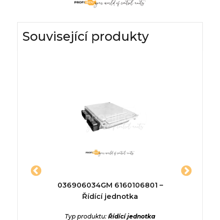
Související produkty
 Řídící
036906034GM 6160106801 –
81.258
Řídící jednotka
Řídící 
ednotka
Typ produktu:
Řídící jednotka