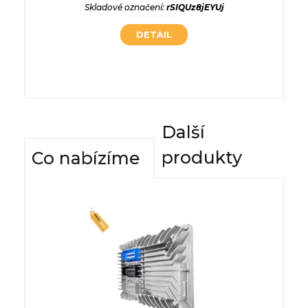
Li4frQsW
Skladové označení:
rSIQUz8jEYUj
Typ pro
DETAIL
Skladov
Další
produkty
Co nabízíme