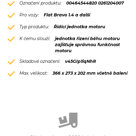
Označení produktu:
00464544820 0261204007
Pro vozy:
Fiat Bravo 1.4 a další
Typ produktu:
Řídící jednotka motoru
K čemu slouží:
jednotka řízení běhu motoru
zajišťuje správnou funkčnost
motoru
Skladové označení:
v45GIp1iqNhR
Max. velikost:
366 x 273 x 202 mm včetně balení