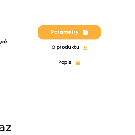
Parametry
upů
O produktu
Popis
az