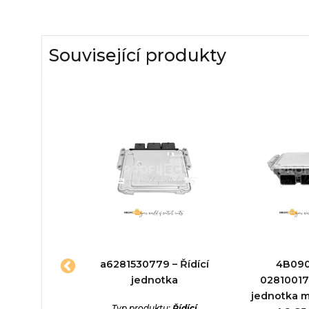
Související produkty
 0281010578
a6281530779 – Řídící
4B09
 jednotka
jednotka
028100178
jednotka 
ktu:
Řídící
Typ produktu:
Řídící