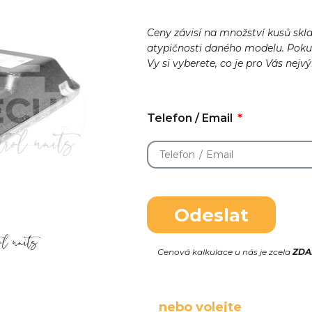
Ceny závisí na množství kusů skl
atypičnosti daného modelu. Pok
Vy si vyberete, co je pro Vás nejv
Telefon / Email
Odeslat
Cenová kalkulace u nás je zcela
ZD
nebo volejte