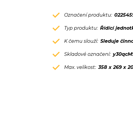
Označení produktu:
022545
Typ produktu:
Řídící jednot
K čemu slouží:
Sleduje činn
Skladové označení:
y30qcM
Max. velikost:
358 x 269 x 2