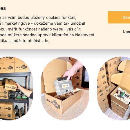
duktu
ies
Sou
m se vším budou uloženy cookies funkční,
ké i marketingové - dokážeme vám tak umožnit
bu, měřit funkčnost našeho webu i vás cílit
Nas
nce můžete snadno upravit kliknutím na Nastavení
itiku
si můžete přečíst zde
.