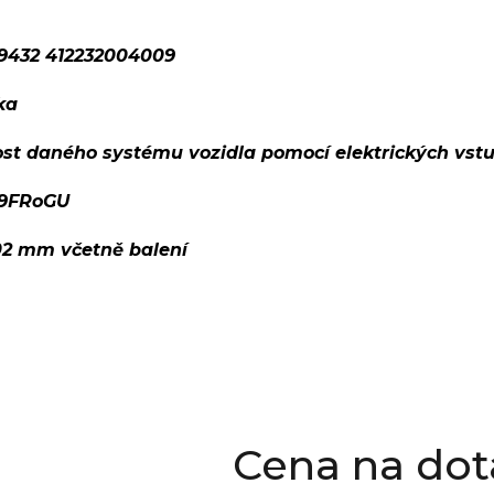
9432 412232004009
ka
ost daného systému vozidla pomocí elektrických vst
9FRoGU
02 mm včetně balení
Cena na dot