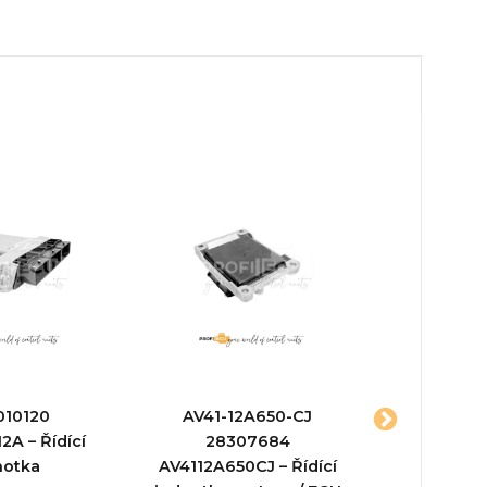
010120
AV41-12A650-CJ
TC91
A – Řídící
28307684
X1T14395
notka
AV4112A650CJ – Řídící
jed