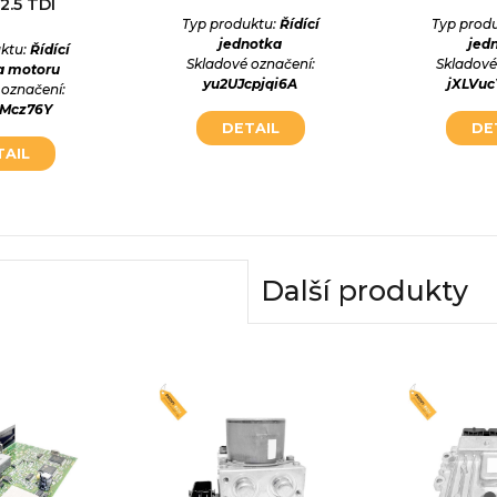
2.5 TDI
Typ produktu:
Řídící
Typ prod
jednotka
jed
ktu:
Řídící
Skladové označení:
Skladové
a motoru
yu2UJcpjqi6A
jXLVu
 označení:
7Mcz76Y
DETAIL
DE
TAIL
Další produkty