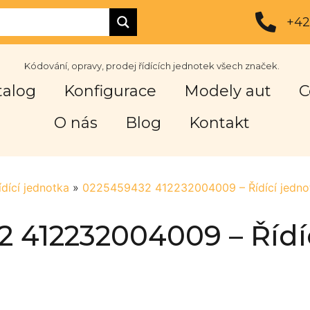
+42
Kódování, opravy, prodej řídících jednotek všech značek.
talog
Konfigurace
Modely aut
C
O nás
Blog
Kontakt
ídící jednotka
»
0225459432 412232004009 – Řídící jedno
 412232004009 – Řídí