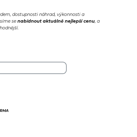
adem, dostupnosti náhrad, výkonnosti a
usíme se
nabídnout
aktuálně
nejlepší cenu
, a
ýhodnější.
ARMA