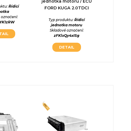
jednotka motoru / ECU
uktu:
Řídící
Typ prod
FORD KUGA 2.0TDCI
notka
jed
 označení:
Skladové
Typ produktu:
Řídící
cYK1zRW
q8JDR
jednotka motoru
Skladové označení:
TAIL
DE
zFKlxQy4xISg
DETAIL