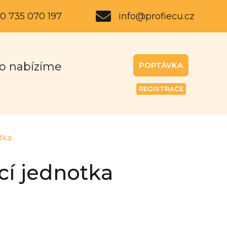
0 735 070 197
info@profiecu.cz
o nabízíme
POPTÁVKA
REGISTRACE
tka
cí jednotka