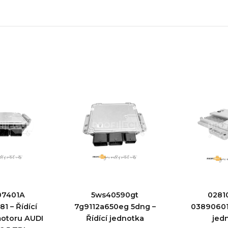
07401A
5ws40590gt
0281
1 – Řídící
7g9112a650eg 5dng –
038906012
motoru AUDI
Řídící jednotka
jed