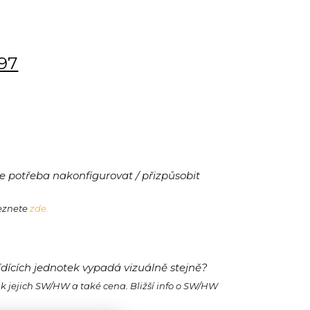
197
 potřeba nakonfigurovat / přizpůsobit
leznete
zde.
ídících jednotek vypadá vizuálně stejně?
ak jejich SW/HW a také cena. Bližší info o SW/HW