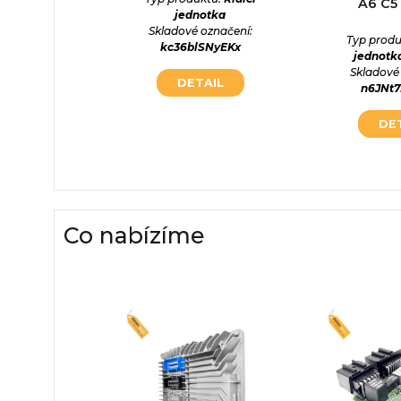
A6 C5 
otka
jednotka
označení:
Skladové označení:
Typ produ
cwDrQp
kc36blSNyEKx
jednotk
Skladové
AIL
DETAIL
n6JNt
DE
Co nabízíme