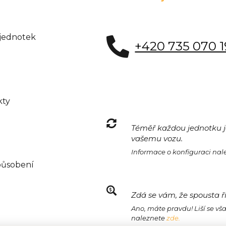
 jednotek
+420 735 070 
kty
Téměř každou jednotku je
vašemu vozu.
Informace o konfiguraci na
působení
Zdá se vám, že spousta ř
Ano, máte pravdu! Liší se vš
naleznete
zde.