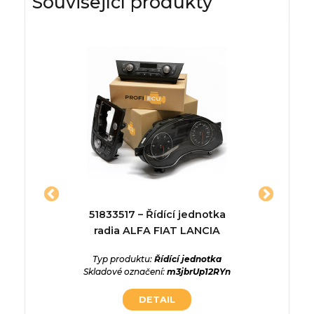
Související produkty
36339 –
51833517 – Řídící jednotka
A01
a
radia ALFA FIAT LANCIA
ednotka
Typ produktu:
Řídící jednotka
Typ p
O2N0M20
Skladové označení:
m3jbrUp12RYn
Skladové 
DETAIL