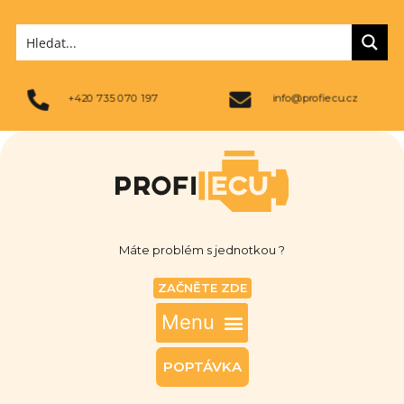
+420 735 070 197
info@profiecu.cz
Máte problém s jednotkou ?
ZAČNĚTE ZDE
POPTÁVKA