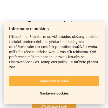
Cena na dotaz
Informace o cookies
Kliknutím na Souhlasím se vším budou uloženy cookies
Ceny závisí na množství kusů skladem, dostupnosti náhrad,
funkční, preferenční, analytické i marketingové -
výkonnosti a atypičnosti daného modelu. Pokusíme se
dokážeme vám tak umožnit pohodlné používání webu,
nabídnout
aktuálně
nejlepší cenu
, a Vy si vyberete, co je pro
měřit funkčnost našeho webu i vás cílit reklamou. Své
Vás nejvýhodnější.
preference můžete snadno upravit kliknutím na
Nastavení cookies. Kompletní politiku
si můžete přečíst
zde
.
Telefon / Email
Souhlasím se vším
Nastavení cookies
Odeslat