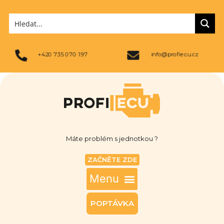
+420 735 070 197
info@profiecu.cz
Máte problém s jednotkou ?
ZAČNĚTE ZDE
POPTÁVKA