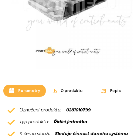
Parametry
O produktu
Popis
Označení produktu:
0281010799
Typ produktu:
Řídící jednotka
K čemu slouží:
Sleduje činnost daného systému