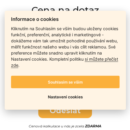
Cena na dotaz
Informace o cookies
Kliknutím na Souhlasím se vším budou uloženy cookies
Ceny závisí na množství kusů skladem, dostupnosti náhrad,
funkční, preferenční, analytické i marketingové -
výkonnosti a atypičnosti daného modelu. Pokusíme se
dokážeme vám tak umožnit pohodlné používání webu,
nabídnout
aktuálně
nejlepší cenu
, a Vy si vyberete, co je pro
měřit funkčnost našeho webu i vás cílit reklamou. Své
Vás nejvýhodnější.
preference můžete snadno upravit kliknutím na
Nastavení cookies. Kompletní politiku
si můžete přečíst
zde
.
Telefon / Email
Souhlasím se vším
Nastavení cookies
Odeslat
Cenová kalkulace u nás je zcela
ZDARMA