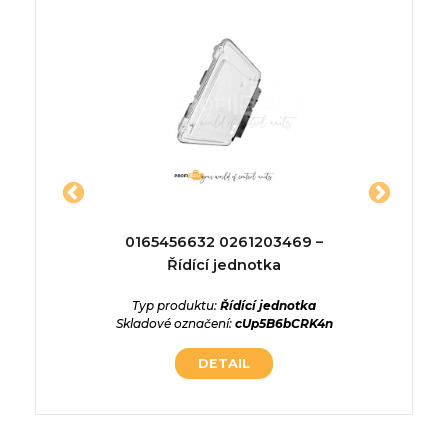
ídící
0165456632 0261203469 –
RFHM 5
Řídící jednotka
ednotka
Typ produktu:
Řídící jednotka
T
77HjEWF
Skladové označení:
cUp5B6bCRK4n
Skladov
DETAIL