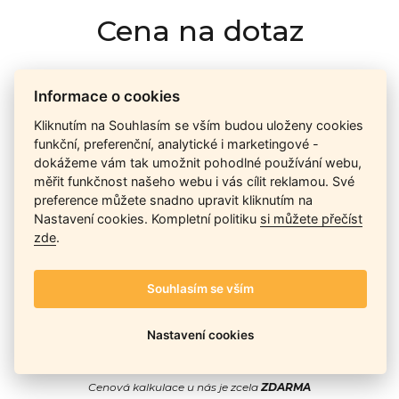
Cena na dotaz
Informace o cookies
Ceny závisí na množství kusů skladem, dostupnosti náhrad,
výkonnosti a atypičnosti daného modelu. Pokusíme se
Kliknutím na Souhlasím se vším budou uloženy cookies
nabídnout
aktuálně
nejlepší cenu
, a Vy si vyberete, co je pro
funkční, preferenční, analytické i marketingové -
Vás nejvýhodnější.
dokážeme vám tak umožnit pohodlné používání webu,
měřit funkčnost našeho webu i vás cílit reklamou. Své
preference můžete snadno upravit kliknutím na
Telefon / Email
Nastavení cookies. Kompletní politiku
si můžete přečíst
zde
.
Souhlasím se vším
Odeslat
Nastavení cookies
Cenová kalkulace u nás je zcela
ZDARMA