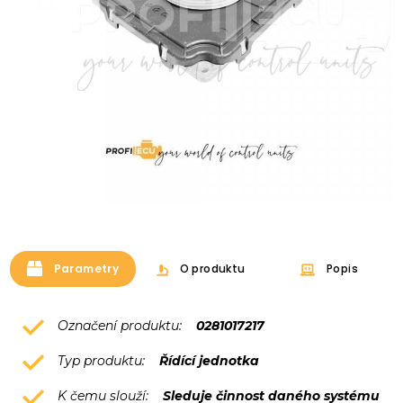
Parametry
O produktu
Popis
Označení produktu:
0281017217
Typ produktu:
Řídící jednotka
K čemu slouží:
Sleduje činnost daného systému