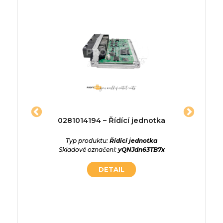
jednotka
0281014194 – Řídící jednotka
5WS40
9658
ednotka
Typ produktu:
Řídící jednotka
jedno
kGLSPDY
Skladové označení:
yQNJdn63TB7x
DETAIL
Typ p
Skladov