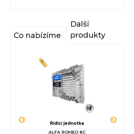
Další
produkty
Co nabízíme
dnotky
Řídící jednotka
Komfor
ETRIS
Jednotka CHEVROLET C3500
Řídící
ALFA ROMEO 8C
)
Cab & Chassis