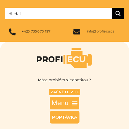
+420 735 070 197
info@profiecu.cz
Máte problém s jednotkou ?
ZAČNĚTE ZDE
POPTÁVKA