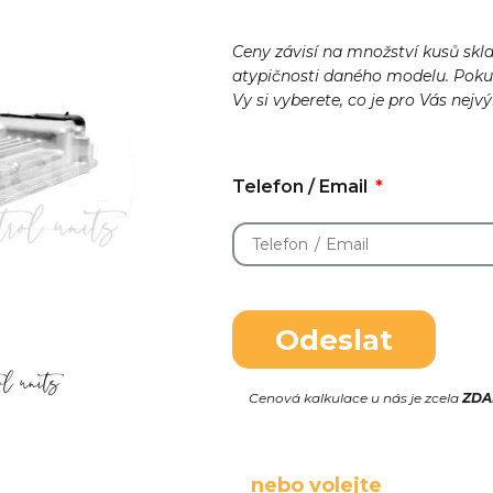
Ceny závisí na množství kusů skl
atypičnosti daného modelu. Pok
Vy si vyberete, co je pro Vás nejv
Telefon / Email
Odeslat
Cenová kalkulace u nás je zcela
ZD
nebo volejte