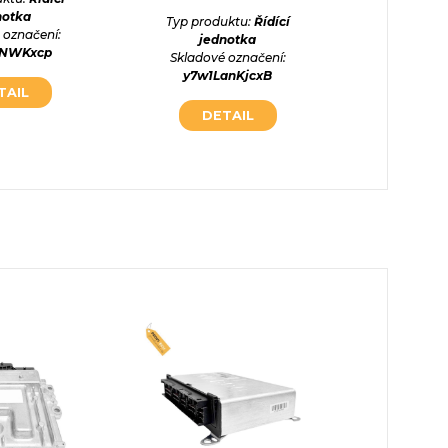
notka
Typ produktu:
Řídící
Typ prod
 označení:
jednotka
jednot
5NWKxcp
Skladové označení:
Skladové
y7w1LanKjcxB
bOGyG
TAIL
DETAIL
DE