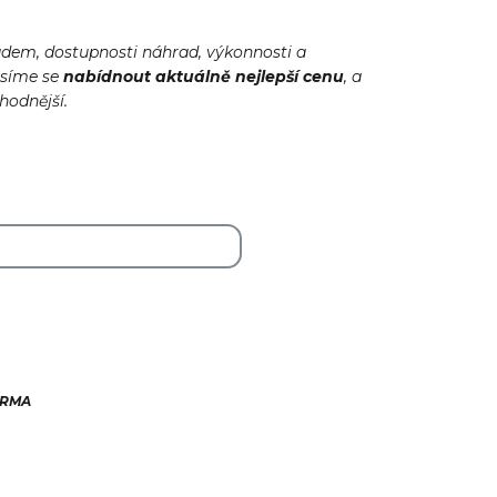
adem, dostupnosti náhrad, výkonnosti a
usíme se
nabídnout
aktuálně
nejlepší cenu
, a
ýhodnější.
ARMA