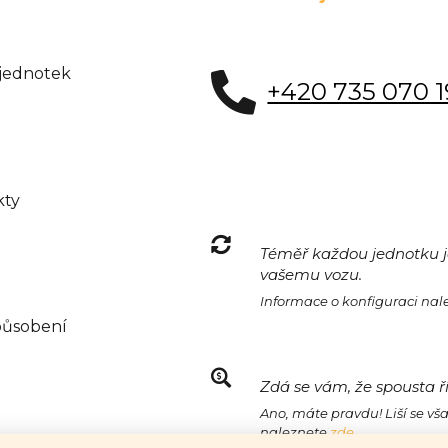
 jednotek
+420 735 070 
kty
Téměř každou jednotku je
vašemu vozu.
Informace o konfiguraci na
působení
Zdá se vám, že spousta ř
Ano, máte pravdu! Liší se vš
naleznete
zde.