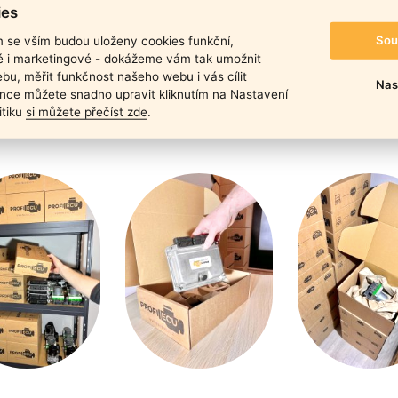
duktu
ies
Sou
m se vším budou uloženy cookies funkční,
ké i marketingové - dokážeme vám tak umožnit
bu, měřit funkčnost našeho webu i vás cílit
Nas
nce můžete snadno upravit kliknutím na Nastavení
itiku
si můžete přečíst zde
.