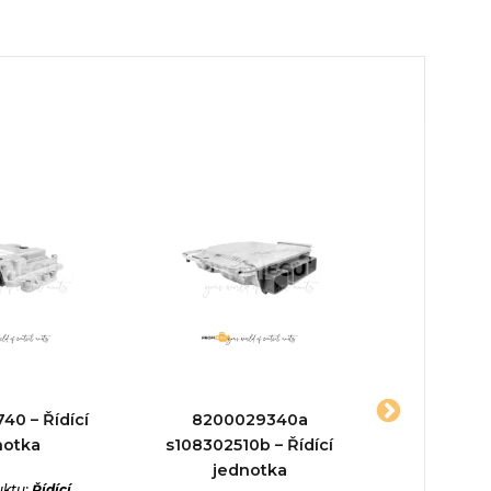
40 – Řídící
8200029340a
028101762
notka
s108302510b – Řídící
Řídící jed
jednotka
BMW 5 F10
uktu:
Řídící