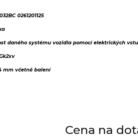
032BC 0261201125
ka
ost daného systému vozidla pomocí elektrických vst
Gk2xv
14 mm včetně balení
Cena na dot