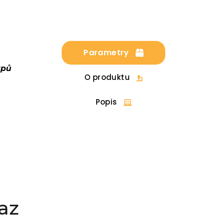
Parametry
upů
O produktu
Popis
az