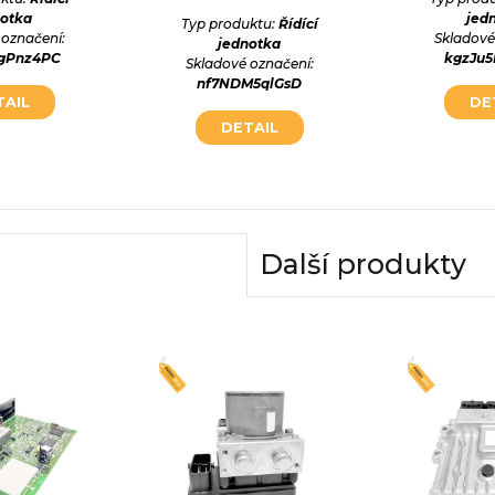
notka
jed
Typ produktu:
Řídící
 označení:
Skladové
jednotka
gPnz4PC
kgzJu
Skladové označení:
nf7NDM5qlGsD
TAIL
DE
DETAIL
Další produkty