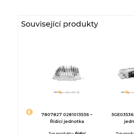
Související produkty
01212f
7807827 0281013536 –
5GE035362
3 – Řídící
Řídící jednotka
jed
otka
Typ produktu:
Řídící
Typ produ