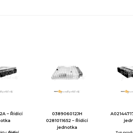
A – Řídící
038906012JH
A02144717
notka
0281011652 – Řídící
jed
jednotka
ktu:
Řídící
Typ prod