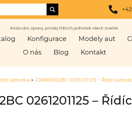
+42
Kódování, opravy, prodej řídících jednotek všech značek.
talog
Konfigurace
Modely aut
C
O nás
Blog
Kontakt
ídící jednotka
»
036906032BC 0261201125 – Řídící jednot
BC 0261201125 – Řídíc