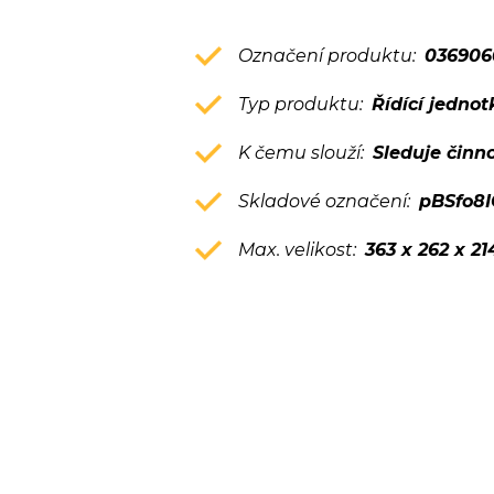
Označení produktu:
036906
Typ produktu:
Řídící jednot
K čemu slouží:
Sleduje činn
Skladové označení:
pBSfo8I
Max. velikost:
363 x 262 x 2