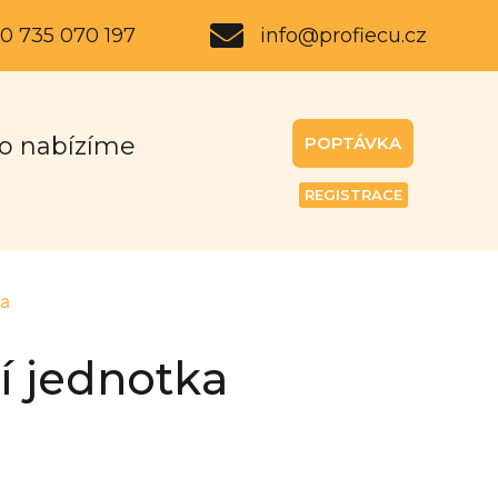
0 735 070 197
info@profiecu.cz
o nabízíme
POPTÁVKA
REGISTRACE
ka
í jednotka