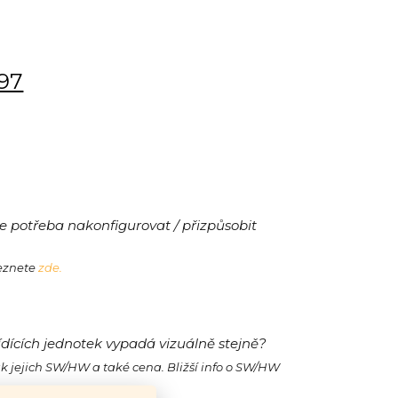
197
 potřeba nakonfigurovat / přizpůsobit
leznete
zde.
ídících jednotek vypadá vizuálně stejně?
ak jejich SW/HW a také cena. Bližší info o SW/HW