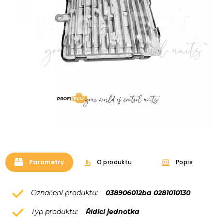
Parametry
O produktu
Popis
Označení produktu:
038906012ba 0281010130
Typ produktu:
Řídící jednotka