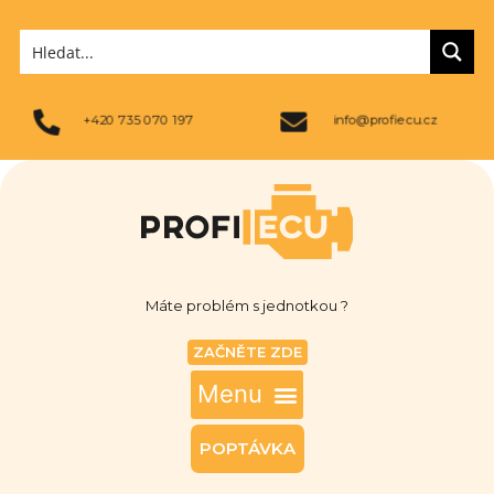
+420 735 070 197
info@profiecu.cz
Máte problém s jednotkou ?
ZAČNĚTE ZDE
POPTÁVKA