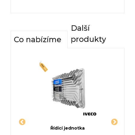
Další
produkty
Co nabízíme
dnotky
Řídící jednotka
Komfor
UTILUS
Jednotka VOLVO C70 I kupé
Řídí