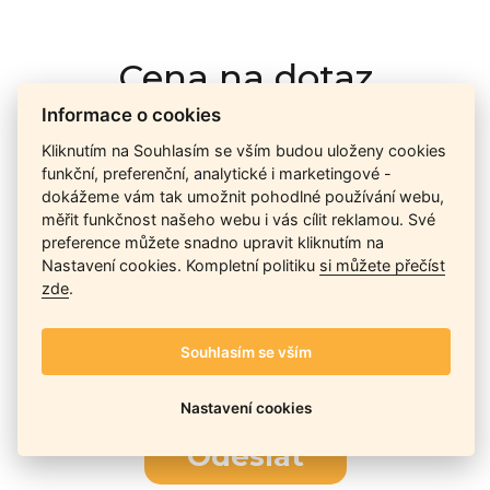
Cena na dotaz
Informace o cookies
Kliknutím na Souhlasím se vším budou uloženy cookies
Ceny závisí na množství kusů skladem, dostupnosti náhrad,
funkční, preferenční, analytické i marketingové -
výkonnosti a atypičnosti daného modelu. Pokusíme se
dokážeme vám tak umožnit pohodlné používání webu,
nabídnout
aktuálně
nejlepší cenu
, a Vy si vyberete, co je pro
měřit funkčnost našeho webu i vás cílit reklamou. Své
Vás nejvýhodnější.
preference můžete snadno upravit kliknutím na
Nastavení cookies. Kompletní politiku
si můžete přečíst
zde
.
Telefon / Email
Souhlasím se vším
Nastavení cookies
Odeslat