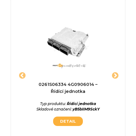
dící
0261S06334 4G0906014 –
S180
Řídící jednotka
2371042
ednotka
Typ produktu:
Řídící jednotka
Typ p
5aBaA8H
Skladové označení:
yB5bIIM9SckY
Skladové
DETAIL