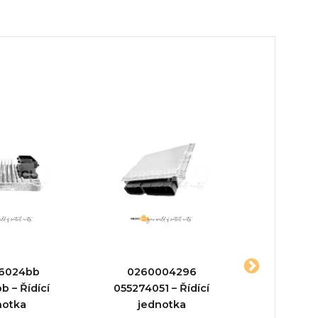
6024bb
0260004296
A02244704
b – Řídící
055274051 – Řídící
jed
notka
jednotka
Typ prod