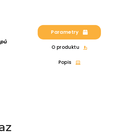
Parametry
upů
O produktu
Popis
az