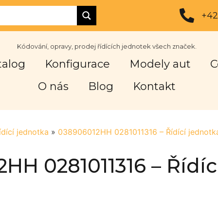
+42
Kódování, opravy, prodej řídících jednotek všech značek.
talog
Konfigurace
Modely aut
C
O nás
Blog
Kontakt
ídící jednotka
»
038906012HH 0281011316 – Řídící jednotk
HH 0281011316 – Řídíc