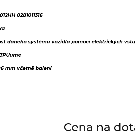
012HH 0281011316
ka
ost daného systému vozidla pomocí elektrických vst
83PUume
06 mm včetně balení
Cena na dot