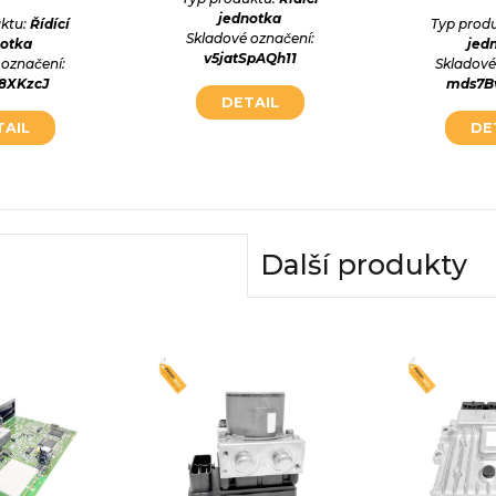
jednotka
ktu:
Řídící
Typ prod
Skladové označení:
notka
jed
v5jatSpAQh11
 označení:
Skladové
x8XKzcJ
mds7B
DETAIL
TAIL
DE
Další produkty