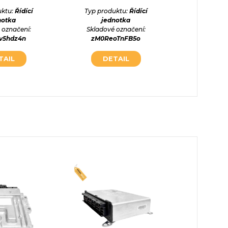
jed
uktu:
Řídící
Typ produktu:
Řídící
Skladové
notka
jednotka
uREUD
 označení:
Skladové označení:
v5hdz4n
zM0ReoTnFB5o
DE
TAIL
DETAIL