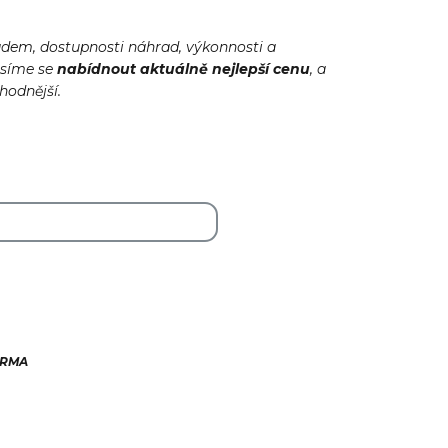
adem, dostupnosti náhrad, výkonnosti a
usíme se
nabídnout
aktuálně
nejlepší cenu
, a
ýhodnější.
ARMA