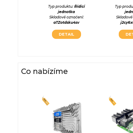
ktu:
Řídící
Typ produktu:
Řídící
Typ produ
otka
jednotka
jed
označení:
Skladové označení:
Skladové
PGTqXa
aTZotdsku4sv
j2cy6
AIL
DETAIL
DE
Co nabízíme