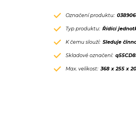
Označení produktu:
038906
Typ produktu:
Řídící jednot
K čemu slouží:
Sleduje činn
Skladové označení:
q55CD
Max. velikost:
368 x 255 x 2