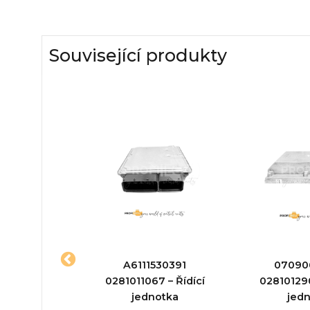
Související produkty
2a933
A6111530391
07090
37 39113-
0281011067 – Řídící
028101290
ící jednotka
jednotka
jed