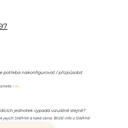
197
 potřeba nakonfigurovat / přizpůsobit
leznete
zde.
ídících jednotek vypadá vizuálně stejně?
ak jejich SW/HW a také cena. Bližší info o SW/HW