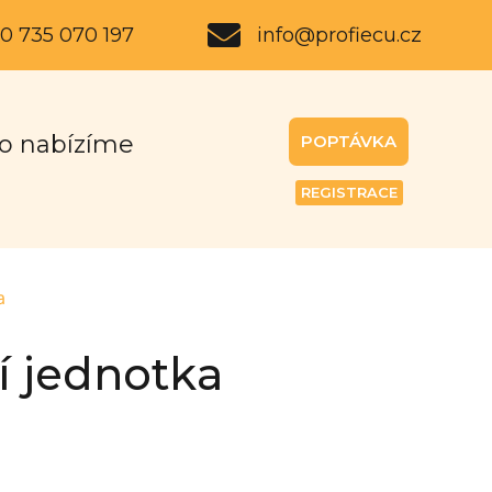
0 735 070 197
info@profiecu.cz
o nabízíme
POPTÁVKA
REGISTRACE
a
í jednotka