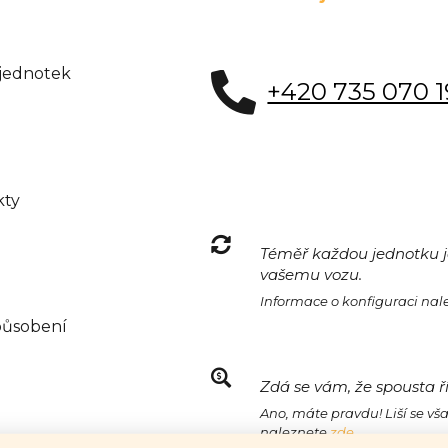
 jednotek
+420 735 070 
kty
Téměř každou jednotku je
vašemu vozu.
Informace o konfiguraci na
působení
Zdá se vám, že spousta ř
Ano, máte pravdu! Liší se vš
naleznete
zde.