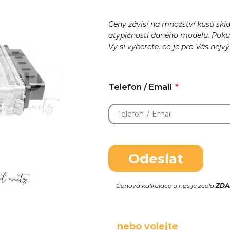
Ceny závisí na množství kusů skl
atypičnosti daného modelu. Pok
Vy si vyberete, co je pro Vás nejv
Telefon / Email
Odeslat
Cenová kalkulace u nás je zcela
ZD
nebo volejte