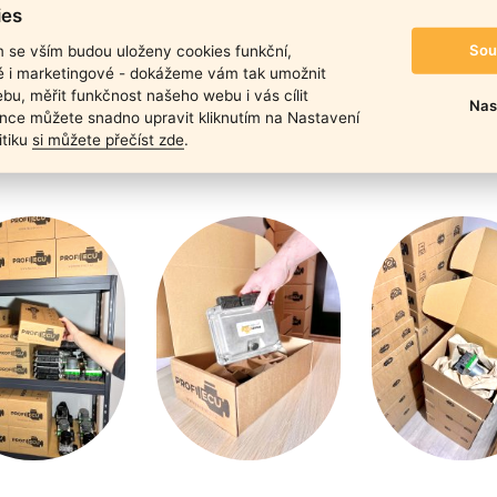
duktu
ies
Sou
m se vším budou uloženy cookies funkční,
ké i marketingové - dokážeme vám tak umožnit
bu, měřit funkčnost našeho webu i vás cílit
Nas
nce můžete snadno upravit kliknutím na Nastavení
itiku
si můžete přečíst zde
.