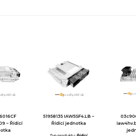
6016CF
51958135 IAW5SF4.LB –
03c90
9 – Řídící
Řídící jednotka
iaw4hv.b
notka
jed
Typ produktu:
Řídící