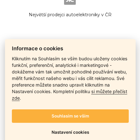
Největší prodejci autoelektroniky v ČR
Informace o cookies
Cena na dotaz
Kliknutím na Souhlasím se vším budou uloženy cookies
funkční, preferenční, analytické i marketingové -
dokážeme vám tak umožnit pohodlné používání webu,
Ceny závisí na množství kusů skladem, dostupnosti náhrad,
měřit funkčnost našeho webu i vás cílit reklamou. Své
výkonnosti a atypičnosti daného modelu. Pokusíme se
preference můžete snadno upravit kliknutím na
nabídnout
aktuálně
nejlepší cenu
, a Vy si vyberete, co je pro
Nastavení cookies. Kompletní politiku
si můžete přečíst
Vás nejvýhodnější.
zde
.
Souhlasím se vším
Telefon / Email
Nastavení cookies