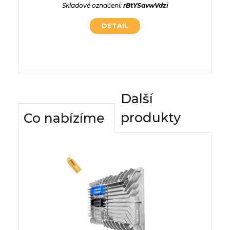
WvFxi8b
Skladové označení:
rBtYSavwVdzi
Skladov
DETAIL
Další
produkty
Co nabízíme