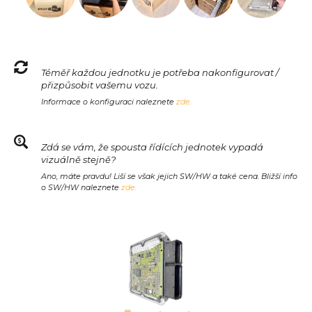
Téměř každou jednotku je potřeba nakonfigurovat /
přizpůsobit vašemu vozu.
Informace o konfiguraci naleznete
zde.
Zdá se vám, že spousta řídících jednotek vypadá
vizuálně stejně?
Ano, máte pravdu! Liší se však jejich SW/HW a také cena. Bližší info
o SW/HW naleznete
zde.