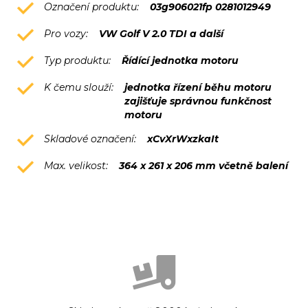
Označení produktu:
03g906021fp 0281012949
Pro vozy:
VW Golf V 2.0 TDI a další
Typ produktu:
Řídící jednotka motoru
K čemu slouží:
jednotka řízení běhu motoru
zajišťuje správnou funkčnost
motoru
Skladové označení:
xCvXrWxzkaIt
Max. velikost:
364 x 261 x 206 mm včetně balení