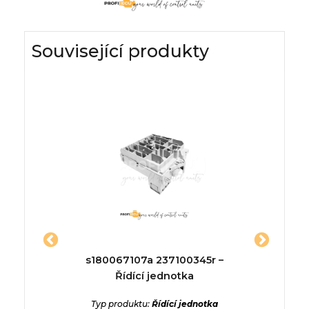
Související produkty
dící
s180067107a 237100345r –
06a
Řídící jednotka
ednotka
Typ produktu:
Řídící jednotka
Typ p