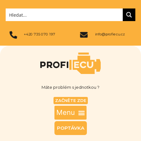
+420 735 070 197
info@profiecu.cz
Máte problém s jednotkou ?
ZAČNĚTE ZDE
POPTÁVKA