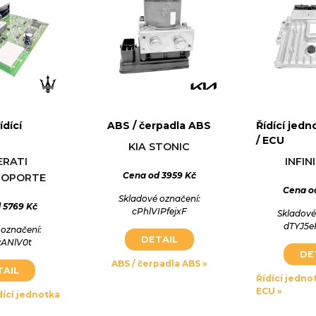
dící
ABS / čerpadla ABS
Řídící jed
notka motoru
ABS jednotka
Přístroj
/ ECU
KIA STONIC
RGHINI
CHEVROLET
Budíky AU
ERATI
INFIN
N SPYDER
SILVERADO 3500 HD
(8
Cena od 3959 Kč
ROPORTE
Extended Cab Pickup
Cena od
016-11, 426/580
1.9 TDI 2003-
Skladové označení:
26KW/580HP
77/105 1896c
 5769 Kč
6.6 4WD 2019-02, 299/407
cPhlVIPfejxF
Skladové
6564cm3 299KW/407HP
dTYJ5
 3498 Kč
Cena od
 označení:
DETAIL
zANlV0t
Cena od 3459 Kč
 označení:
Skladové
DE
ABS / čerpadla ABS »
HU524258
PRKYAU
Skladové označení:
TAIL
Řídící jedno
ABKACHSI662940
ECU »
TAIL
DE
dící jednotka
DETAIL