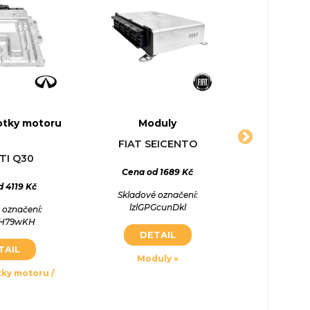
notky motoru
Moduly
Sen
ová deska,
Komfortní jednotka
Pojistk
FIAT SEICENTO
LANCI
DI A3 / S3
FIAT ALBEA (178_, 172_)
PEUGEOT 3
ITI Q30
P1)
(7B, 
Cena od 1689 Kč
Cena o
1.7 D (178CXT1AAI) 1999-05 až
2009-12, 46/63 1697cm3
 4119 Kč
05 až 2010-05,
1.9 D 1999-
Skladové označení:
Skladové
46KW/63HP
m3 77KW/105HP
52/71 1868
lzlGPGcunDkl
iCscK
 označení:
Cena od 1099 Kč
eH79wKH
 2991 Kč
Cena o
DETAIL
DE
Skladové označení:
 označení:
Skladové
TAIL
KOKAFIAL174663
Moduly »
Sen
A3197710
POINPE
tky motoru /
DETAIL
TAIL
DE
Komfortní jednotka »