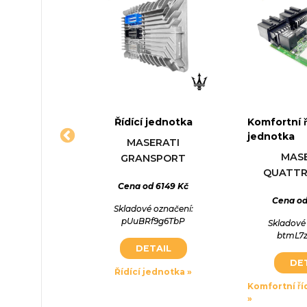
dící
Řídící jednotka
Komfortní ří
L CORSA B
Jednotka DODGE RAM
Řídící jed
jednotka
MASERATI
e (S93)
2500 pick-up (D1, DC,
LAMBO
 EXIGE
MAS
GRANSPORT
DH, DM, DR)
HURACÁ
L) 1994-08 až
QUATT
/45 1195cm3
 2999 Kč
Cena od 6149 Kč
8.0 4x4 2002-01 až 2009-12,
5.2 LP 580-2 2
/45HP
228/310 7982cm3
5204cm3 4
Cena od
označení:
Skladové označení:
228KW/310HP
 1105 Kč
PzqleN
pUuBRf9g6TbP
Cena od
Skladové
Cena od 3012 Kč
btmL7
označení:
Skladové
AIL
DETAIL
O123345
Skladové označení:
RIRULA
DE
JEKADORA802231
cí jednotky »
Řídící jednotka »
AIL
DE
Komfortní ří
DETAIL
»
ul »