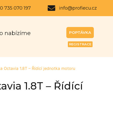
0 735 070 197
info@profiecu.cz
o nabízíme
POPTÁVKA
REGISTRACE
ctavia 1.8T – Řídící jednotka motoru
ia 1.8T – Řídící