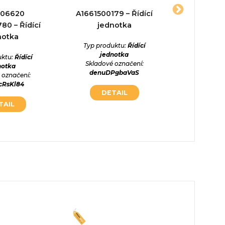
S06620
A1661500179 – Řídící
4E095980
0 – Řídící
jednotka
jed
notka
Typ produktu:
Řídící
Typ prod
jednotka
jed
uktu:
Řídící
Skladové označení:
Skladové
notka
denuDPgbaVaS
cs4tL
 označení:
cRsKl84
DETAIL
DE
TAIL