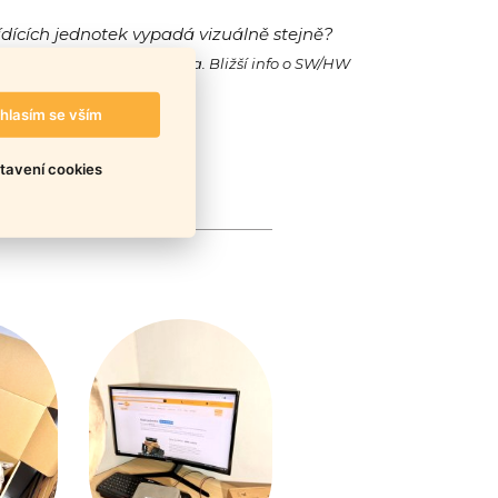
ídících jednotek vypadá vizuálně stejně?
ak jejich SW/HW a také cena. Bližší info o SW/HW
hlasím se vším
tavení cookies