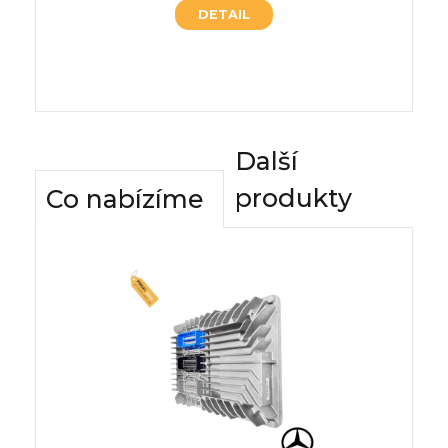
DETAIL
4vy5gYz
Další
produkty
Co nabízíme