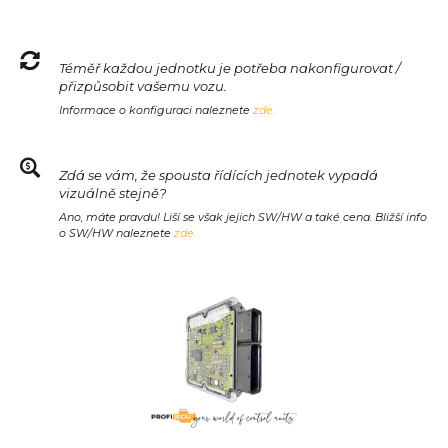
Téměř každou jednotku je potřeba nakonfigurovat /
přizpůsobit vašemu vozu.
Informace o konfiguraci naleznete
zde.
Zdá se vám, že spousta řídících jednotek vypadá
vizuálně stejně?
Ano, máte pravdu! Liší se však jejich SW/HW a také cena. Bližší info
o SW/HW naleznete
zde.