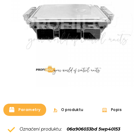
Parametry
O produktu
Popis
Označení produktu:
06a906033bd 5wp40153