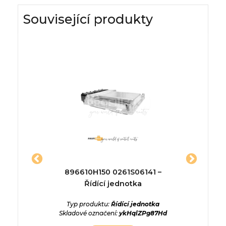
Související produkty
jednotka
896610H150 0261S06141 –
03G
RA 2.0
Řídící jednotka
i TT, TSI
Typ produktu:
Řídící jednotka
Typ p
Skladové označení:
ykHqlZPg87Hd
Skladové
ednotka