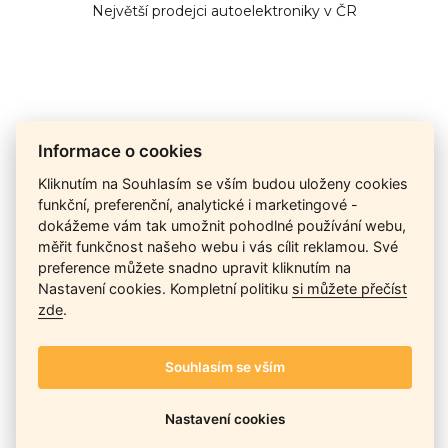
Největší prodejci autoelektroniky v ČR
Cena na dotaz
Informace o cookies
Kliknutím na Souhlasím se vším budou uloženy cookies
funkční, preferenční, analytické i marketingové -
Ceny závisí na množství kusů skladem, dostupnosti náhrad,
dokážeme vám tak umožnit pohodlné používání webu,
výkonnosti a atypičnosti daného modelu. Pokusíme se
měřit funkčnost našeho webu i vás cílit reklamou. Své
nabídnout
aktuálně
nejlepší cenu
, a Vy si vyberete, co je pro
Vás nejvýhodnější.
preference můžete snadno upravit kliknutím na
Nastavení cookies. Kompletní politiku
si můžete přečíst
zde
.
Telefon / Email
Souhlasím se vším
Nastavení cookies