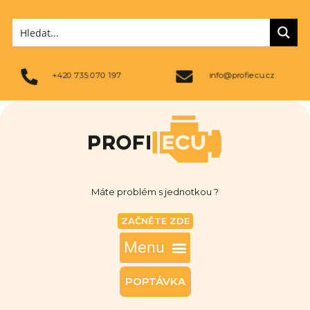
+420 735 070 197
info@profiecu.cz
Máte problém s jednotkou ?
ZAČNĚTE ZDE
POPTÁVKA