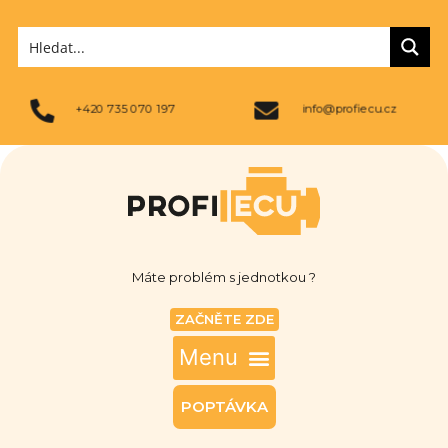
+420 735 070 197
info@profiecu.cz
Máte problém s jednotkou ?
ZAČNĚTE ZDE
POPTÁVKA