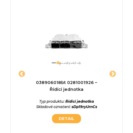
ednotka
038906018bt 0281001926 –
95420-3
Řídící jednotka
ednotka
Typ p
HKs8KRB
Skladové
Typ produktu:
Řídící jednotka
Skladové označení:
sDp19ryUrnCs
DETAIL