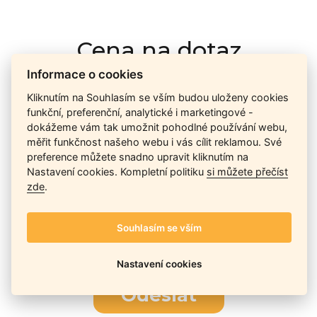
Cena na dotaz
Informace o cookies
Kliknutím na Souhlasím se vším budou uloženy cookies
Ceny závisí na množství kusů skladem, dostupnosti náhrad,
funkční, preferenční, analytické i marketingové -
výkonnosti a atypičnosti daného modelu. Pokusíme se
dokážeme vám tak umožnit pohodlné používání webu,
nabídnout
aktuálně
nejlepší cenu
, a Vy si vyberete, co je pro
měřit funkčnost našeho webu i vás cílit reklamou. Své
Vás nejvýhodnější.
preference můžete snadno upravit kliknutím na
Nastavení cookies. Kompletní politiku
si můžete přečíst
zde
.
Telefon / Email
Souhlasím se vším
Nastavení cookies
Odeslat