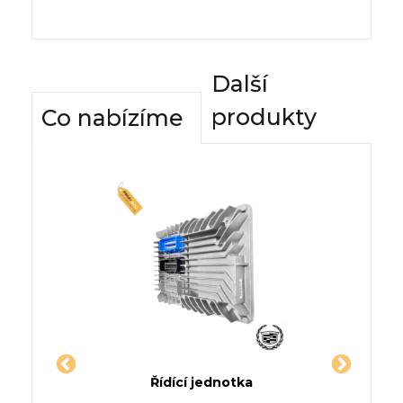
Další
produkty
Co nabízíme
dnotky
Řídící jednotka
Komfor
 MINI
Jednotka DR DR 2
Řídící