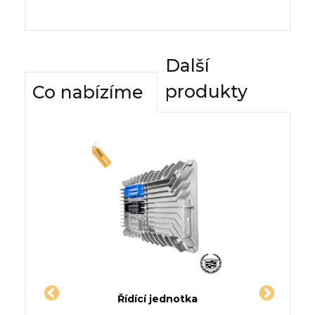
Další
produkty
Co nabízíme
dnotky
Řídící jednotka
Komfor
Krabice
Jednotka VOLVO V90 II kombi
Řídí