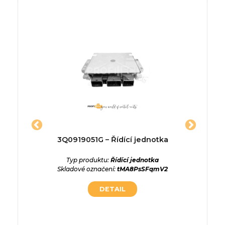
jednotka
3Q0919051G – Řídící jednotka
03G906
Řídící
ednotka
Typ produktu:
Řídící jednotka
ROuP7JA
Skladové označení:
tMA8PsSFqmV2
Typ p
DETAIL
Skladové