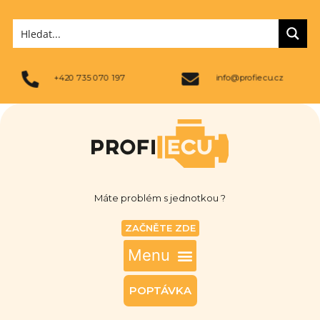
+420 735 070 197
info@profiecu.cz
Máte problém s jednotkou ?
ZAČNĚTE ZDE
POPTÁVKA