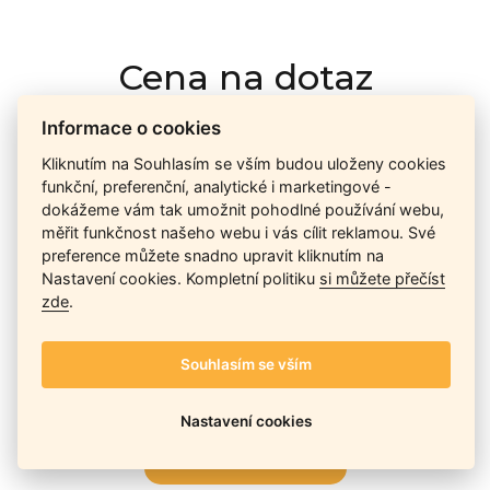
Cena na dotaz
Informace o cookies
Ceny závisí na množství kusů skladem, dostupnosti náhrad,
Kliknutím na Souhlasím se vším budou uloženy cookies
výkonnosti a atypičnosti daného modelu. Pokusíme se
funkční, preferenční, analytické i marketingové -
nabídnout
aktuálně
nejlepší cenu
, a Vy si vyberete, co je pro
dokážeme vám tak umožnit pohodlné používání webu,
Vás nejvýhodnější.
měřit funkčnost našeho webu i vás cílit reklamou. Své
preference můžete snadno upravit kliknutím na
Nastavení cookies. Kompletní politiku
si můžete přečíst
zde
.
Telefon / Email
Souhlasím se vším
Nastavení cookies
Odeslat