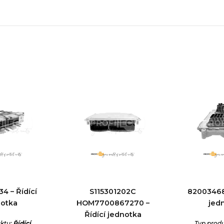
4 – Řídící
S115301202C
820034681
notka
HOM7700867270 –
jed
Řídící jednotka
ktu:
Řídící
Typ prod