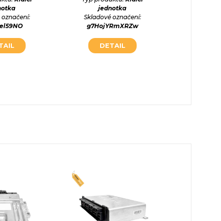
notka
jednotka
jed
 označení:
Skladové označení:
Skladové
Ael59NO
g7HojYRmXRZw
oK3fI
TAIL
DETAIL
DE