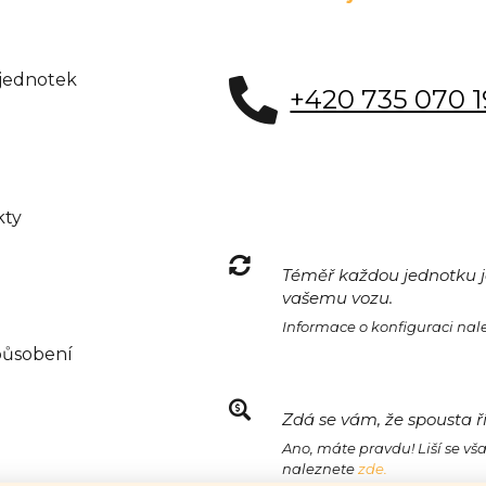
 jednotek
+420 735 070 
kty
Téměř každou jednotku je
vašemu vozu.
Informace o konfiguraci na
působení
Zdá se vám, že spousta ř
Ano, máte pravdu! Liší se vš
naleznete
zde.