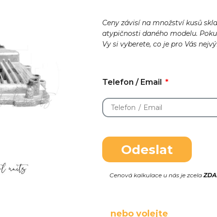
Ceny závisí na množství kusů skl
atypičnosti daného modelu. Pok
Vy si vyberete, co je pro Vás nejv
Telefon / Email
Odeslat
Cenová kalkulace u nás je zcela
ZD
nebo volejte