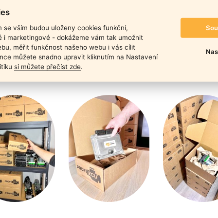
duktu
ies
Sou
m se vším budou uloženy cookies funkční,
ké i marketingové - dokážeme vám tak umožnit
bu, měřit funkčnost našeho webu i vás cílit
Nas
nce můžete snadno upravit kliknutím na Nastavení
itiku
si můžete přečíst zde
.