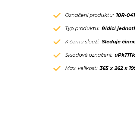
Označení produktu:
10R-04
Typ produktu:
Řídící jednot
K čemu slouží:
Sleduje činn
Skladové označení:
uPkTIT
Max. velikost:
365 x 262 x 1