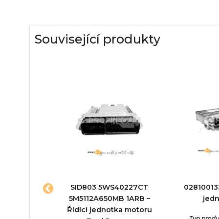
Související produkty
531779
SID803 5WS40227CT
028100133
6 – Řídící
5M5112A650MB 1ARB –
jed
otka
Řídící jednotka motoru
Typ produ