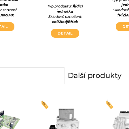
notka
jed
Typ produktu:
Řídící
 označení:
Skladové
jednotka
bUpv9MX
fPiZi
Skladové označení:
caR2iodjBHak
TAIL
DE
DETAIL
Další produkty