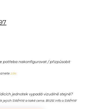
197
 potřeba nakonfigurovat / přizpůsobit
leznete
zde.
ídících jednotek vypadá vizuálně stejně?
ak jejich SW/HW a také cena. Bližší info o SW/HW