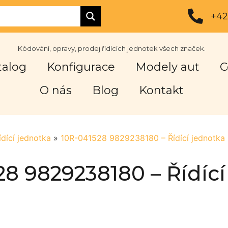
+42
Kódování, opravy, prodej řídících jednotek všech značek.
talog
Konfigurace
Modely aut
C
O nás
Blog
Kontakt
ídící jednotka
»
10R-041528 9829238180 – Řídící jednotka
28 9829238180 – Řídící