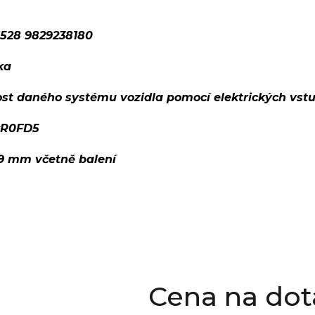
1528 9829238180
ka
ost daného systému vozidla pomocí elektrických vst
kR0FD5
99 mm včetně balení
Cena na dot