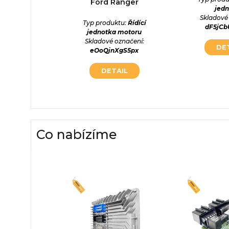
Ford Ranger
jed
ktu:
Řídící
Skladové
otka
Typ produktu:
Řídící
dF5jC
označení:
jednotka motoru
0FL8Cd
Skladové označení:
DE
eOoQjnXgS5px
AIL
DETAIL
Co nabízíme