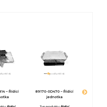
4 – Řídící
89170-0D470 – Řídící
98022186
notka
jednotka
jed
uktu:
Řídící
Typ produktu:
Řídící
Typ prod