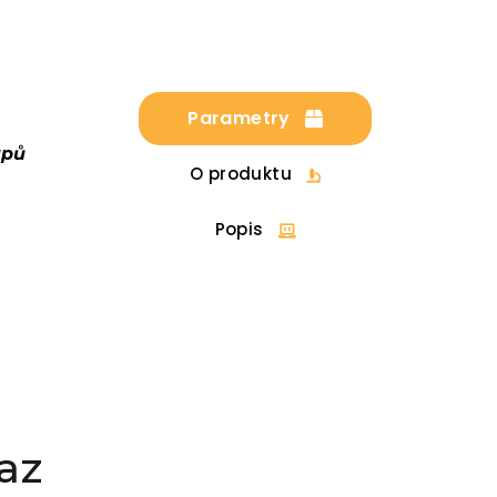
Parametry
upů
O produktu
Popis
az