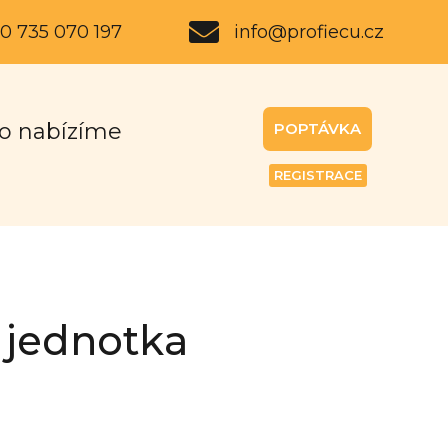
0 735 070 197
info@profiecu.cz
o nabízíme
POPTÁVKA
REGISTRACE
 jednotka