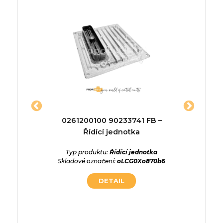
dnotka
0261200100 90233741 FB –
0261203
Řídící jednotka
mot
ednotka
2LlkznJM
Typ produktu:
Řídící jednotka
Typ p
Skladové označení:
oLCG0Xo870b6
Skladové
DETAIL