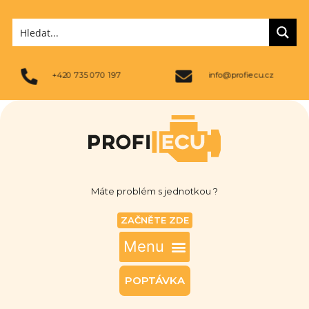
+420 735 070 197
info@profiecu.cz
Máte problém s jednotkou ?
ZAČNĚTE ZDE
POPTÁVKA