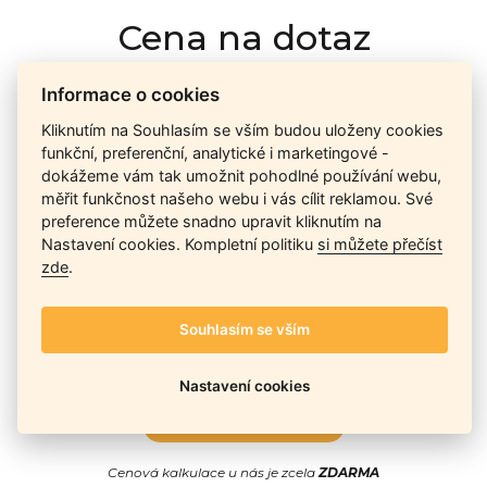
Cena na dotaz
Informace o cookies
Ceny závisí na množství kusů skladem, dostupnosti náhrad,
Kliknutím na Souhlasím se vším budou uloženy cookies
výkonnosti a atypičnosti daného modelu. Pokusíme se
funkční, preferenční, analytické i marketingové -
nabídnout
aktuálně
nejlepší cenu
, a Vy si vyberete, co je pro
dokážeme vám tak umožnit pohodlné používání webu,
Vás nejvýhodnější.
měřit funkčnost našeho webu i vás cílit reklamou. Své
preference můžete snadno upravit kliknutím na
Nastavení cookies. Kompletní politiku
si můžete přečíst
Telefon / Email
zde
.
Souhlasím se vším
Nastavení cookies
Odeslat
Cenová kalkulace u nás je zcela
ZDARMA