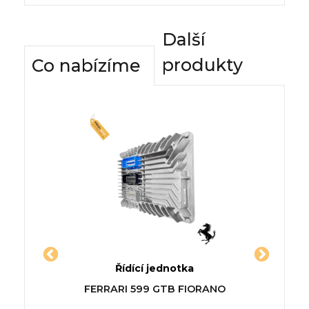
Další
produkty
Co nabízíme
dnotky
Řídící jednotka
Komfor
V (119_,
Jednotka RENAULT LAGUNA
Řídí
GUAN I
FERRARI 599 GTB FIORANO
III Sportour (KT0/1)
PEUG