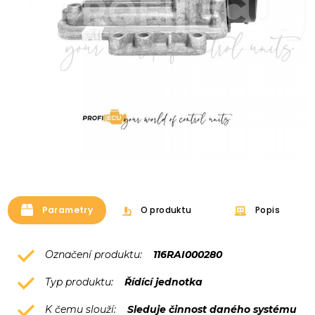
Parametry
O produktu
Popis
Označení produktu:
116RAI000280
Typ produktu:
Řídící jednotka
K čemu slouží:
Sleduje činnost daného systému