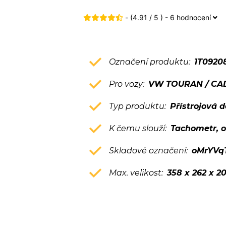
- (4.91 / 5 ) - 6 hodnocení
Označení produktu:
1T0920
Pro vozy:
VW TOURAN / CADD
Typ produktu:
Přístrojová 
K čemu slouží:
Tachometr, o
Skladové označení:
oMrYVq
Max. velikost:
358 x 262 x 2