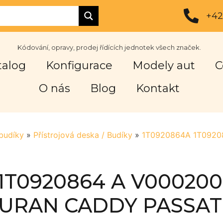
+42
Kódování, opravy, prodej řídících jednotek všech značek.
talog
Konfigurace
Modely aut
C
O nás
Blog
Kontakt
 budíky
»
Přístrojová deska / Budíky
»
1T0920864A 1T0920
1T0920864 A V00020
URAN CADDY PASSAT