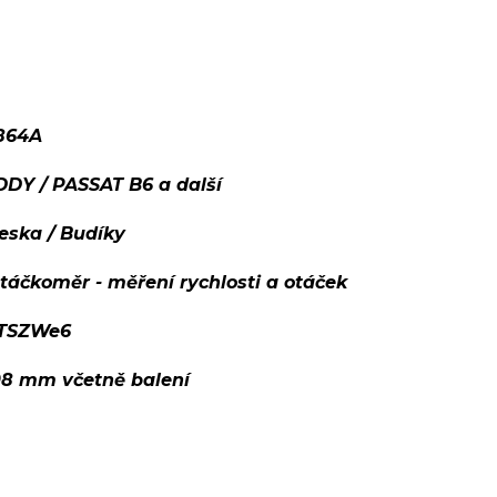
864A
Y / PASSAT B6 a další
deska / Budíky
táčkoměr - měření rychlosti a otáček
TSZWe6
08 mm včetně balení