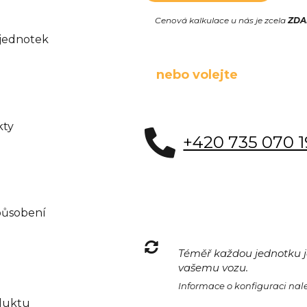
Cenová kalkulace u nás je zcela
ZD
 jednotek
nebo volejte
kty
+420 735 070 
působení
Téměř každou jednotku je
vašemu vozu.
Informace o konfiguraci na
duktu