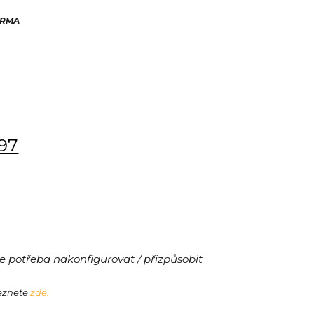
ARMA
197
 potřeba nakonfigurovat / přizpůsobit
leznete
zde.