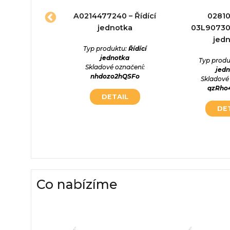
27600
A0214477240 – Řídící
0281
0 – Řídící
jednotka
03L907309
otka
jed
Typ produktu:
Řídící
jednotka
ktu:
Řídící
Typ produ
Skladové označení:
otka
jed
nhdozo2hQSFo
označení:
Skladové
dtkMcQ
qzRho
DETAIL
AIL
DE
Co nabízíme