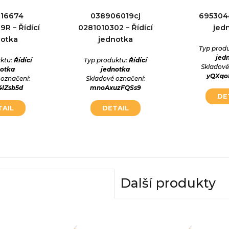
016674
038906019cj
6953044
R – Řídící
0281010302 – Řídící
jed
notka
jednotka
Typ prod
jed
ktu:
Řídící
Typ produktu:
Řídící
Skladové
notka
jednotka
yQXqo
 označení:
Skladové označení:
4IZsb5d
mnoAxuzFQSs9
DE
TAIL
DETAIL
Další produkty