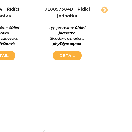
 – Řídící
7E0857304D – Řídící
4M511
notka
jednotka
02810112
jed
uktu:
Řídící
Typ produktu:
Řídící
notka
jednotka
Typ prod
 označení:
Skladové označení:
jed
IYOehVt
phyTdymaqhao
Skladové
h34wj
TAIL
DETAIL
DE