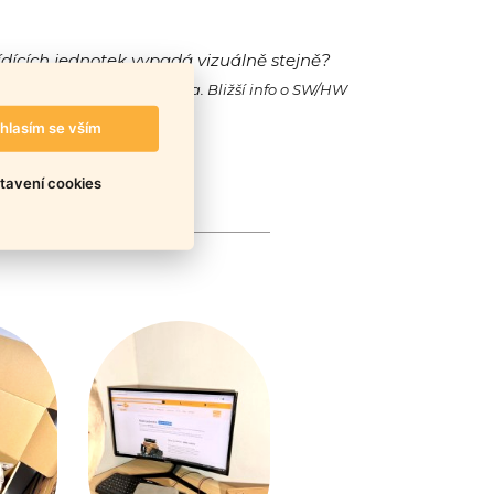
ídících jednotek vypadá vizuálně stejně?
ak jejich SW/HW a také cena. Bližší info o SW/HW
hlasím se vším
tavení cookies