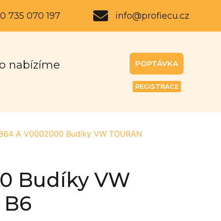
0 735 070 197
info@profiecu.cz
o nabízíme
POPTÁVKA
REGISTRACE
864 A V0002000 Budíky VW TOURAN
00 Budíky VW
 B6