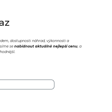
az
adem, dostupnosti náhrad, výkonnosti a
usíme se
nabídnout
aktuálně
nejlepší cenu
, a
ýhodnější.