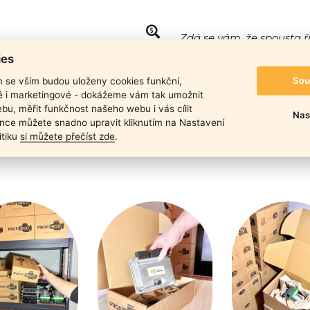
Zdá se vám, že spousta ř
Ano, máte pravdu! Liší se vš
ies
naleznete
zde.
Sou
m se vším budou uloženy cookies funkční,
ké i marketingové - dokážeme vám tak umožnit
bu, měřit funkčnost našeho webu i vás cílit
Nas
nce můžete snadno upravit kliknutím na Nastavení
itiku
si můžete přečíst zde
.