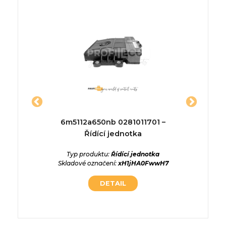
 Řídící
6m5112a650nb 0281011701 –
91950-3
Řídící jednotka
Typ p
Skladov
ednotka
Typ produktu:
Řídící jednotka
:
Skladové označení:
xH1jHA0FwwH7
z
DETAIL