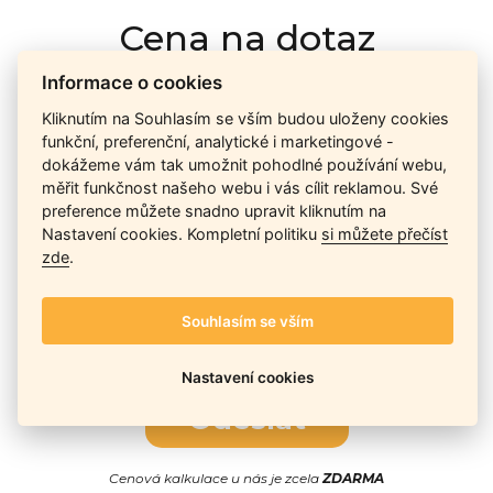
Cena na dotaz
Informace o cookies
Ceny závisí na množství kusů skladem, dostupnosti náhrad,
Kliknutím na Souhlasím se vším budou uloženy cookies
výkonnosti a atypičnosti daného modelu. Pokusíme se
funkční, preferenční, analytické i marketingové -
nabídnout
aktuálně
nejlepší cenu
, a Vy si vyberete, co je pro
dokážeme vám tak umožnit pohodlné používání webu,
Vás nejvýhodnější.
měřit funkčnost našeho webu i vás cílit reklamou. Své
preference můžete snadno upravit kliknutím na
Nastavení cookies. Kompletní politiku
si můžete přečíst
zde
.
Telefon / Email
Souhlasím se vším
Nastavení cookies
Odeslat
Cenová kalkulace u nás je zcela
ZDARMA