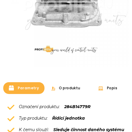
Parametry
O produktu
Popis
Označení produktu:
284B14779R
Typ produktu:
Řídící jednotka
K čemu slouží:
Sleduje činnost daného systému