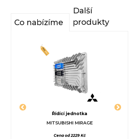
Další
produkty
Co nabízíme
dnotky
Řídící jednotka
Komfor
(5P1)
Jednotka MITSUBISHI PAJERO
Řídí
AN
MITSUBISHI MIRAGE
TR4 (H7_W, H6_W)
VOLVO 
1390cm3
č
Cena od 2229 Kč
2.0 Flex 4WD 2009-10, 103/140