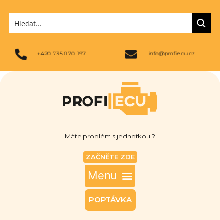
+420 735 070 197
info@profiecu.cz
Máte problém s jednotkou ?
ZAČNĚTE ZDE
POPTÁVKA