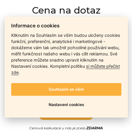
Cena na dotaz
Informace o cookies
Ceny závisí na množství kusů skladem, dostupnosti náhrad,
Kliknutím na Souhlasím se vším budou uloženy cookies
výkonnosti a atypičnosti daného modelu. Pokusíme se
funkční, preferenční, analytické i marketingové -
nabídnout
aktuálně
nejlepší cenu
, a Vy si vyberete, co je pro
dokážeme vám tak umožnit pohodlné používání webu,
Vás nejvýhodnější.
měřit funkčnost našeho webu i vás cílit reklamou. Své
preference můžete snadno upravit kliknutím na
Nastavení cookies. Kompletní politiku
si můžete přečíst
Telefon / Email
zde
.
Souhlasím se vším
Nastavení cookies
Odeslat
Cenová kalkulace u nás je zcela
ZDARMA