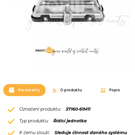
Parametry
O produktu
Popis
Označení produktu:
37160-61M11
Typ produktu:
Řídící jednotka
K čemu slouží:
Sleduje činnost daného systému