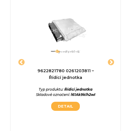
3571R
9622821780 0261203811 –
A02
dnotka
Řídící jednotka
ednotka
Typ produktu:
Řídící jednotka
Typ p
gSpSdKt
Skladové označení:
l61Ak9klh2wI
Skladové
DETAIL