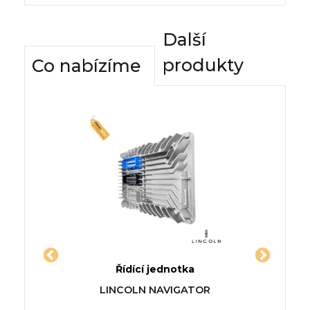
Další
produkty
Co nabízíme
dnotky
Řídící jednotka
Komfor
TUS II
Jednotka BMW 4 Gran Coupe
Řídí
a
LINCOLN NAVIGATOR
(F36)
LANC
, 148/201