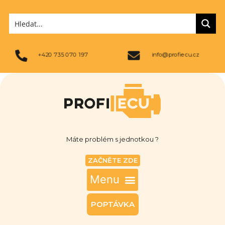
+420 735 070 197
info@profiecu.cz
Máte problém s jednotkou ?
ZAČNĚTE ZDE
POPTÁVKA