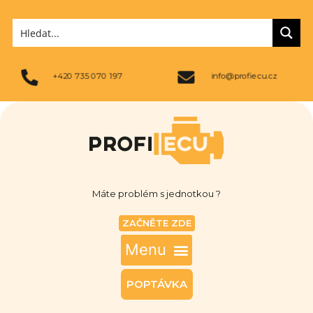
+420 735 070 197
info@profiecu.cz
Máte problém s jednotkou ?
ZAČNĚTE ZDE
POPTÁVKA