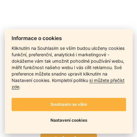
Cena na dotaz
Informace o cookies
Kliknutím na Souhlasím se vším budou uloženy cookies
funkční, preferenční, analytické i marketingové -
Ceny závisí na množství kusů skladem, dostupnosti náhrad,
dokážeme vám tak umožnit pohodlné používání webu,
výkonnosti a atypičnosti daného modelu. Pokusíme se
měřit funkčnost našeho webu i vás cílit reklamou. Své
nabídnout
aktuálně
nejlepší cenu
, a Vy si vyberete, co je pro
preference můžete snadno upravit kliknutím na
Vás nejvýhodnější.
Nastavení cookies. Kompletní politiku
si můžete přečíst
zde
.
Telefon / Email
Souhlasím se vším
Nastavení cookies