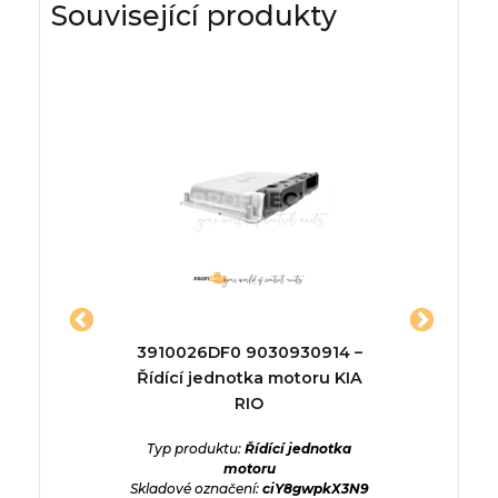
Související produkty
jednotka
3910026DF0 9030930914 –
552619
Řídící jednotka motoru KIA
ednotka
RIO
6tkYAq2
Typ p
Skladové
Typ produktu:
Řídící jednotka
motoru
Skladové označení:
ciY8gwpkX3N9