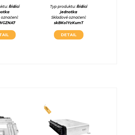
VW SHAR
uktu:
Řídící
Typ produktu:
Řídící
notka
jednotka
Typ prod
 označení:
Skladové označení:
jednot
OWGZNA7
skBKo1YzKumT
Skladové
uzLlv
TAIL
DETAIL
DE