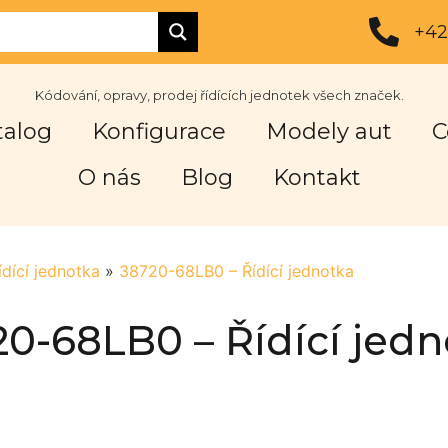
+42
Kódování, opravy, prodej řídících jednotek všech značek.
talog
Konfigurace
Modely aut
C
O nás
Blog
Kontakt
ídící jednotka
»
38720-68LB0 – Řídící jednotka
0-68LB0 – Řídící jed