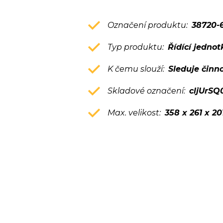
Označení produktu:
38720-
Typ produktu:
Řídící jednot
K čemu slouží:
Sleduje činn
Skladové označení:
cljUrSQ
Max. velikost:
358 x 261 x 2