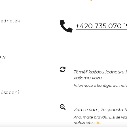
 jednotek
+420 735 070 
kty
Téměř každou jednotku je
vašemu vozu.
Informace o konfiguraci na
působení
Zdá se vám, že spousta ř
Ano, máte pravdu! Liší se vš
naleznete
zde.