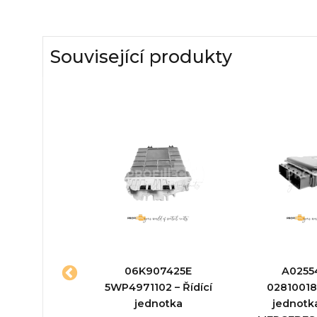
Související produkty
81011564 –
06K907425E
A0255
jednotka
5WP4971102 – Řídící
028100181
jednotka
jednotk
ktu:
Řídící