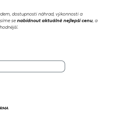
adem, dostupnosti náhrad, výkonnosti a
usíme se
nabídnout
aktuálně
nejlepší cenu
, a
ýhodnější.
ARMA