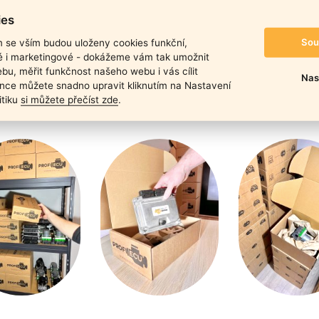
duktu
ies
Sou
m se vším budou uloženy cookies funkční,
ké i marketingové - dokážeme vám tak umožnit
bu, měřit funkčnost našeho webu i vás cílit
Nas
nce můžete snadno upravit kliknutím na Nastavení
itiku
si můžete přečíst zde
.