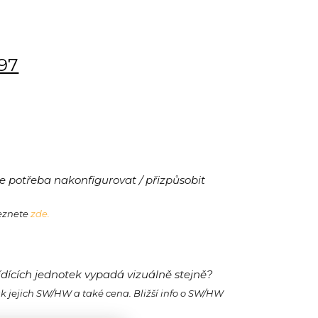
197
 potřeba nakonfigurovat / přizpůsobit
leznete
zde.
ídících jednotek vypadá vizuálně stejně?
ak jejich SW/HW a také cena. Bližší info o SW/HW