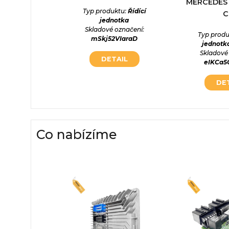
MERCEDES 
otka
Typ produktu:
Řídící
C
označení:
jednotka
Ikdvfy
Skladové označení:
Typ produ
mSkj52VIaraD
jednotk
AIL
Skladové
DETAIL
eIKCa
DE
Co nabízíme