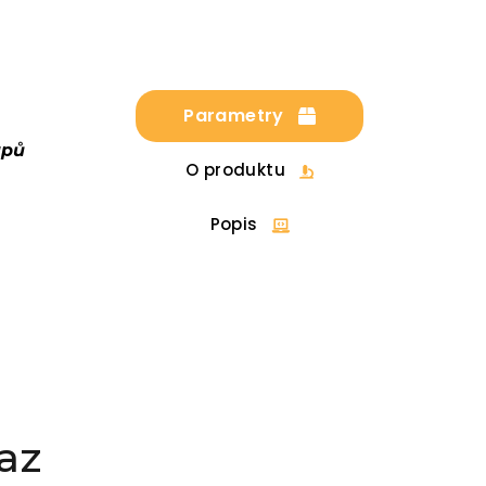
Parametry
upů
O produktu
Popis
az