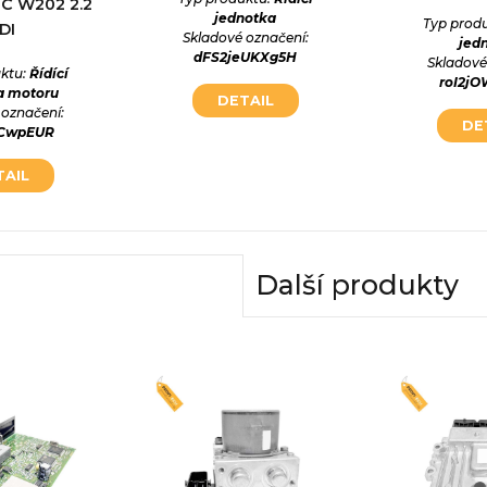
C W202 2.2
jednotka
Typ prod
DI
Skladové označení:
jed
dFS2jeUKXg5H
Skladové
ktu:
Řídící
roI2j
a motoru
DETAIL
 označení:
DE
5CwpEUR
TAIL
Další produkty