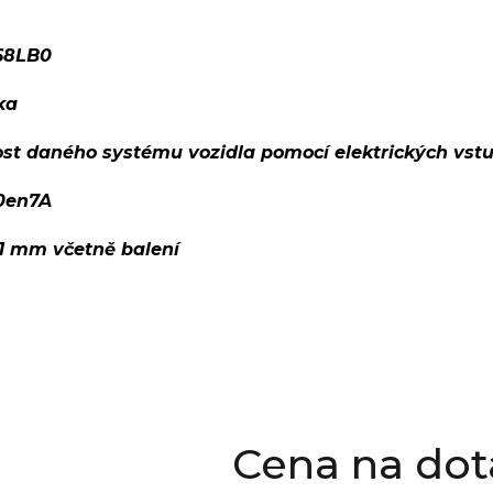
68LB0
ka
ost daného systému vozidla pomocí elektrických vst
0en7A
01 mm včetně balení
Cena na dot