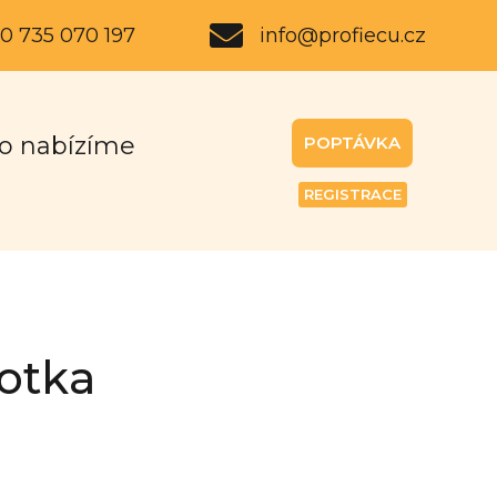
0 735 070 197
info@profiecu.cz
o nabízíme
POPTÁVKA
REGISTRACE
notka