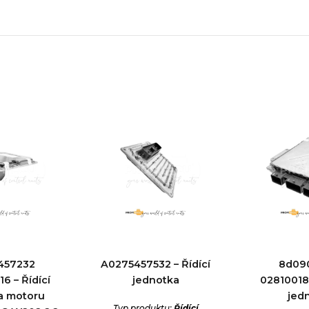
457232
A0275457532 – Řídící
8d09
6 – Řídící
jednotka
028100183
a motoru
jed
Typ produktu:
Řídící