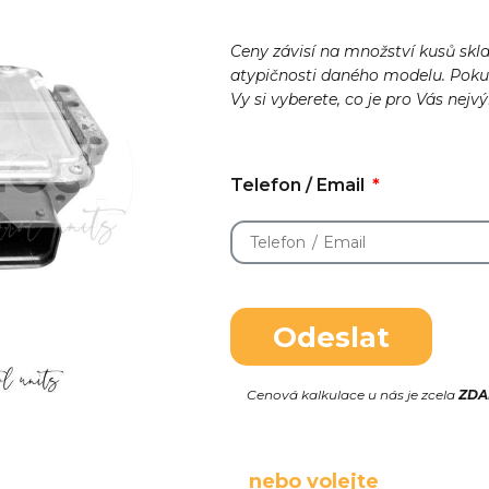
Ceny závisí na množství kusů skl
atypičnosti daného modelu. Pok
Vy si vyberete, co je pro Vás nejv
Telefon / Email
Odeslat
Cenová kalkulace u nás je zcela
ZD
nebo volejte