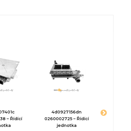
07401c
4d0927156dn
02890
8 – Řídící
0260002725 – Řídící
0281001
notka
jednotka
Řídící jed