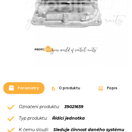
Parametry
O produktu
Popis
Označení produktu:
39021659
Typ produktu:
Řídící jednotka
K čemu slouží:
Sleduje činnost daného systému