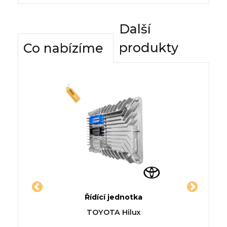
Další
produkty
Co nabízíme
dnotky
Řídící jednotka
Komfor
WO kupé
Jednotka MINI COOPER MINI
Řídí
IVA
TOYOTA Hilux
Kabriolet (R57)
HYUNDA