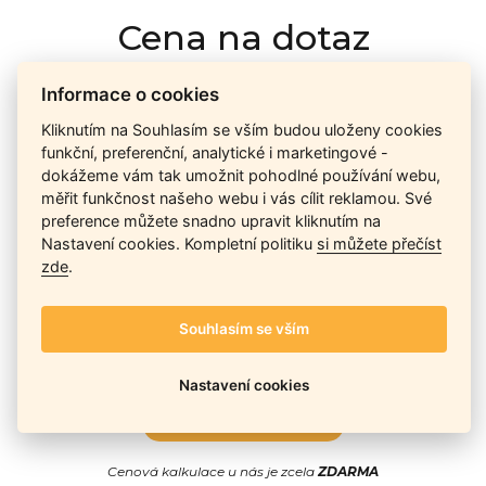
Cena na dotaz
Informace o cookies
Ceny závisí na množství kusů skladem, dostupnosti náhrad,
Kliknutím na Souhlasím se vším budou uloženy cookies
výkonnosti a atypičnosti daného modelu. Pokusíme se
funkční, preferenční, analytické i marketingové -
nabídnout
aktuálně
nejlepší cenu
, a Vy si vyberete, co je pro
dokážeme vám tak umožnit pohodlné používání webu,
Vás nejvýhodnější.
měřit funkčnost našeho webu i vás cílit reklamou. Své
preference můžete snadno upravit kliknutím na
Nastavení cookies. Kompletní politiku
si můžete přečíst
Telefon / Email
zde
.
Souhlasím se vším
Nastavení cookies
Odeslat
Cenová kalkulace u nás je zcela
ZDARMA