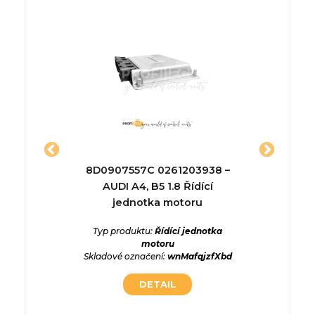
ednotka
8D0907557C 0261203938 –
A166141
AUDI A4, B5 1.8 Řídící
ednotka
Typ p
jednotka motoru
hUxJDRX
Typ produktu:
Řídící jednotka
motoru
Skladové označení:
wnMafqjzfXbd
DETAIL