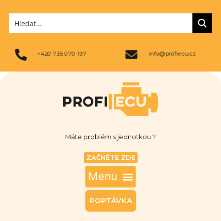
+420 735 070 197
info@profiecu.cz
Máte problém s jednotkou ?
ZAČNĚTE ZDE
POPTÁVKA