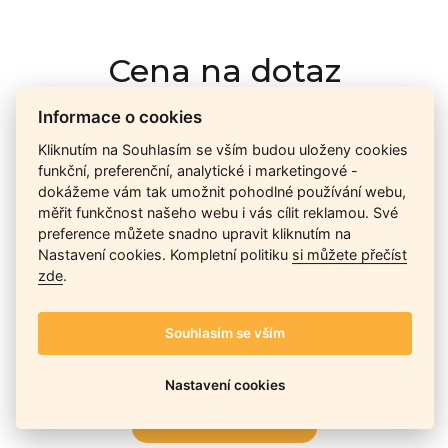
Cena na dotaz
Informace o cookies
Ceny závisí na množství kusů skladem, dostupnosti náhrad,
Kliknutím na Souhlasím se vším budou uloženy cookies
výkonnosti a atypičnosti daného modelu. Pokusíme se
funkční, preferenční, analytické i marketingové -
nabídnout
aktuálně
nejlepší cenu
, a Vy si vyberete, co je pro
dokážeme vám tak umožnit pohodlné používání webu,
Vás nejvýhodnější.
měřit funkčnost našeho webu i vás cílit reklamou. Své
preference můžete snadno upravit kliknutím na
Nastavení cookies. Kompletní politiku
si můžete přečíst
zde
.
Telefon / Email
Souhlasím se vším
Nastavení cookies
Odeslat