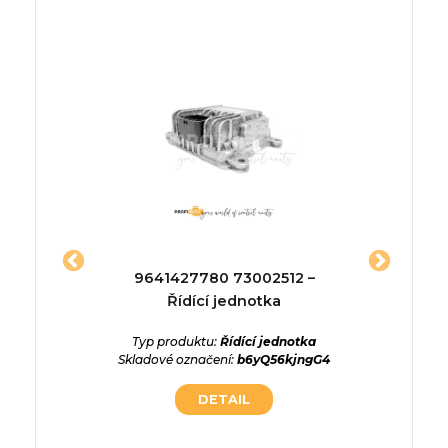
029 –
9641427780 73002512 –
6c1
toru VW
Řídící jednotka
I CBD
Typ produktu:
Řídící jednotka
Typ p
Skladové označení:
b6yQ56kjngG4
Skladové
ednotka
DETAIL
wv3whf7