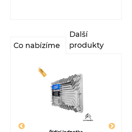
Další
produkty
Co nabízíme
dnotky
Řídící jednotka
Komfor