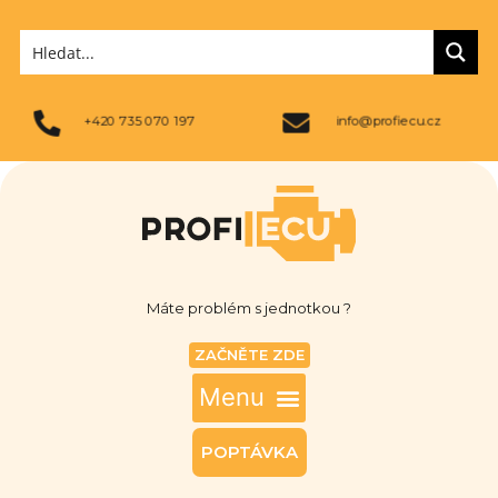
+420 735 070 197
info@profiecu.cz
Máte problém s jednotkou ?
ZAČNĚTE ZDE
POPTÁVKA