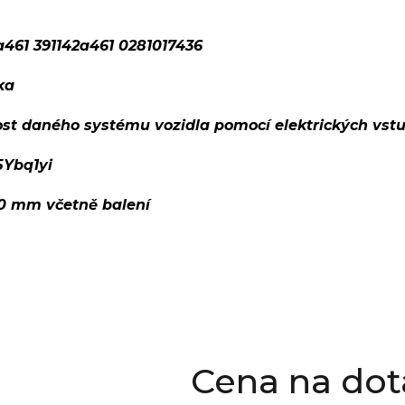
a461 391142a461 0281017436
ka
ost daného systému vozidla pomocí elektrických vst
Ybq1yi
10 mm včetně balení
Cena na dot