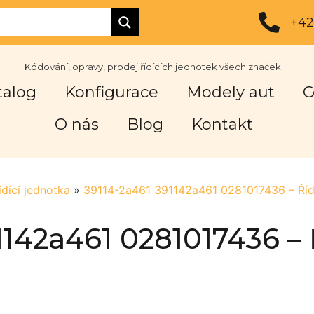
+42
Kódování, opravy, prodej řídících jednotek všech značek.
talog
Konfigurace
Modely aut
C
O nás
Blog
Kontakt
ídící jednotka
»
39114-2a461 391142a461 0281017436 – Řídí
1142a461 0281017436 – 