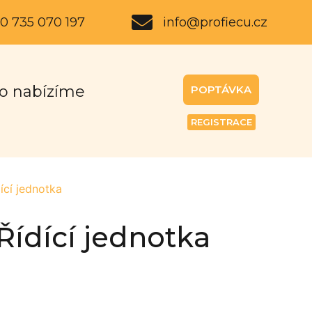
0 735 070 197
info@profiecu.cz
o nabízíme
POPTÁVKA
REGISTRACE
cí jednotka
Řídící jednotka