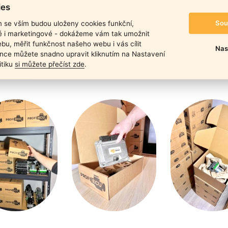
duktu
ies
Sou
m se vším budou uloženy cookies funkční,
ké i marketingové - dokážeme vám tak umožnit
bu, měřit funkčnost našeho webu i vás cílit
Nas
nce můžete snadno upravit kliknutím na Nastavení
itiku
si můžete přečíst zde
.