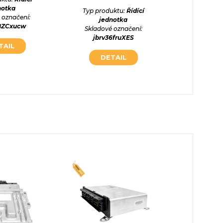
notka
jed
Typ produktu:
Řídící
 označení:
Skladové
jednotka
BZCxucw
gUjyX
Skladové označení:
jbrv36fruXES
TAIL
DE
DETAIL