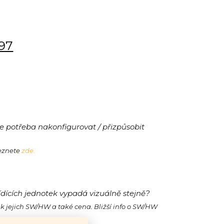
197
 potřeba nakonfigurovat / přizpůsobit
leznete
zde.
ídících jednotek vypadá vizuálně stejně?
ak jejich SW/HW a také cena. Bližší info o SW/HW