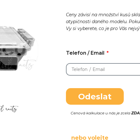
Ceny závisí na množství kusů skl
atypičnosti daného modelu. Pok
Vy si vyberete, co je pro Vás nejv
Telefon / Email
Odeslat
Cenová kalkulace u nás je zcela
ZD
nebo volejte