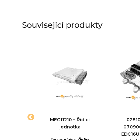
Související produkty
7156r
MEC11210 – Řídící
0281
1 – Řídící
jednotka
07090
otka
EDC16U1
Typ produktu:
Řídící