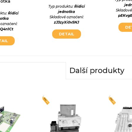
notka
jed
Typ produktu:
Řídící
Skladové
jednotka
ktu:
Řídící
pEKvg
Skladové označení:
notka
zJ3zyXi0v5NJ
 označení:
DE
qQ4n1Ct
DETAIL
TAIL
Další produkty