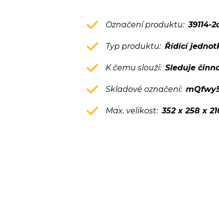
Označení produktu:
39114-2
Typ produktu:
Řídící jednot
K čemu slouží:
Sleduje činn
Skladové označení:
mQfwy5
Max. velikost:
352 x 258 x 2