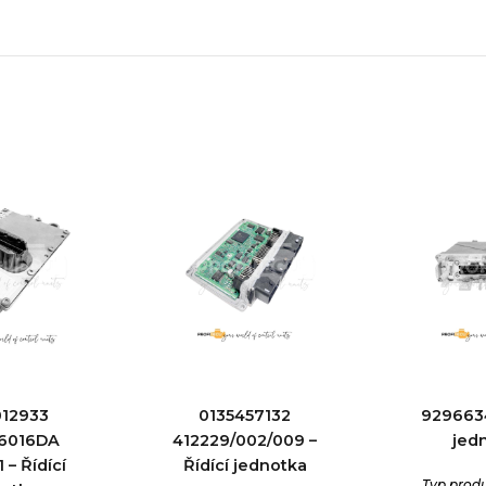
012933
0135457132
9296634
6016DA
412229/002/009 –
jed
 – Řídící
Řídící jednotka
Typ prod