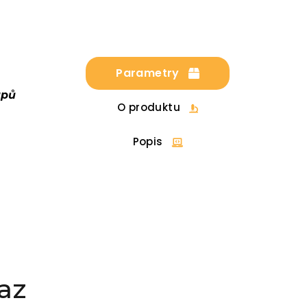
Parametry
upů
O produktu
Popis
az