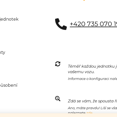
 jednotek
+420 735 070 
kty
Téměř každou jednotku je
vašemu vozu.
Informace o konfiguraci na
působení
Zdá se vám, že spousta ř
Ano, máte pravdu! Liší se vš
naleznete
zde.