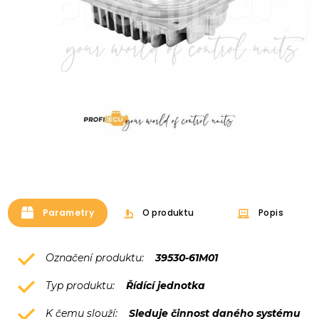
Parametry
O produktu
Popis
Označení produktu:
39530-61M01
Typ produktu:
Řídící jednotka
K čemu slouží:
Sleduje činnost daného systému