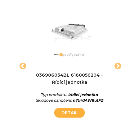
1079 –
036906034BL 6160056204 –
2M51
a
Řídící jednotka
jedn
ednotka
Typ produktu:
Řídící jednotka
uWAO75q
Skladové označení:
n7U4JAW8u1FZ
Typ p
DETAIL
Sklado