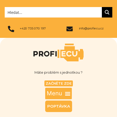
+420 735 070 197
info@profiecu.cz
Máte problém s jednotkou ?
ZAČNĚTE ZDE
POPTÁVKA