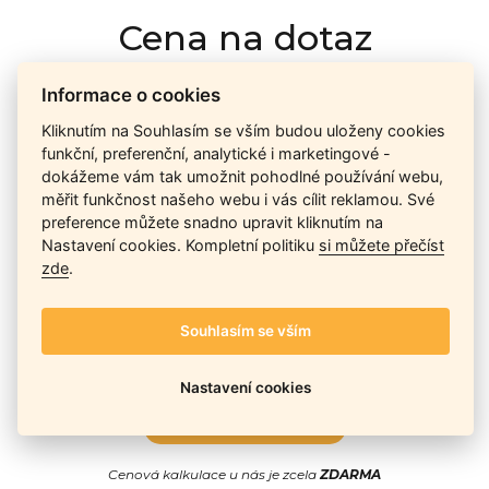
Cena na dotaz
Informace o cookies
Ceny závisí na množství kusů skladem, dostupnosti náhrad,
Kliknutím na Souhlasím se vším budou uloženy cookies
výkonnosti a atypičnosti daného modelu. Pokusíme se
funkční, preferenční, analytické i marketingové -
nabídnout
aktuálně
nejlepší cenu
, a Vy si vyberete, co je pro
dokážeme vám tak umožnit pohodlné používání webu,
Vás nejvýhodnější.
měřit funkčnost našeho webu i vás cílit reklamou. Své
preference můžete snadno upravit kliknutím na
Nastavení cookies. Kompletní politiku
si můžete přečíst
Telefon / Email
zde
.
Souhlasím se vším
Nastavení cookies
Odeslat
Cenová kalkulace u nás je zcela
ZDARMA