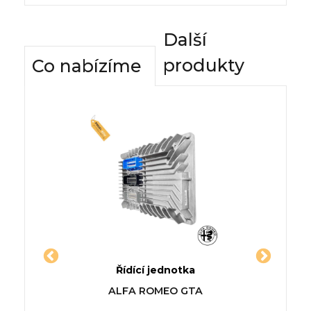
Další
produkty
Co nabízíme
dnotky
Řídící jednotka
Komfor
Y TRUCK
Jednotka HONDA TORNEO
Řídí
SSAT B4
ALFA ROMEO GTA
)
kombi
VOLV