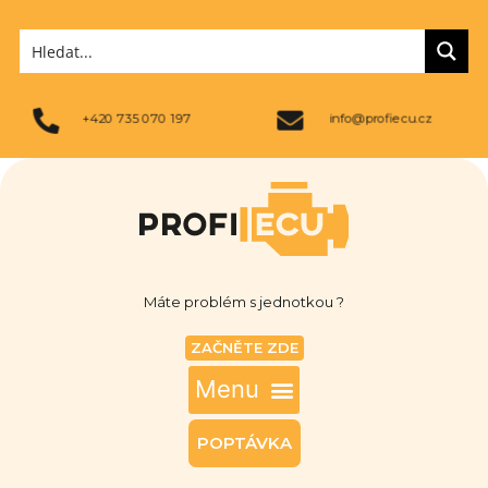
+420 735 070 197
info@profiecu.cz
Máte problém s jednotkou ?
ZAČNĚTE ZDE
POPTÁVKA