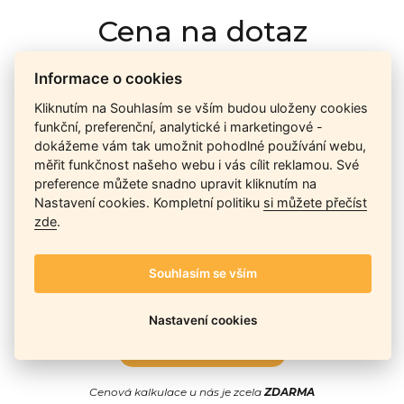
Cena na dotaz
Informace o cookies
Ceny závisí na množství kusů skladem, dostupnosti náhrad,
Kliknutím na Souhlasím se vším budou uloženy cookies
výkonnosti a atypičnosti daného modelu. Pokusíme se
funkční, preferenční, analytické i marketingové -
nabídnout
aktuálně
nejlepší cenu
, a Vy si vyberete, co je pro
dokážeme vám tak umožnit pohodlné používání webu,
Vás nejvýhodnější.
měřit funkčnost našeho webu i vás cílit reklamou. Své
preference můžete snadno upravit kliknutím na
Nastavení cookies. Kompletní politiku
si můžete přečíst
Telefon / Email
zde
.
Souhlasím se vším
Nastavení cookies
Odeslat
Cenová kalkulace u nás je zcela
ZDARMA