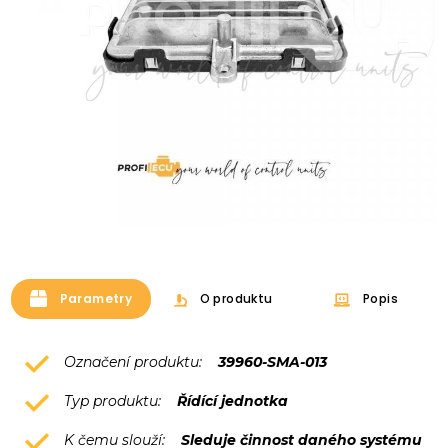
Parametry
O produktu
Popis
Označení produktu:
39960-SMA-013
Typ produktu:
Řídící jednotka
K čemu slouží:
Sleduje činnost daného systému