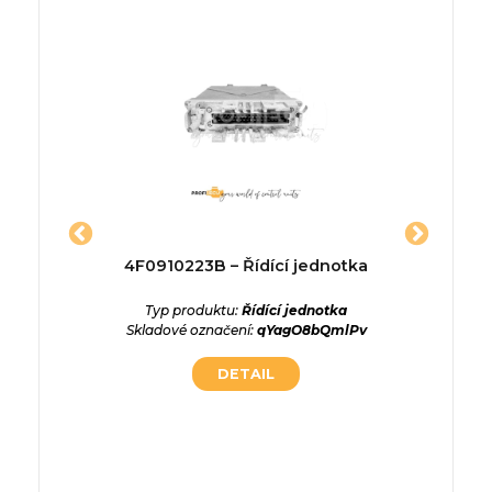
7 HB –
4F0910223B – Řídící jednotka
6s6112a
a
Typ produktu:
Řídící jednotka
Skladové označení:
qYagO8bQmlPv
ednotka
Typ p
0aKKgu1
Skladové
DETAIL