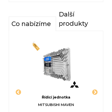
Další
produkty
Co nabízíme
dnotky
Řídící jednotka
Komfor
EO IV
Jednotka HONDA BALLADE
Řídící 
IS
MITSUBISHI MAVEN
VIII limuzína (FD, FA)