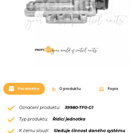
Parametry
O produktu
Popis
Označení produktu:
39980-TF0-G1
Typ produktu:
Řídící jednotka
K čemu slouží:
Sleduje činnost daného systému