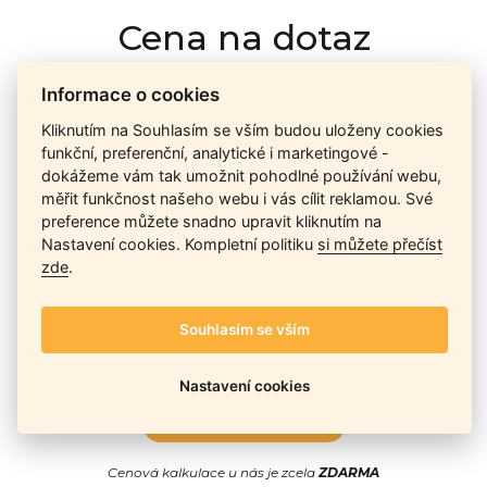
Cena na dotaz
Informace o cookies
Ceny závisí na množství kusů skladem, dostupnosti náhrad,
Kliknutím na Souhlasím se vším budou uloženy cookies
výkonnosti a atypičnosti daného modelu. Pokusíme se
funkční, preferenční, analytické i marketingové -
nabídnout
aktuálně
nejlepší cenu
, a Vy si vyberete, co je pro
dokážeme vám tak umožnit pohodlné používání webu,
Vás nejvýhodnější.
měřit funkčnost našeho webu i vás cílit reklamou. Své
preference můžete snadno upravit kliknutím na
Nastavení cookies. Kompletní politiku
si můžete přečíst
Telefon / Email
zde
.
Souhlasím se vším
Nastavení cookies
Odeslat
Cenová kalkulace u nás je zcela
ZDARMA