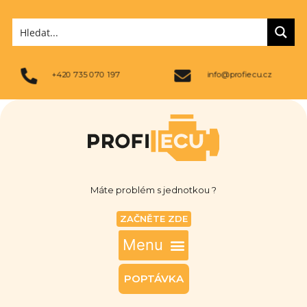
+420 735 070 197
info@profiecu.cz
Máte problém s jednotkou ?
ZAČNĚTE ZDE
POPTÁVKA