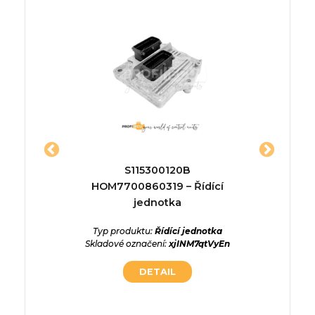
HE SME-
S115300120B
5556838
otka
HOM7700860319 – Řídící
jednotka
ednotka
Typ p
6wWjHrG
Skladov
Typ produktu:
Řídící jednotka
Skladové označení:
xjINM7qtVyEn
DETAIL