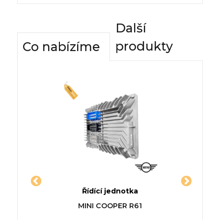
Další
produkty
Co nabízíme
dnotky
Řídící jednotka
Komfor
LET
Jednotka MERCEDES CLS
Řídící
MINI COOPER R61
 Cab &
Shooting Brake (X218)
VOLKSW