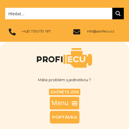
+420 735 070 197
info@profiecu.cz
Máte problém s jednotkou ?
ZAČNĚTE ZDE
POPTÁVKA