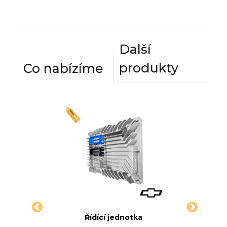
Další
produkty
Co nabízíme
dnotky
Řídící jednotka
Komfor
Šikmá
Jednotka FORD C-MAX (DM2)
Řídící