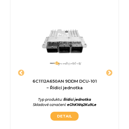
930 H –
6C1112A650AN 9DDM DCU-101
DDE78
A8
– Řídící jednotka
á deska /
Typ produktu:
Řídící jednotka
Typ p
Skladové označení:
eGhKWq2Ku9Le
Skladov
foEJaWM
DETAIL