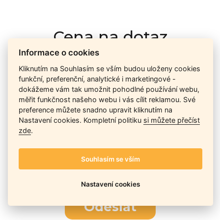
Cena na dotaz
Informace o cookies
Kliknutím na Souhlasím se vším budou uloženy cookies
Ceny závisí na množství kusů skladem, dostupnosti náhrad,
funkční, preferenční, analytické i marketingové -
výkonnosti a atypičnosti daného modelu. Pokusíme se
dokážeme vám tak umožnit pohodlné používání webu,
nabídnout
aktuálně
nejlepší cenu
, a Vy si vyberete, co je pro
měřit funkčnost našeho webu i vás cílit reklamou. Své
Vás nejvýhodnější.
preference můžete snadno upravit kliknutím na
Nastavení cookies. Kompletní politiku
si můžete přečíst
zde
.
Telefon / Email
Souhlasím se vším
Nastavení cookies
Odeslat