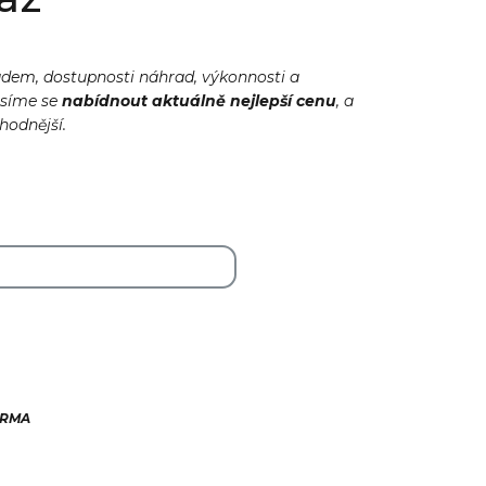
adem, dostupnosti náhrad, výkonnosti a
usíme se
nabídnout
aktuálně
nejlepší cenu
, a
ýhodnější.
ARMA