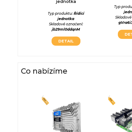
otka
jednotka
Typ produ
jed
ktu:
Řídící
Typ produktu:
Řídící
Skladové
otka
jednotka
gVra6
označení:
Skladové označení:
25hTgU
jb29ml0ddqnM
DE
AIL
DETAIL
Co nabízíme