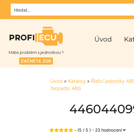
Úvod
Ka
Máte problém s jednotkou ?
ZAČNĚTE ZDE
Úvod
»
Katalog
»
Řídící jednotky A
čerpadlo ABS
446044099
- (5 / 5 ) - 23 hodnocení