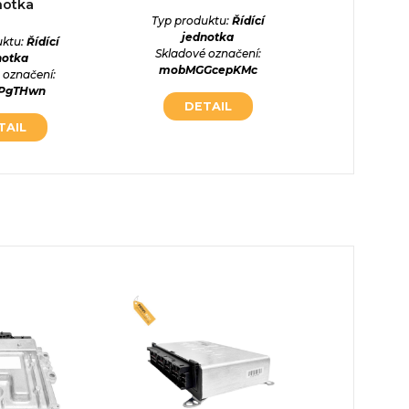
notka
Typ produktu:
Řídící
Typ prod
jednotka
jed
uktu:
Řídící
Skladové označení:
Skladové
notka
mobMGGcepKMc
k4LHs
 označení:
iPgTHwn
DETAIL
DE
TAIL