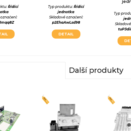
jed
ktu:
Řídící
Typ produktu:
Řídící
notka
jednotka
Typ prod
 označení:
Skladové označení:
jed
i3mqq8Z
p2EhaAwLsd98
Skladové
tuP3d
TAIL
DETAIL
DE
Další produkty