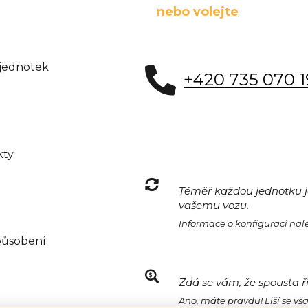
nebo volejte
 jednotek
+420 735 070 
kty
Téměř každou jednotku je
vašemu vozu.
Informace o konfiguraci na
působení
Zdá se vám, že spousta ř
Ano, máte pravdu! Liší se vš