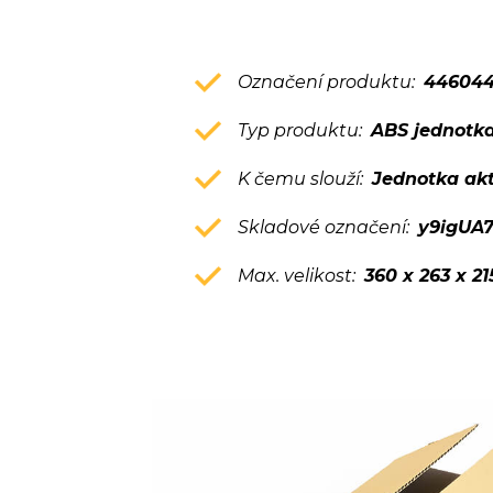
Označení produktu:
44604
Typ produktu:
ABS jednotka
K čemu slouží:
Jednotka akt
Skladové označení:
y9igUA
Max. velikost:
360 x 263 x 2