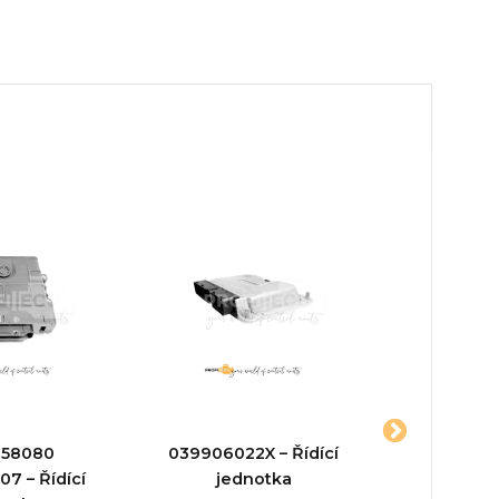
158080
039906022X – Řídící
8W603539
7 – Řídící
jednotka
jed