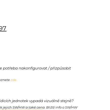
197
 potřeba nakonfigurovat / přizpůsobit
leznete
zde.
ídících jednotek vypadá vizuálně stejně?
ak jejich SW/HW a také cena. Bližší info o SW/HW