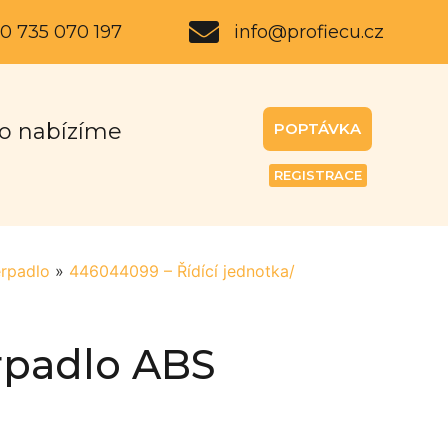
0 735 070 197
info@profiecu.cz
o nabízíme
POPTÁVKA
REGISTRACE
erpadlo
»
446044099 – Řídící jednotka/
rpadlo ABS