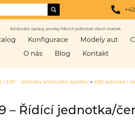
+42
Kódování, opravy, prodej řídících jednotek všech značek.
talog
Konfigurace
Modely aut
C
O nás
Blog
Kontakt
BS / ESP - Jednotky brzdového systému
»
ABS jednotka / č
 – Řídící jednotka/če