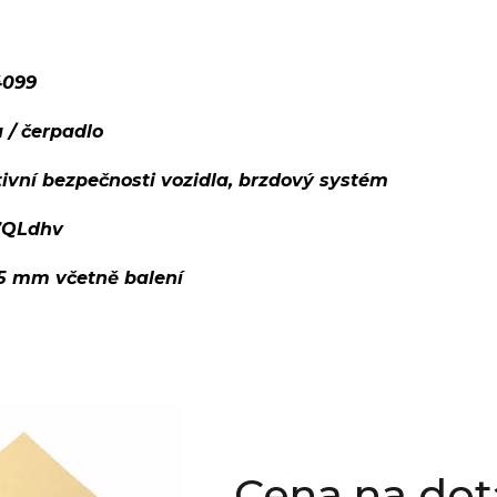
4099
 / čerpadlo
ivní bezpečnosti vozidla, brzdový systém
7QLdhv
15 mm včetně balení
Cena na dot