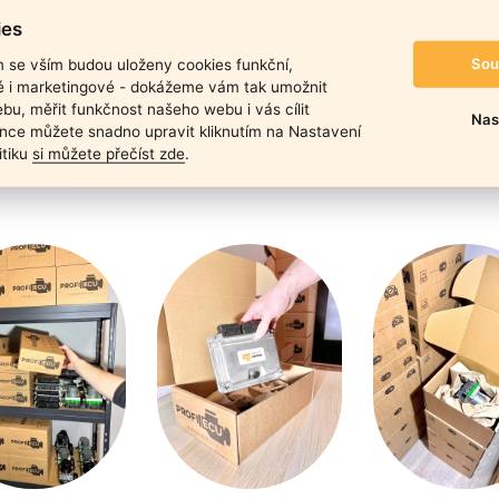
naleznete
zde.
ies
duktu
Sou
m se vším budou uloženy cookies funkční,
ké i marketingové - dokážeme vám tak umožnit
bu, měřit funkčnost našeho webu i vás cílit
Nas
nce můžete snadno upravit kliknutím na Nastavení
itiku
si můžete přečíst zde
.