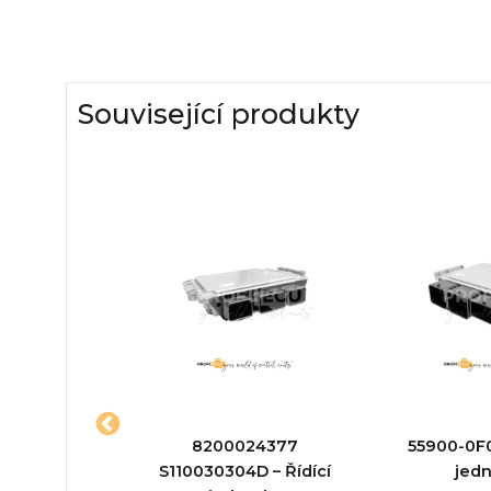
Související produkty
52082
8200024377
55900-0F0
2 – Řídící
S110030304D – Řídící
jed