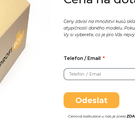
Ceny závisí na množství kusů skl
atypičnosti daného modelu. Pok
Vy si vyberete, co je pro Vás nejv
Telefon / Email
Odeslat
Cenová kalkulace u nás je zcela
ZD