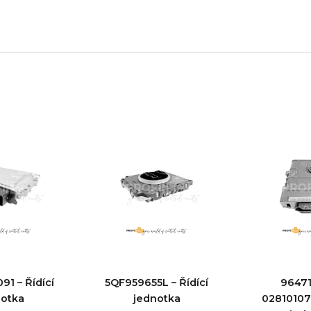
91 – Řídící
5QF959655L – Řídící
9647
notka
jednotka
028101070