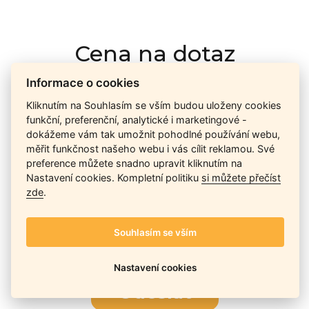
Cena na dotaz
Informace o cookies
Ceny závisí na množství kusů skladem, dostupnosti náhrad,
Kliknutím na Souhlasím se vším budou uloženy cookies
výkonnosti a atypičnosti daného modelu. Pokusíme se
funkční, preferenční, analytické i marketingové -
nabídnout
aktuálně
nejlepší cenu
, a Vy si vyberete, co je pro
dokážeme vám tak umožnit pohodlné používání webu,
Vás nejvýhodnější.
měřit funkčnost našeho webu i vás cílit reklamou. Své
preference můžete snadno upravit kliknutím na
Nastavení cookies. Kompletní politiku
si můžete přečíst
zde
.
Telefon / Email
Souhlasím se vším
Nastavení cookies
Odeslat