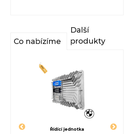
Další
produkty
Co nabízíme
dnotky
Řídící jednotka
Komfor
QX80
Jednotka TOYOTA CALDINA
Řídí