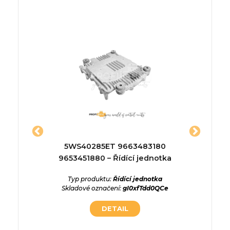
10668 –
5WS40285ET 9663483180
gr1l675
a
9653451880 – Řídící jednotka
Typ p
Skladové
ednotka
Typ produktu:
Řídící jednotka
QBbsdaT
Skladové označení:
gI0xfTdd0QCe
DETAIL