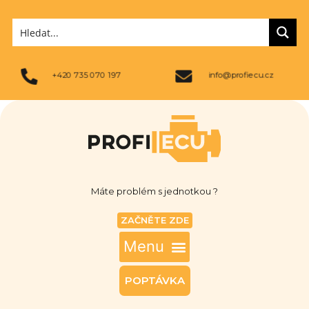
+420 735 070 197
info@profiecu.cz
Máte problém s jednotkou ?
ZAČNĚTE ZDE
POPTÁVKA