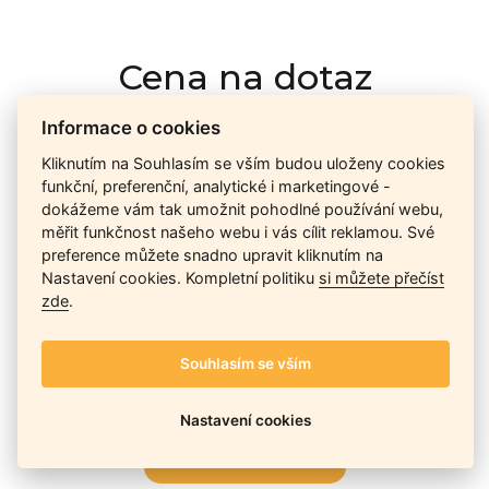
Cena na dotaz
Informace o cookies
Ceny závisí na množství kusů skladem, dostupnosti náhrad,
Kliknutím na Souhlasím se vším budou uloženy cookies
výkonnosti a atypičnosti daného modelu. Pokusíme se
funkční, preferenční, analytické i marketingové -
nabídnout
aktuálně
nejlepší cenu
, a Vy si vyberete, co je pro
dokážeme vám tak umožnit pohodlné používání webu,
Vás nejvýhodnější.
měřit funkčnost našeho webu i vás cílit reklamou. Své
preference můžete snadno upravit kliknutím na
Nastavení cookies. Kompletní politiku
si můžete přečíst
zde
.
Telefon / Email
Souhlasím se vším
Nastavení cookies
Odeslat