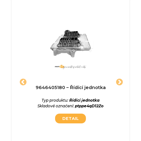
0096F –
9646405180 – Řídící jednotka
755729
otoru
Typ produktu:
Řídící jednotka
t
Skladové označení:
ptppe4qD12Zo
Typ p
Skladov
ednotka
DETAIL
Ndy8pMR