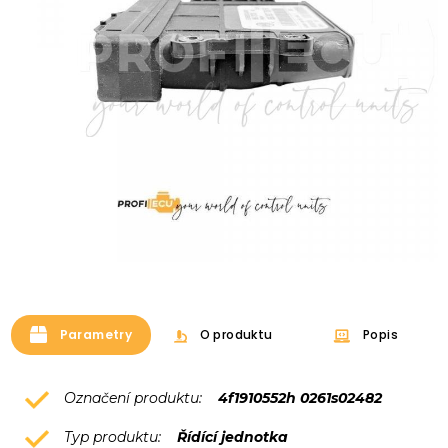
Parametry
O produktu
Popis
Označení produktu:
4f1910552h 0261s02482
Typ produktu:
Řídící jednotka