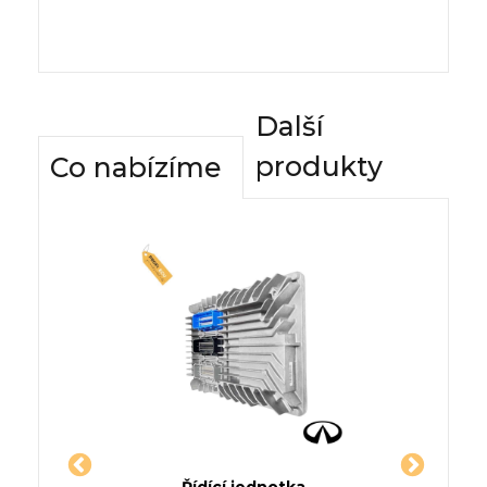
Další
produkty
Co nabízíme
dnotky
Řídící jednotka
Komfor