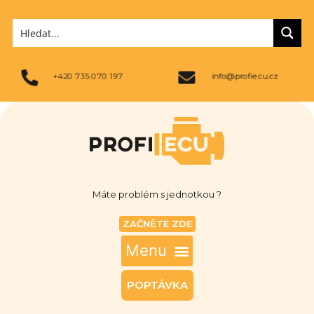
+420 735 070 197
info@profiecu.cz
Máte problém s jednotkou ?
ZAČNĚTE ZDE
POPTÁVKA