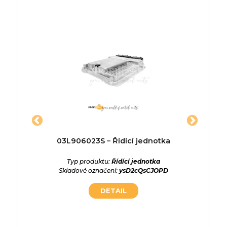
467540
03L906023S – Řídící jednotka
0261207
ednotka
Typ produktu:
Řídící jednotka
Typ p
Skladové označení:
ysD2cQsCJOPD
Skladové
ednotka
ZfDs22n
DETAIL