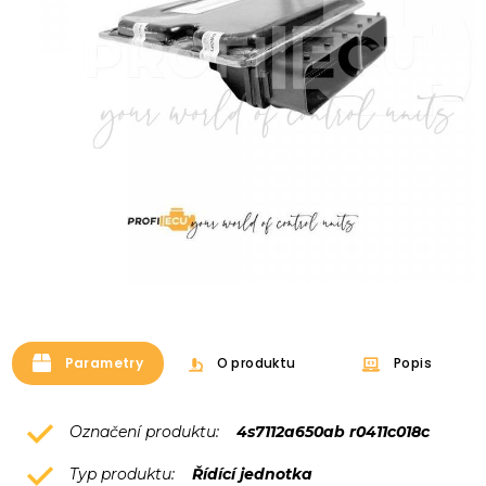
Parametry
O produktu
Popis
Označení produktu:
4s7112a650ab r0411c018c
Typ produktu:
Řídící jednotka