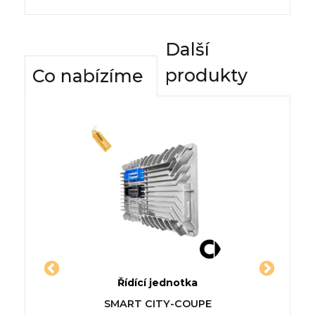
Další
produkty
Co nabízíme
dnotky
Řídící jednotka
Komfor
RLINGO
Jednotka AUDI A4 / S4 Avant
Řídící
s
SMART CITY-COUPE
(8ED, B7)
W