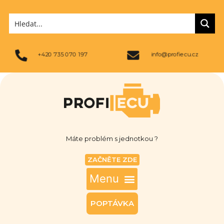
+420 735 070 197
info@profiecu.cz
Máte problém s jednotkou ?
ZAČNĚTE ZDE
POPTÁVKA