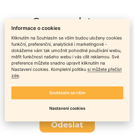
Cena na dotaz
Informace o cookies
Kliknutím na Souhlasím se vším budou uloženy cookies
Ceny závisí na množství kusů skladem, dostupnosti náhrad,
funkční, preferenční, analytické i marketingové -
výkonnosti a atypičnosti daného modelu. Pokusíme se
dokážeme vám tak umožnit pohodlné používání webu,
nabídnout
aktuálně
nejlepší cenu
, a Vy si vyberete, co je pro
měřit funkčnost našeho webu i vás cílit reklamou. Své
Vás nejvýhodnější.
preference můžete snadno upravit kliknutím na
Nastavení cookies. Kompletní politiku
si můžete přečíst
zde
.
Telefon / Email
Souhlasím se vším
Nastavení cookies
Odeslat