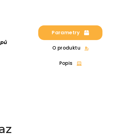
Parametry
upů
O produktu
Popis
az