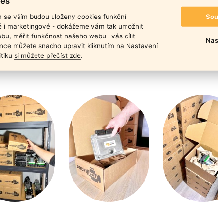
ies
duktu
Sou
m se vším budou uloženy cookies funkční,
ké i marketingové - dokážeme vám tak umožnit
bu, měřit funkčnost našeho webu i vás cílit
Nas
nce můžete snadno upravit kliknutím na Nastavení
itiku
si můžete přečíst zde
.