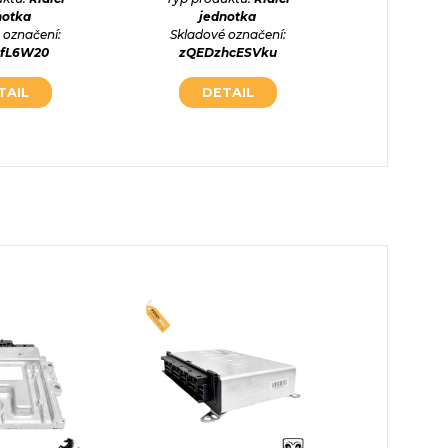
notka
jednotka
jed
 označení:
Skladové označení:
Skladové
8fL6W20
zQEDzhcESVku
r03hh
TAIL
DETAIL
DE