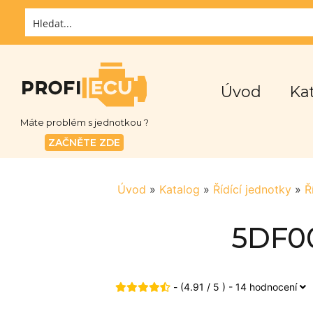
Úvod
Ka
Máte problém s jednotkou ?
ZAČNĚTE ZDE
Úvod
»
Katalog
»
Řídící jednotky
»
Ř
5DF00
- (4.91 / 5 ) - 14 hodnocení