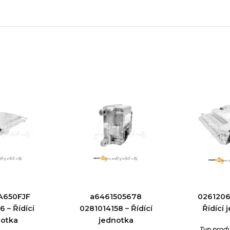
A650FJF
a6461505678
0261206
 – Řídící
0281014158 – Řídící
Řídící 
notka
jednotka
Typ prod