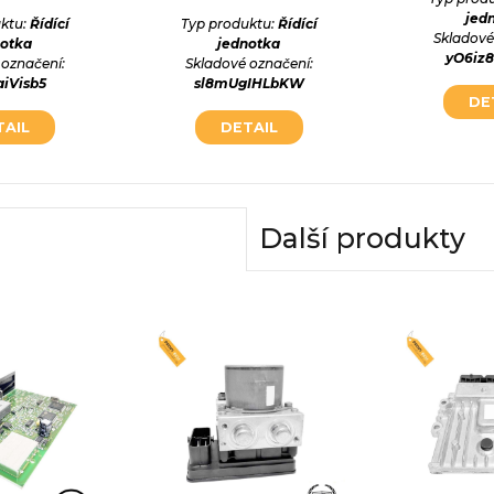
jed
ktu:
Řídící
Typ produktu:
Řídící
Skladové
notka
jednotka
yO6iz
 označení:
Skladové označení:
aiVisb5
sl8mUgIHLbKW
DE
TAIL
DETAIL
Další produkty