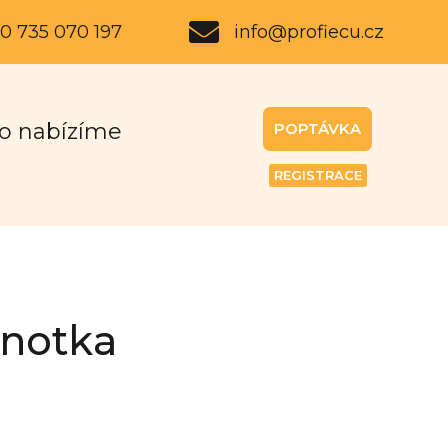
0 735 070 197
info@profiecu.cz
o nabízíme
POPTÁVKA
REGISTRACE
dnotka