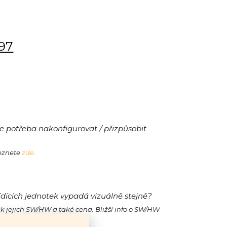
197
 potřeba nakonfigurovat / přizpůsobit
leznete
zde.
ídících jednotek vypadá vizuálně stejně?
ak jejich SW/HW a také cena. Bližší info o SW/HW