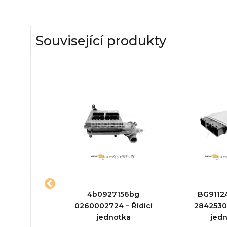
Související produkty
– Řídící
4b0927156bg
BG9112
otka
0260002724 – Řídící
28425306
jednotka
jed
ktu:
Řídící