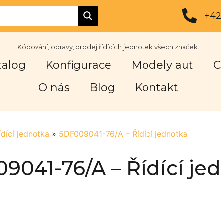
+42
Kódování, opravy, prodej řídících jednotek všech značek.
talog
Konfigurace
Modely aut
C
O nás
Blog
Kontakt
ídící jednotka
»
5DF009041-76/A – Řídící jednotka
9041-76/A – Řídící je