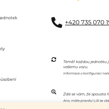
 jednotek
+420 735 070 
kty
Téměř každou jednotku je
vašemu vozu.
Informace o konfiguraci na
působení
Zdá se vám, že spousta ř
Ano, máte pravdu! Liší se vš
naleznete
zde.