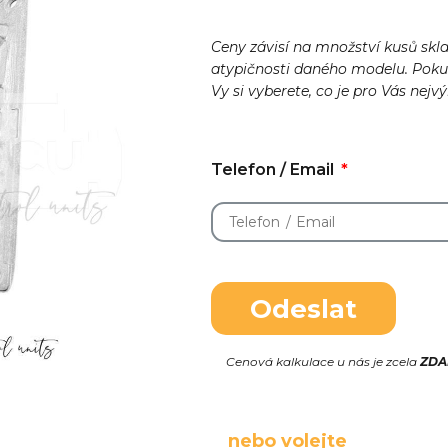
Ceny závisí na množství kusů skl
atypičnosti daného modelu. Pok
Vy si vyberete, co je pro Vás nejv
Telefon / Email
Odeslat
Cenová kalkulace u nás je zcela
ZD
nebo volejte