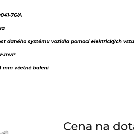
041-76/A
ka
ost daného systému vozidla pomocí elektrických vst
zFJnvP
01 mm včetně balení
Cena na dot