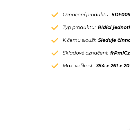
Označení produktu:
5DF009
Typ produktu:
Řídící jednot
K čemu slouží:
Sleduje činn
Skladové označení:
frPmiC
Max. velikost:
354 x 261 x 2