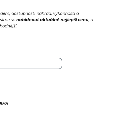
adem, dostupnosti náhrad, výkonnosti a
usíme se
nabídnout
aktuálně
nejlepší cenu
, a
ýhodnější.
ARMA