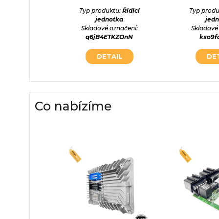
otka
Typ produktu:
Řídící
Typ produ
označení:
jednotka
jed
jeQy0v
Skladové označení:
Skladové
q6jB4ETKZOnN
kxo9f
AIL
DETAIL
DE
Co nabízíme