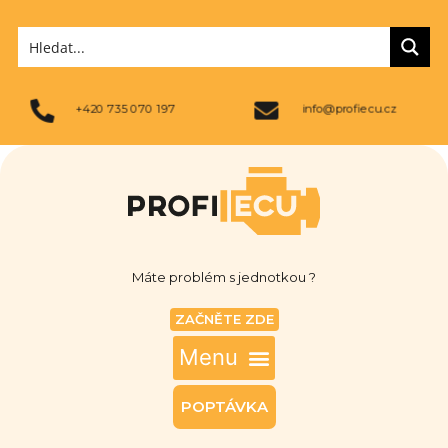
+420 735 070 197
info@profiecu.cz
Máte problém s jednotkou ?
ZAČNĚTE ZDE
POPTÁVKA