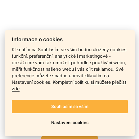
Cena na dotaz
Informace o cookies
Kliknutím na Souhlasím se vším budou uloženy cookies
funkční, preferenční, analytické i marketingové -
Ceny závisí na množství kusů skladem, dostupnosti náhrad,
dokážeme vám tak umožnit pohodlné používání webu,
výkonnosti a atypičnosti daného modelu. Pokusíme se
měřit funkčnost našeho webu i vás cílit reklamou. Své
nabídnout
aktuálně
nejlepší cenu
, a Vy si vyberete, co je pro
preference můžete snadno upravit kliknutím na
Vás nejvýhodnější.
Nastavení cookies. Kompletní politiku
si můžete přečíst
zde
.
Telefon / Email
Souhlasím se vším
Nastavení cookies