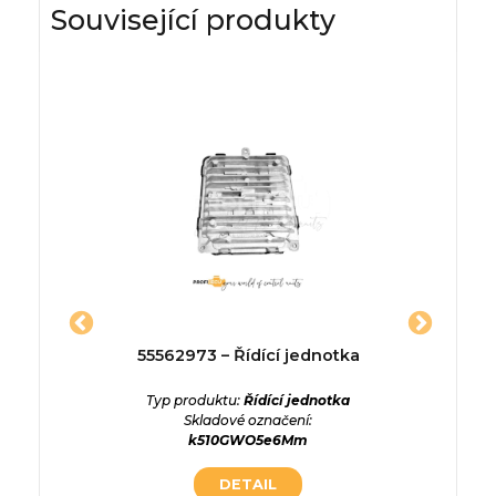
Související produkty
dící
55562973 – Řídící jednotka
96374
Typ produktu:
Řídící jednotka
Skladové označení:
ednotka
Typ p
k510GWO5e6Mm
qLVlRsF
Skladové
DETAIL