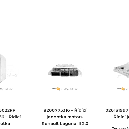
6022RP
8200775316 – Řídící
0261S1997
6 – Řídící
jednotka motoru
Řídící 
notka
Renault Laguna III 2.0
Typ prod