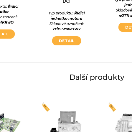
DCI
jed
ktu:
Řídící
Skladové
notka
Typ produktu:
Řídící
nOTTi
 označení:
jednotka motoru
bhfKRwO
Skladové označení:
DE
xzirS5YowHW7
TAIL
DETAIL
Další produkty