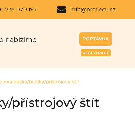
0 735 070 197
info@profiecu.cz
o nabízíme
POPTÁVKA
REGISTRACE
jová deska/budíky/přístrojový štít
/přístrojový štít