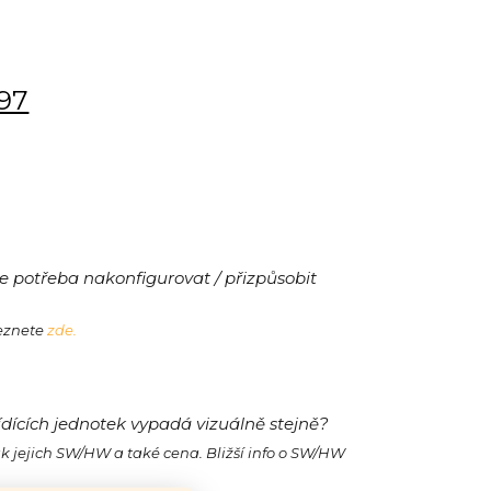
197
 potřeba nakonfigurovat / přizpůsobit
leznete
zde.
ídících jednotek vypadá vizuálně stejně?
ak jejich SW/HW a také cena. Bližší info o SW/HW