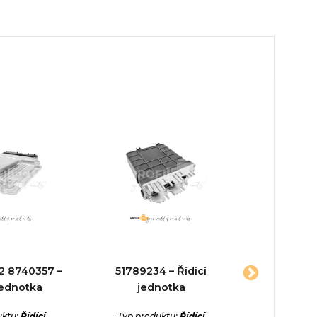
2 8740357 –
51789234 – Řídící
5ws4
jednotka
jednotka
3m5112a6
Řídící
uktu:
Řídící
Typ produktu:
Řídící