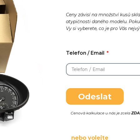
Ceny závisí na množství kusů skl
atypičnosti daného modelu. Pok
Vy si vyberete, co je pro Vás nejv
Telefon / Email
Odeslat
Cenová kalkulace u nás je zcela
ZD
nebo volejte