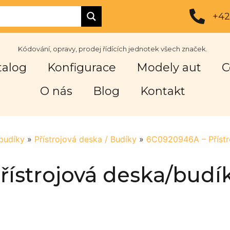
+42
Kódování, opravy, prodej řídících jednotek všech značek.
talog
Konfigurace
Modely aut
C
O nás
Blog
Kontakt
 budíky
»
Přístrojová deska / Budíky
»
6C0920946A – Přístro
strojová deska/budíky