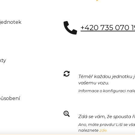
 jednotek
+420 735 070 
kty
Téměř každou jednotku je
vašemu vozu.
Informace o konfiguraci na
působení
Zdá se vám, že spousta ř
Ano, máte pravdu! Liší se vš
naleznete
zde.