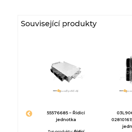
Související produkty
07558
55576685 – Řídící
03L90
2 – Řídící
jednotka
028101615
otka
jed
Typ produktu:
Řídící