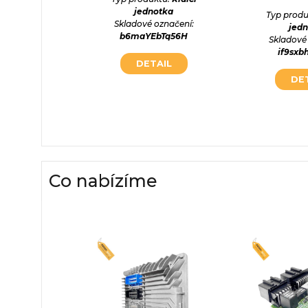
jednotka
ktu:
Řídící
Typ produ
Skladové označení:
otka
jed
b6maYEbTq56H
označení:
Skladové
jFCqfa
if9sx
DETAIL
AIL
DE
Co nabízíme