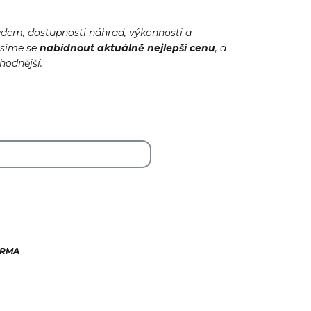
adem, dostupnosti náhrad, výkonnosti a
usíme se
nabídnout
aktuálně
nejlepší cenu
, a
ýhodnější.
ARMA