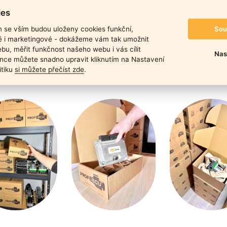
duktu
ies
Sou
m se vším budou uloženy cookies funkční,
ké i marketingové - dokážeme vám tak umožnit
bu, měřit funkčnost našeho webu i vás cílit
Nas
nce můžete snadno upravit kliknutím na Nastavení
itiku
si můžete přečíst zde
.