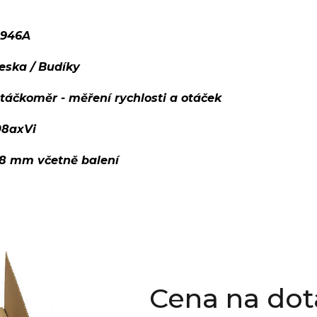
0946A
deska / Budíky
táčkoměr - měření rychlosti a otáček
08axVi
98 mm včetně balení
Cena na dot