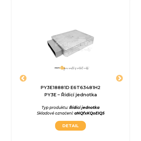
07341 –
PY3E18881D E6T63481H2
028101
a
PY3E – Řídící jednotka
ednotka
Typ produktu:
Řídící jednotka
Typ p
Rk05muW
Skladové označení:
aNQfxKQoEIQ5
Skladové
DETAIL