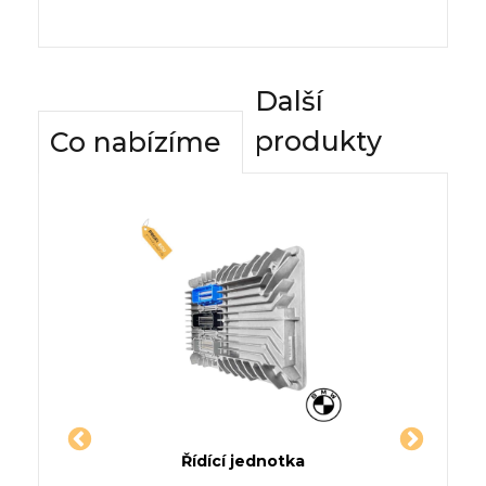
Další
produkty
Co nabízíme
dnotky
Řídící jednotka
Komfor
ína (C1)
Jednotka CHEVROLET
Řídí