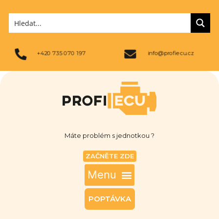
+420 735 070 197
info@profiecu.cz
Máte problém s jednotkou ?
ZAČNĚTE ZDE
POPTÁVKA