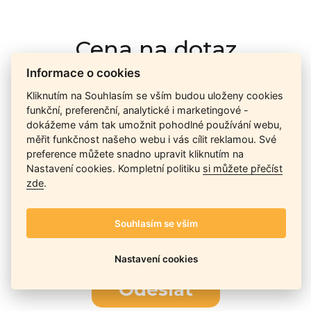
Cena na dotaz
Informace o cookies
Kliknutím na Souhlasím se vším budou uloženy cookies
Ceny závisí na množství kusů skladem, dostupnosti náhrad,
funkční, preferenční, analytické i marketingové -
výkonnosti a atypičnosti daného modelu. Pokusíme se
dokážeme vám tak umožnit pohodlné používání webu,
nabídnout
aktuálně
nejlepší cenu
, a Vy si vyberete, co je pro
měřit funkčnost našeho webu i vás cílit reklamou. Své
Vás nejvýhodnější.
preference můžete snadno upravit kliknutím na
Nastavení cookies. Kompletní politiku
si můžete přečíst
zde
.
Telefon / Email
Souhlasím se vším
Nastavení cookies
Odeslat