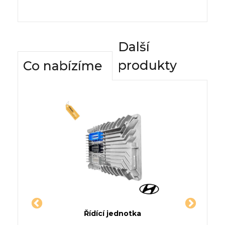
Další
produkty
Co nabízíme
dnotky
Řídící jednotka
Komfor
GANE I
Jednotka VW / VOLKSWAGEN
Řídí