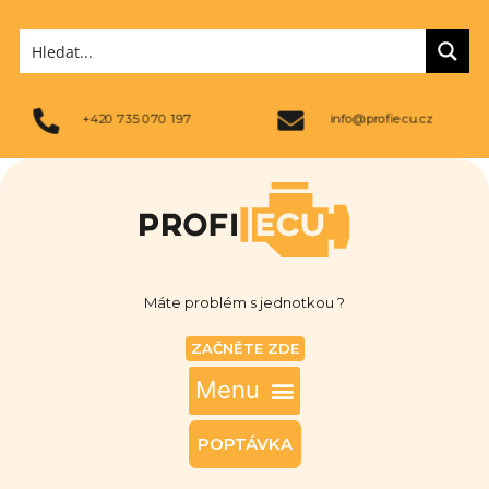
+420 735 070 197
info@profiecu.cz
Máte problém s jednotkou ?
ZAČNĚTE ZDE
POPTÁVKA