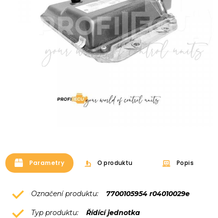
Parametry
O produktu
Popis
Označení produktu:
7700105954 r04010029e
Typ produktu:
Řídící jednotka