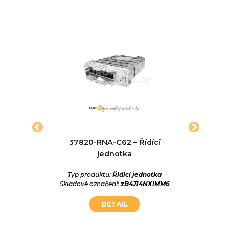
5502 –
37820-RNA-C62 – Řídící
0281010
a
jednotka
jed
Z
ednotka
Typ produktu:
Řídící jednotka
hiSfbiEd
Skladové označení:
zB4J14NXlMM6
Typ p
DETAIL
Skladové