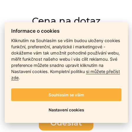
Cena na dotaz
Informace o cookies
Kliknutím na Souhlasím se vším budou uloženy cookies
Ceny závisí na množství kusů skladem, dostupnosti náhrad,
funkční, preferenční, analytické i marketingové -
výkonnosti a atypičnosti daného modelu. Pokusíme se
dokážeme vám tak umožnit pohodlné používání webu,
nabídnout
aktuálně
nejlepší cenu
, a Vy si vyberete, co je pro
měřit funkčnost našeho webu i vás cílit reklamou. Své
Vás nejvýhodnější.
preference můžete snadno upravit kliknutím na
Nastavení cookies. Kompletní politiku
si můžete přečíst
zde
.
Telefon / Email
Souhlasím se vším
Nastavení cookies
Odeslat