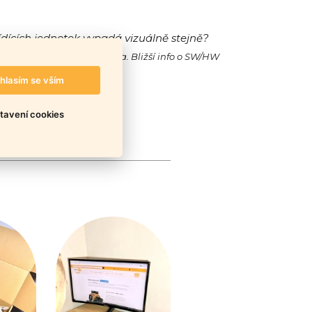
ídících jednotek vypadá vizuálně stejně?
ak jejich SW/HW a také cena. Bližší info o SW/HW
hlasím se vším
tavení cookies