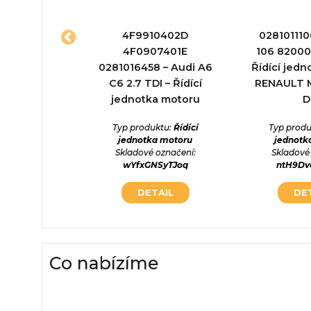
J – Řídící
4F9910402D
028101110
otka
4F0907401E
106 8200
0281016458 – Audi A6
Řídící jed
ktu:
Řídící
C6 2.7 TDI – Řídící
RENAULT 
otka
jednotka motoru
D
označení:
kAOs0g
Typ produktu:
Řídící
Typ produ
jednotka motoru
jednotk
AIL
Skladové označení:
Skladové
wYfxGNSyTJoq
ntH9D
DETAIL
DE
Co nabízíme