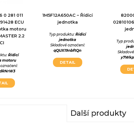
6 0 281 011
1M5F12A650AC – Řídící
8200
091428 ECU
jednotka
028101063
notka motoru
jed
Typ produktu:
Řídící
MASTER 2.2
jednotka
Typ prod
CI
Skladové označení:
jed
qQUX19nbftQn
Skladové
ktu:
Řídící
y7Wkp
a motoru
DETAIL
 označení:
DE
vdRNrW3
TAIL
Další produkty