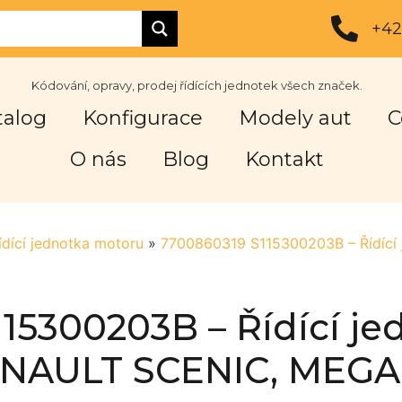
+42
Kódování, opravy, prodej řídících jednotek všech značek.
talog
Konfigurace
Modely aut
C
O nás
Blog
Kontakt
ídící jednotka motoru
»
7700860319 S115300203B – Řídící
15300203B – Řídící j
NAULT SCENIC, MEG