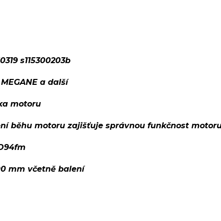
0319 s115300203b
 MEGANE a další
tka motoru
ení běhu motoru zajišťuje správnou funkčnost motor
RO94fm
00 mm včetně balení