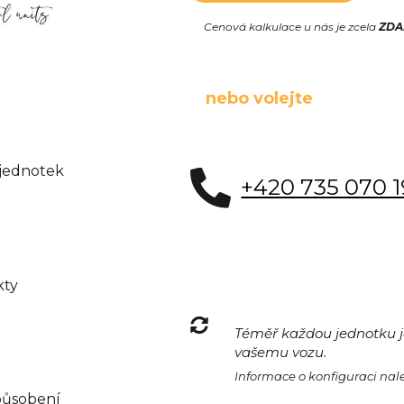
Cenová kalkulace u nás je zcela
ZD
nebo volejte
 jednotek
+420 735 070 
kty
Téměř každou jednotku je
vašemu vozu.
Informace o konfiguraci na
působení