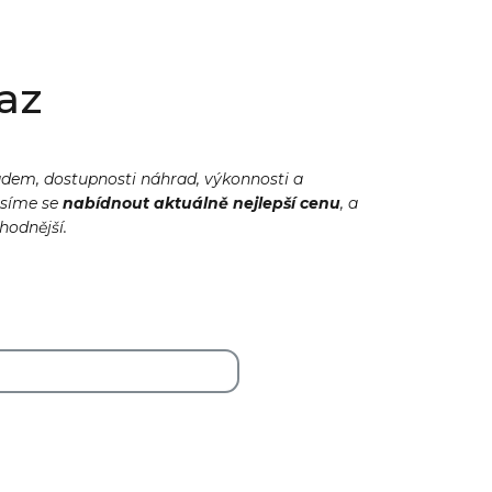
az
adem, dostupnosti náhrad, výkonnosti a
usíme se
nabídnout
aktuálně
nejlepší cenu
, a
ýhodnější.