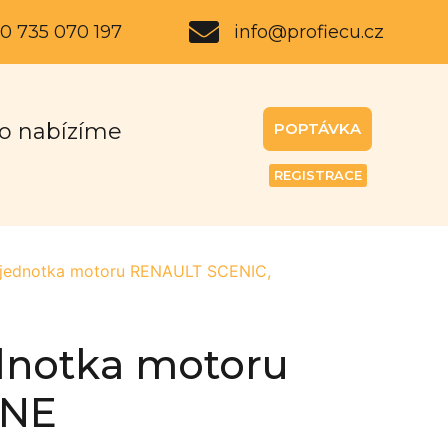
0 735 070 197
info@profiecu.cz
o nabízíme
POPTÁVKA
REGISTRACE
 jednotka motoru RENAULT SCENIC,
ednotka motoru
ANE