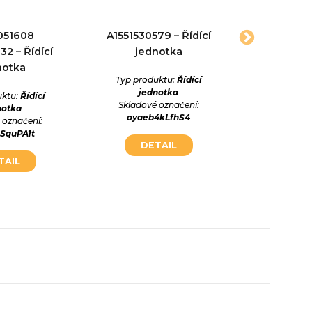
051608
A1551530579 – Řídící
51900701 
2 – Řídící
jednotka
Řídící
notka
Typ produktu:
Řídící
Typ prod
jednotka
jed
uktu:
Řídící
Skladové označení:
Skladové
notka
oyaeb4kLfhS4
yXXHR
 označení:
SquPA1t
DETAIL
DE
TAIL