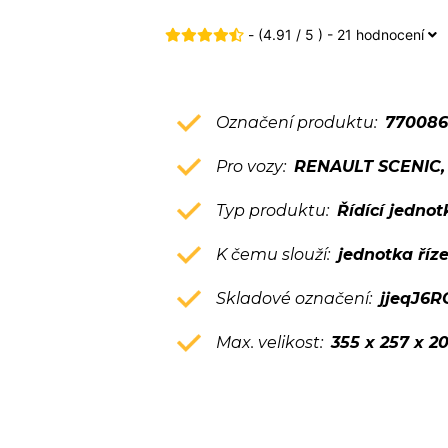
- (4.91 / 5 ) - 21 hodnocení
Označení produktu:
770086
Pro vozy:
RENAULT SCENIC,
Typ produktu:
Řídící jedno
K čemu slouží:
jednotka říz
Skladové označení:
jjeqJ6
Max. velikost:
355 x 257 x 2