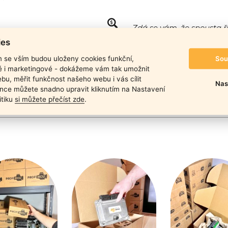
Zdá se vám, že spousta ř
Ano, máte pravdu! Liší se vš
ies
naleznete
zde.
Sou
m se vším budou uloženy cookies funkční,
duktu
ké i marketingové - dokážeme vám tak umožnit
bu, měřit funkčnost našeho webu i vás cílit
Nas
nce můžete snadno upravit kliknutím na Nastavení
itiku
si můžete přečíst zde
.