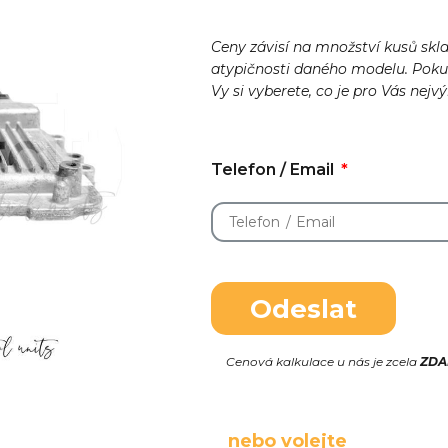
Ceny závisí na množství kusů skl
atypičnosti daného modelu. Pok
Vy si vyberete, co je pro Vás nejv
Telefon / Email
Odeslat
Cenová kalkulace u nás je zcela
ZD
nebo volejte