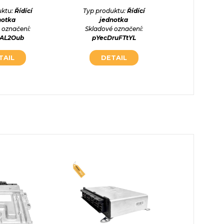
jednot
uktu:
Řídící
Typ produktu:
Řídící
notka
jednotka
Typ prod
 označení:
Skladové označení:
jednot
iAL2Oub
pYecDruFTtYL
Skladové
q74wV
TAIL
DETAIL
DE