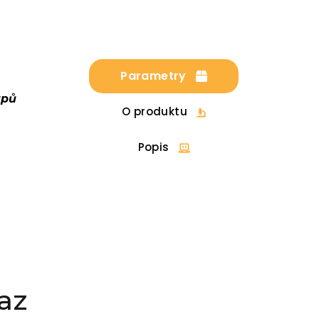
Parametry
upů
O produktu
Popis
az