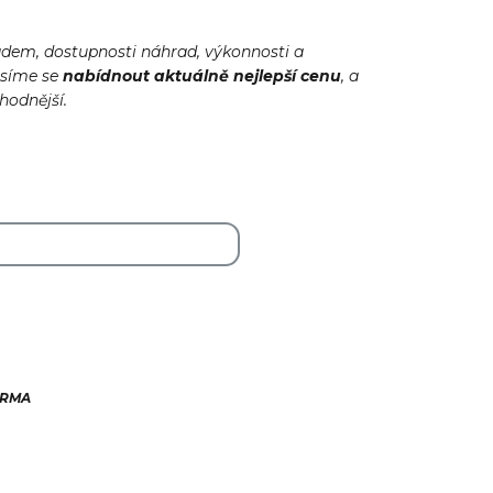
adem, dostupnosti náhrad, výkonnosti a
usíme se
nabídnout
aktuálně
nejlepší cenu
, a
ýhodnější.
ARMA