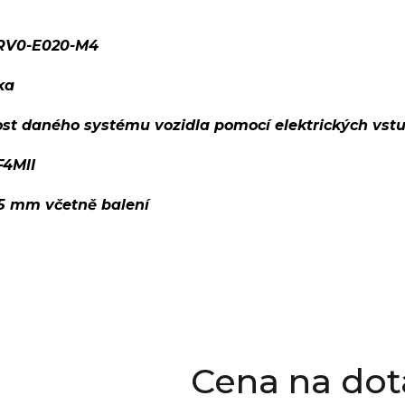
RV0-E020-M4
ka
ost daného systému vozidla pomocí elektrických vst
F4MlI
95 mm včetně balení
Cena na dot