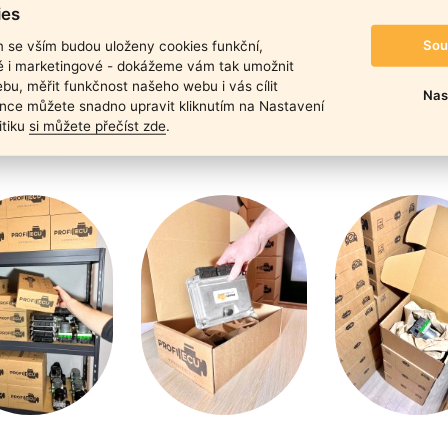
duktu
ies
Sou
m se vším budou uloženy cookies funkční,
ké i marketingové - dokážeme vám tak umožnit
bu, měřit funkčnost našeho webu i vás cílit
Nas
nce můžete snadno upravit kliknutím na Nastavení
itiku
si můžete přečíst zde
.