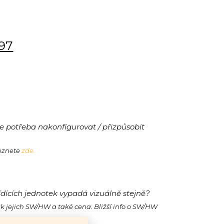
197
 potřeba nakonfigurovat / přizpůsobit
leznete
zde.
ídících jednotek vypadá vizuálně stejně?
ak jejich SW/HW a také cena. Bližší info o SW/HW