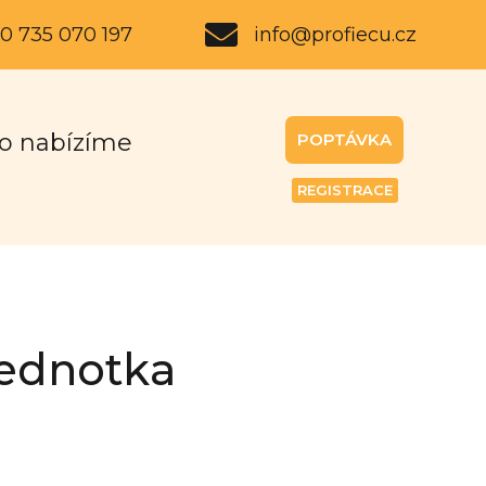
0 735 070 197
info@profiecu.cz
o nabízíme
POPTÁVKA
REGISTRACE
jednotka