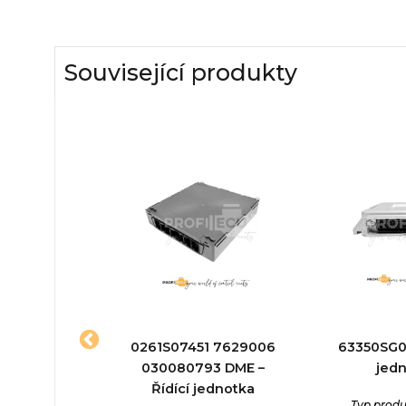
Související produkty
6018R
0261S07451 7629006
63350SG00
3 – Řídící
030080793 DME –
jed
otka
Řídící jednotka
Typ produ