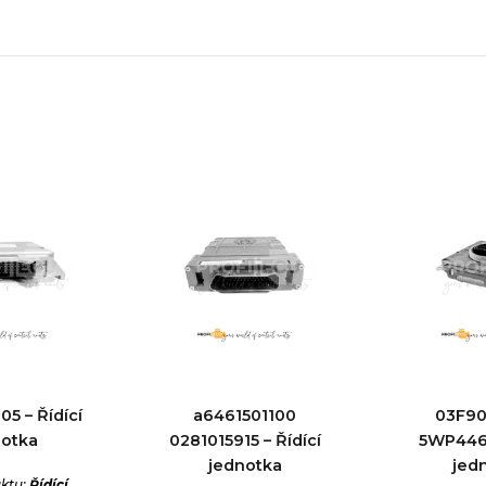
5 – Řídící
a6461501100
03F9
notka
0281015915 – Řídící
5WP4463
jednotka
jed
ktu:
Řídící