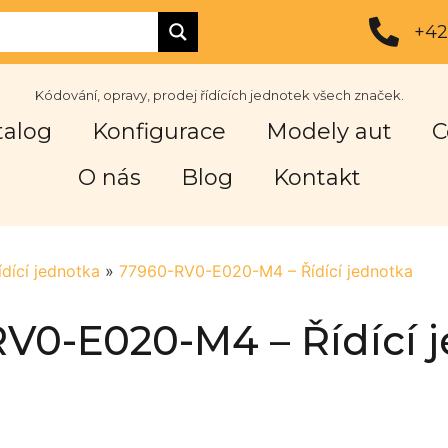
+42
Kódování, opravy, prodej řídících jednotek všech značek.
talog
Konfigurace
Modely aut
C
O nás
Blog
Kontakt
ídící jednotka
»
77960-RV0-E020-M4 – Řídící jednotka
V0-E020-M4 – Řídící 