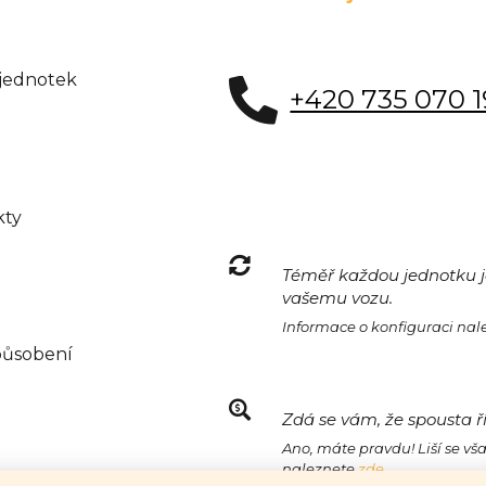
 jednotek
+420 735 070 
kty
Téměř každou jednotku je
vašemu vozu.
Informace o konfiguraci na
působení
Zdá se vám, že spousta ř
Ano, máte pravdu! Liší se vš
naleznete
zde.