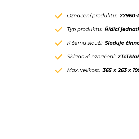
Označení produktu:
77960-
Typ produktu:
Řídící jednot
K čemu slouží:
Sleduje činn
Skladové označení:
zTcTkIa
Max. velikost:
365 x 263 x 1