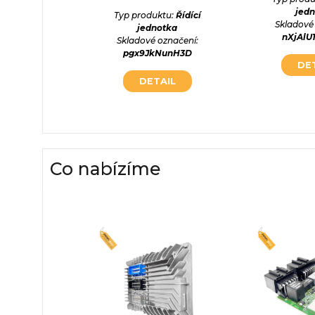
jed
ktu:
Řídící
Typ produktu:
Řídící
Skladové
otka
jednotka
nXjAl
označení:
Skladové označení:
AaVhSo
pgx9JkNunH3D
DE
AIL
DETAIL
Co nabízíme