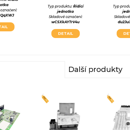
notka
Typ produktu:
Řídící
Typ prod
 označení:
jednotka
jed
U1QqXWJ
Skladové označení:
Skladové
wCSXkAYTrV4u
du2Ju
TAIL
DETAIL
DE
Další produkty