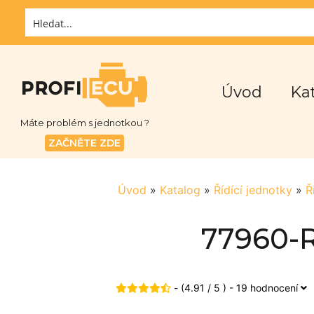
Úvod
Ka
Máte problém s jednotkou ?
ZAČNĚTE ZDE
Úvod
»
Katalog
»
Řídící jednotky
»
Ř
77960-R
- (4.91 / 5 ) - 19 hodnocení