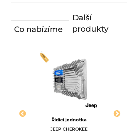
Další
produkty
Co nabízíme
dnotky
Řídící jednotka
Komfor
-CLASS
Jednotka PEUGEOT BOXER
Řídící
JEEP CHEROKEE
VW VO
valník/podvozek (ZCT_)
5