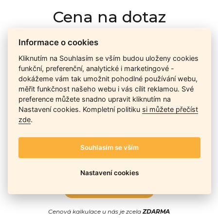
Cena na dotaz
Informace o cookies
Ceny závisí na množství kusů skladem, dostupnosti náhrad,
Kliknutím na Souhlasím se vším budou uloženy cookies
výkonnosti a atypičnosti daného modelu. Pokusíme se
funkční, preferenční, analytické i marketingové -
nabídnout
aktuálně
nejlepší cenu
, a Vy si vyberete, co je pro
dokážeme vám tak umožnit pohodlné používání webu,
Vás nejvýhodnější.
měřit funkčnost našeho webu i vás cílit reklamou. Své
preference můžete snadno upravit kliknutím na
Nastavení cookies. Kompletní politiku
si můžete přečíst
Telefon / Email
zde
.
Souhlasím se vším
Nastavení cookies
Odeslat
Cenová kalkulace u nás je zcela
ZDARMA