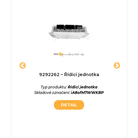
jednotka
9292262 – Řídící jednotka
98ab
ednotka
Typ produktu:
Řídící jednotka
QHO4CKO
Skladové označení:
iA8ofM7WWKBP
Typ p
Skladové
DETAIL