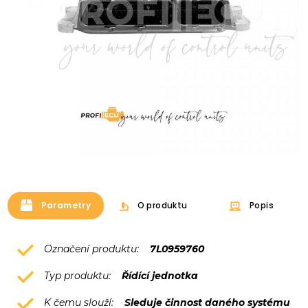
Parametry
O produktu
Popis
Označení produktu:
7L0959760
Typ produktu:
Řídící jednotka
K čemu slouží:
Sleduje činnost daného systému