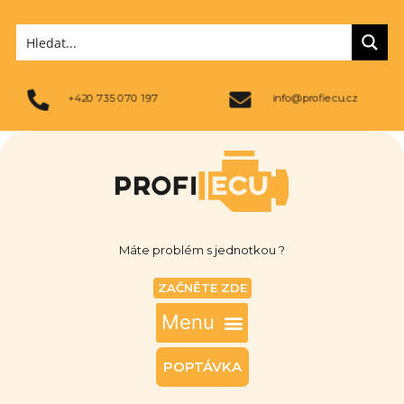
+420 735 070 197
info@profiecu.cz
Máte problém s jednotkou ?
ZAČNĚTE ZDE
POPTÁVKA