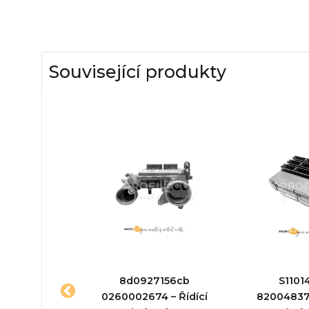
Související produkty
6034GN
8d0927156cb
S1101
1 – Řídící
0260002674 – Řídící
820048373