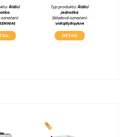
jednot
uktu:
Řídící
Typ produktu:
Řídící
MERCEDES
notka
jednotka
 označení:
Skladové označení:
st5NWAt
vnKqRy9rpAn4
Typ prod
jednot
TAIL
DETAIL
Skladové
ql1BW
DE