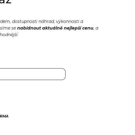
adem, dostupnosti náhrad, výkonnosti a
usíme se
nabídnout
aktuálně
nejlepší cenu
, a
ýhodnější.
ARMA