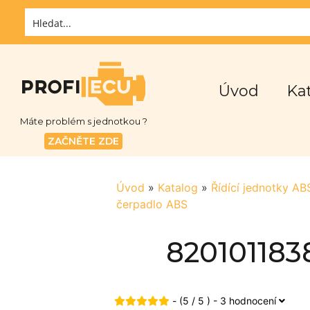
Úvod
Ka
Máte problém s jednotkou ?
ZAČNĚTE ZDE
Úvod
»
Katalog
»
Řídící jednotky A
čerpadlo ABS
820101183
- (5 / 5 ) - 3 hodnocení