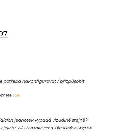
197
 potřeba nakonfigurovat / přizpůsobit
leznete
zde.
ídících jednotek vypadá vizuálně stejně?
ak jejich SW/HW a také cena. Bližší info o SW/HW