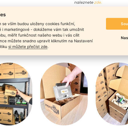
naleznete
zde.
duktu
ies
Sou
m se vším budou uloženy cookies funkční,
ké i marketingové - dokážeme vám tak umožnit
bu, měřit funkčnost našeho webu i vás cílit
Nas
nce můžete snadno upravit kliknutím na Nastavení
itiku
si můžete přečíst zde
.