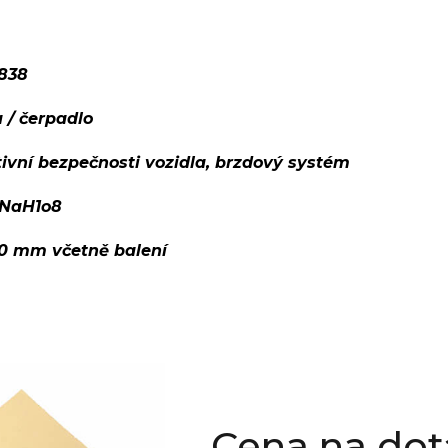
1838
 / čerpadlo
ivní bezpečnosti vozidla, brzdový systém
NaH1o8
00 mm včetně balení
Cena na dot