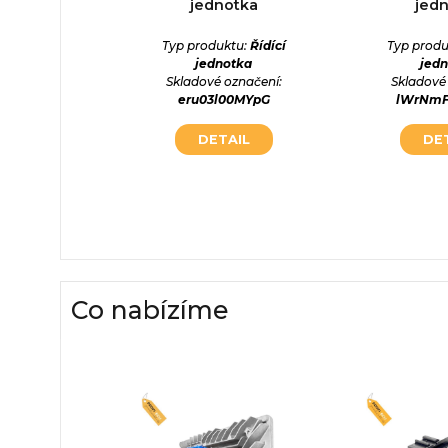
otka
jednotka
jed
ktu:
Řídící
Typ produktu:
Řídící
Typ produ
otka
jednotka
jed
označení:
Skladové označení:
Skladové
mN5c6e
eru03l00MYpG
lWrNm
AIL
DETAIL
DE
Co nabízíme