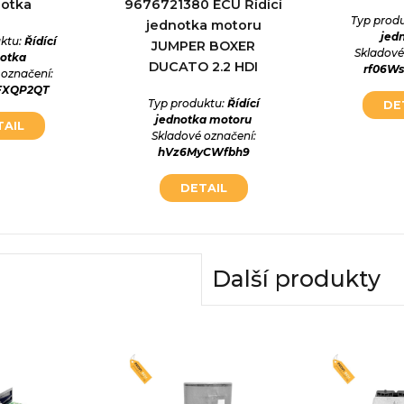
notka
9676721380 ECU Řídící
Typ prod
jednotka motoru
jed
ktu:
Řídící
JUMPER BOXER
Skladové
notka
DUCATO 2.2 HDI
rf06W
 označení:
FXQP2QT
Typ produktu:
Řídící
DE
jednotka motoru
TAIL
Skladové označení:
hVz6MyCWfbh9
DETAIL
Další produkty