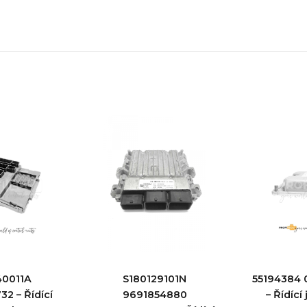
40011A
S180129101N
55194384 
2 – Řídící
9691854880
– Řídící