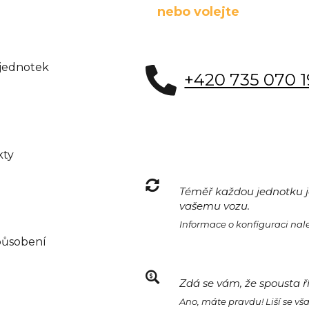
nebo volejte
 jednotek
+420 735 070 
kty
Téměř každou jednotku je
vašemu vozu.
Informace o konfiguraci na
působení
Zdá se vám, že spousta ř
Ano, máte pravdu! Liší se vš