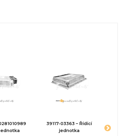
0281010989
39117-03363 – Řídící
A6421
 jednotka
jednotka
02810127