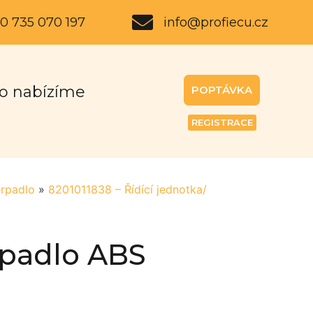
0 735 070 197
info@profiecu.cz
o nabízíme
POPTÁVKA
REGISTRACE
erpadlo
»
8201011838 – Řídící jednotka/
rpadlo ABS