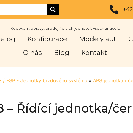
+42
Kódování, opravy, prodej řídících jednotek všech značek.
talog
Konfigurace
Modely aut
C
O nás
Blog
Kontakt
BS / ESP - Jednotky brzdového systému
»
ABS jednotka / č
8 – Řídící jednotka/če