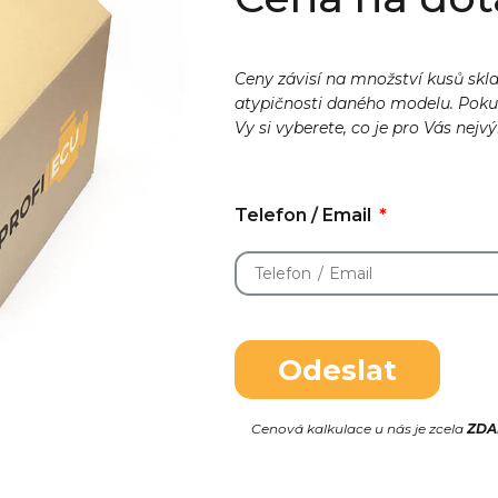
Ceny závisí na množství kusů skl
atypičnosti daného modelu. Pok
Vy si vyberete, co je pro Vás nejv
Telefon / Email
Odeslat
Cenová kalkulace u nás je zcela
ZD