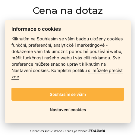
Cena na dotaz
Informace o cookies
Ceny závisí na množství kusů skladem, dostupnosti náhrad,
výkonnosti a atypičnosti daného modelu. Pokusíme se
Kliknutím na Souhlasím se vším budou uloženy cookies
nabídnout
aktuálně
nejlepší cenu
, a Vy si vyberete, co je pro
funkční, preferenční, analytické i marketingové -
Vás nejvýhodnější.
dokážeme vám tak umožnit pohodlné používání webu,
měřit funkčnost našeho webu i vás cílit reklamou. Své
preference můžete snadno upravit kliknutím na
Nastavení cookies. Kompletní politiku
si můžete přečíst
Telefon / Email
zde
.
Souhlasím se vším
Nastavení cookies
Odeslat
Cenová kalkulace u nás je zcela
ZDARMA