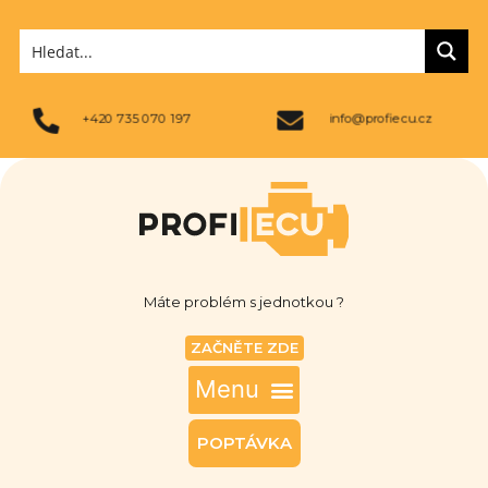
+420 735 070 197
info@profiecu.cz
Máte problém s jednotkou ?
ZAČNĚTE ZDE
POPTÁVKA