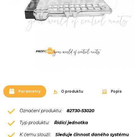
Parametry
O produktu
Popis
Označení produktu:
82730-53020
Typ produktu:
Řídící jednotka
K čemu slouží:
Sleduje činnost daného systému