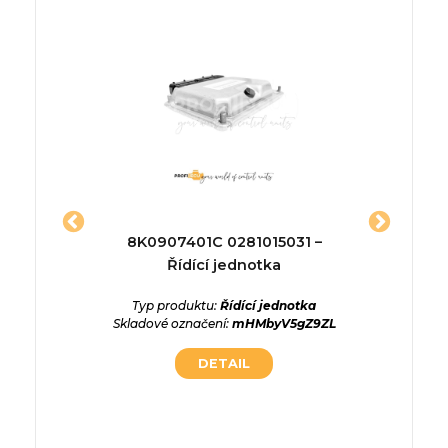
dící
8K0907401C 0281015031 –
A20
 ECU
Řídící jednotka
.9 TDI
Typ produktu:
Řídící jednotka
Typ p
Skladové označení:
mHMbyV5gZ9ZL
Skladov
ednotka
DETAIL
:
w