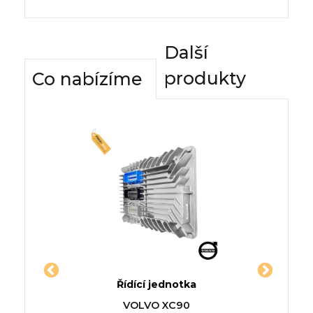
Další
produkty
Co nabízíme
dnotky
Řídící jednotka
Komfor
A (710,
Jednotka RENAULT GRAND
Řídící 
VOLVO XC90
F
SCÉNIC III (JZ0/1_)