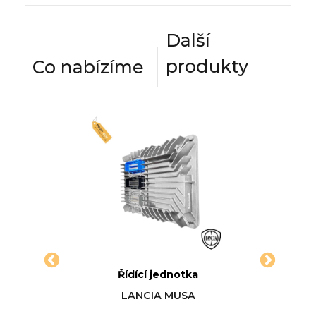
Další
produkty
Co nabízíme
dnotky
Řídící jednotka
Komfor
 (135)
Jednotka MERCEDES CLA
Řídí
i
LANCIA MUSA
A
(C118)
CHRY
999cm3