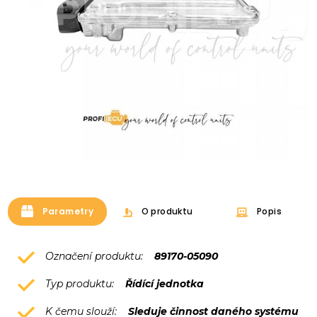
Parametry
O produktu
Popis
Označení produktu:
89170-05090
Typ produktu:
Řídící jednotka
K čemu slouží:
Sleduje činnost daného systému