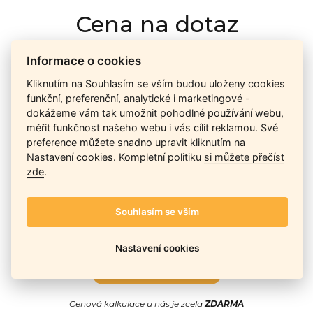
Cena na dotaz
Informace o cookies
Ceny závisí na množství kusů skladem, dostupnosti náhrad,
Kliknutím na Souhlasím se vším budou uloženy cookies
výkonnosti a atypičnosti daného modelu. Pokusíme se
funkční, preferenční, analytické i marketingové -
nabídnout
aktuálně
nejlepší cenu
, a Vy si vyberete, co je pro
dokážeme vám tak umožnit pohodlné používání webu,
Vás nejvýhodnější.
měřit funkčnost našeho webu i vás cílit reklamou. Své
preference můžete snadno upravit kliknutím na
Nastavení cookies. Kompletní politiku
si můžete přečíst
Telefon / Email
zde
.
Souhlasím se vším
Nastavení cookies
Odeslat
Cenová kalkulace u nás je zcela
ZDARMA