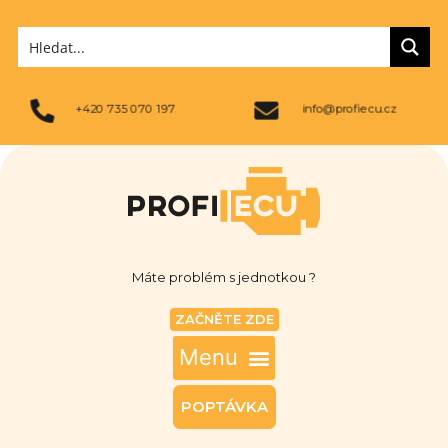
+420 735 070 197
info@profiecu.cz
Máte problém s jednotkou ?
ZAČNĚTE ZDE
POPTÁVKA