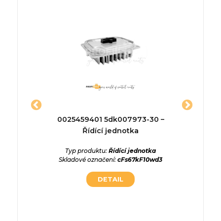
03373
0025459401 5dk007973-30 –
339
dnotka
Řídící jednotka
2.0 D
Typ produktu:
Řídící jednotka
Typ p
Skladové označení:
cFs67kF10wd3
Skladové
ednotka
DETAIL
zG3n3Xz