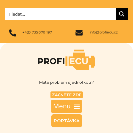
+420 735 070 197
info@profiecu.cz
Máte problém s jednotkou ?
ZAČNĚTE ZDE
POPTÁVKA