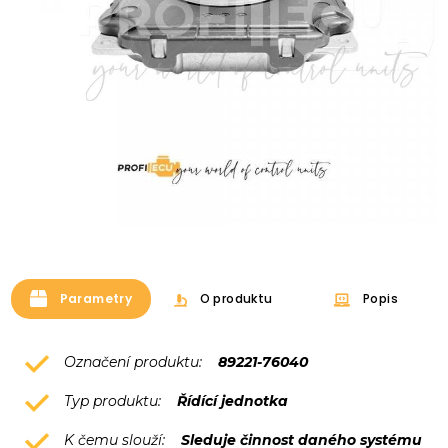
Parametry
O produktu
Popis
Označení produktu:
89221-76040
Typ produktu:
Řídící jednotka
K čemu slouží:
Sleduje činnost daného systému