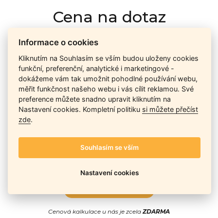
Cena na dotaz
Informace o cookies
Ceny závisí na množství kusů skladem, dostupnosti náhrad,
Kliknutím na Souhlasím se vším budou uloženy cookies
výkonnosti a atypičnosti daného modelu. Pokusíme se
funkční, preferenční, analytické i marketingové -
nabídnout
aktuálně
nejlepší cenu
, a Vy si vyberete, co je pro
dokážeme vám tak umožnit pohodlné používání webu,
Vás nejvýhodnější.
měřit funkčnost našeho webu i vás cílit reklamou. Své
preference můžete snadno upravit kliknutím na
Nastavení cookies. Kompletní politiku
si můžete přečíst
Telefon / Email
zde
.
Souhlasím se vším
Nastavení cookies
Odeslat
Cenová kalkulace u nás je zcela
ZDARMA