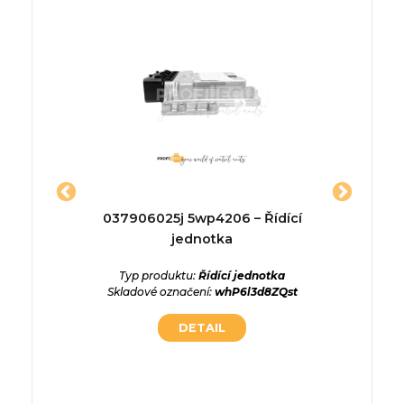
HATE –
037906025j 5wp4206 – Řídící
A02
a
jednotka
ednotka
Typ produktu:
Řídící jednotka
Typ p
IU48stB
Skladové označení:
whP6l3d8ZQst
Skladové
DETAIL