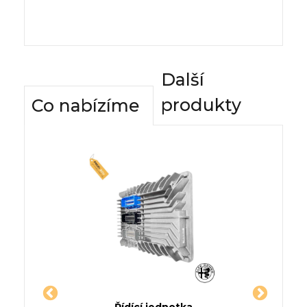
Další
produkty
Co nabízíme
dnotky
Řídící jednotka
Komfor