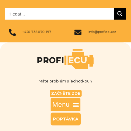
+420 735 070 197
info@profiecu.cz
Máte problém s jednotkou ?
ZAČNĚTE ZDE
POPTÁVKA