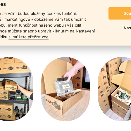
duktu
ies
Sou
m se vším budou uloženy cookies funkční,
ké i marketingové - dokážeme vám tak umožnit
bu, měřit funkčnost našeho webu i vás cílit
Nas
nce můžete snadno upravit kliknutím na Nastavení
itiku
si můžete přečíst zde
.