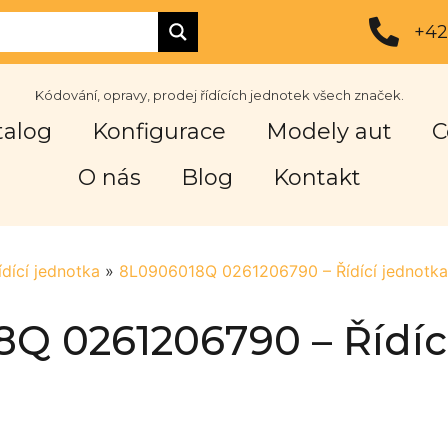
+42
Kódování, opravy, prodej řídících jednotek všech značek.
talog
Konfigurace
Modely aut
C
O nás
Blog
Kontakt
ídící jednotka
»
8L0906018Q 0261206790 – Řídící jednotka
Q 0261206790 – Řídíc