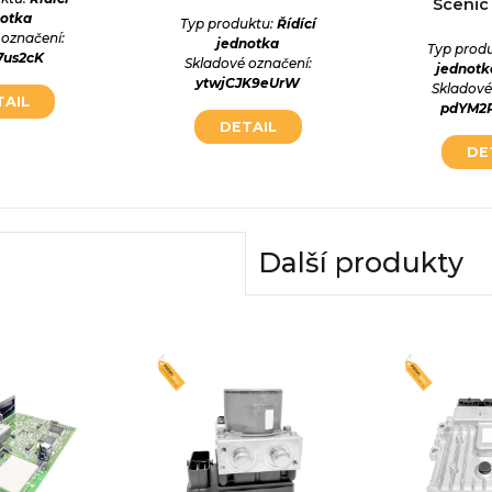
Scenic I
notka
Typ produktu:
Řídící
 označení:
jednotka
Typ prod
i7us2cK
Skladové označení:
jednotk
ytwjCJK9eUrW
Skladové
TAIL
pdYM2
DETAIL
DE
Další produkty