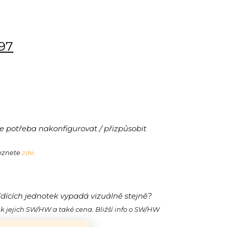
197
 potřeba nakonfigurovat / přizpůsobit
leznete
zde.
ídících jednotek vypadá vizuálně stejně?
ak jejich SW/HW a také cena. Bližší info o SW/HW