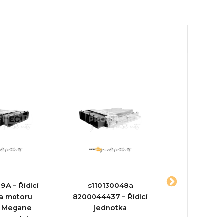
9A – Řídící
s110130048a
3085
a motoru
8200044437 – Řídící
S11372710
t Megane
jednotka
jed