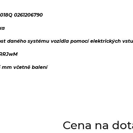
018Q 0261206790
ka
ost daného systému vozidla pomocí elektrických vst
RRRJwM
13 mm včetně balení
Cena na dot