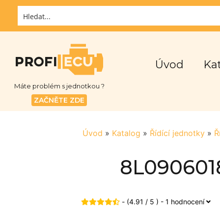
Úvod
Ka
Máte problém s jednotkou ?
ZAČNĚTE ZDE
Úvod
»
Katalog
»
Řídící jednotky
»
Ř
8L0906018
- (4.91 / 5 ) - 1 hodnocení