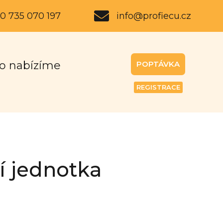
0 735 070 197
info@profiecu.cz
o nabízíme
POPTÁVKA
REGISTRACE
í jednotka