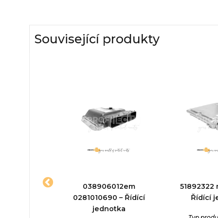
Související produkty
281015160 –
038906012em
51892322 
jednotka
0281010690 – Řídící
Řídící 
jednotka
ktu:
Řídící
Typ produ