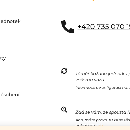
 jednotek
+420 735 070 
kty
Téměř každou jednotku je
vašemu vozu.
Informace o konfiguraci na
působení
Zdá se vám, že spousta ř
Ano, máte pravdu! Liší se vš
naleznete
zde.