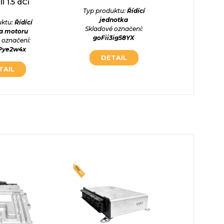
I 1.5 dCi
Typ produktu:
Řídící
Typ prod
jednotka
jed
uktu:
Řídící
Skladové označení:
Skladové
a motoru
goFii3ig58YX
xVU5Z
 označení:
Pye2w4x
DETAIL
DE
TAIL