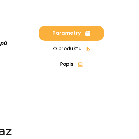
Parametry
upů
O produktu
Popis
az