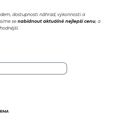
adem, dostupnosti náhrad, výkonnosti a
usíme se
nabídnout
aktuálně
nejlepší cenu
, a
ýhodnější.
ARMA