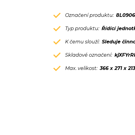
Označení produktu:
8L0906
Typ produktu:
Řídící jednot
K čemu slouží:
Sleduje činn
Skladové označení:
kjXFYr
Max. velikost:
366 x 271 x 2