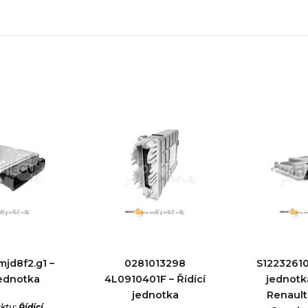
mjd8f2.g1 –
0281013298
S12232610
jednotka
4L0910401F – Řídící
jednotk
jednotka
Renaul
ktu:
Řídící