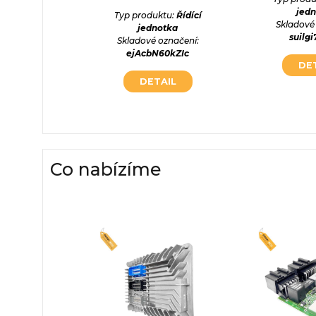
otka
jed
Typ produktu:
Řídící
označení:
Skladové
jednotka
1x56w4
suilg
Skladové označení:
ejAcbN60kZIc
AIL
DE
DETAIL
Co nabízíme