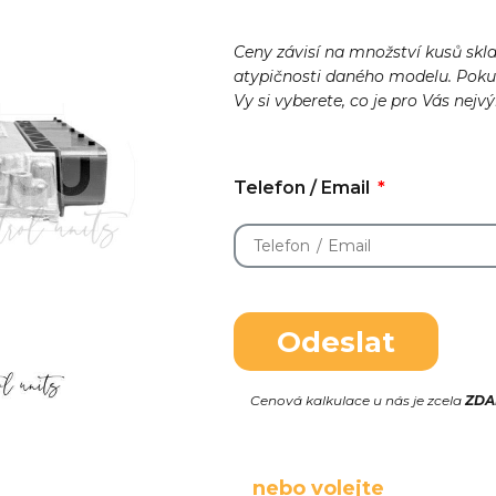
Ceny závisí na množství kusů skl
atypičnosti daného modelu. Pok
Vy si vyberete, co je pro Vás nejv
Telefon / Email
Odeslat
Cenová kalkulace u nás je zcela
ZD
nebo volejte