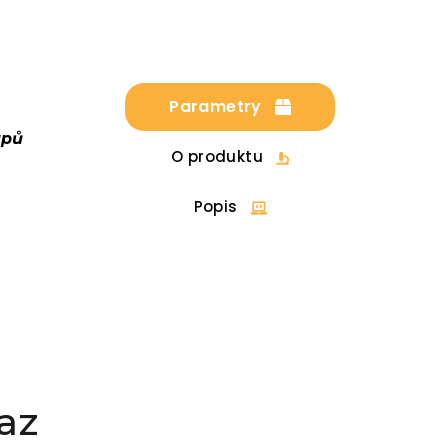
Parametry
upů
O produktu
Popis
az