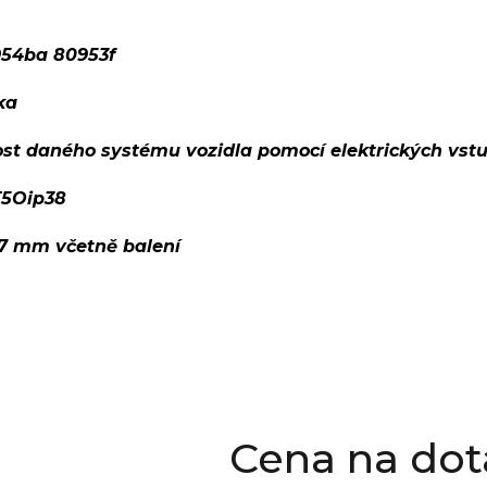
954ba 80953f
ka
ost daného systému vozidla pomocí elektrických vst
5Oip38
97 mm včetně balení
Cena na dot