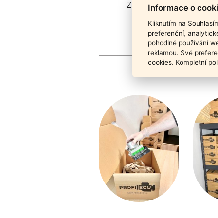
Záruka funkčnosti pro
Informace o cook
Kliknutím na Souhlasí
preferenční, analytic
pohodlné používání we
reklamou. Své prefere
cookies. Kompletní pol