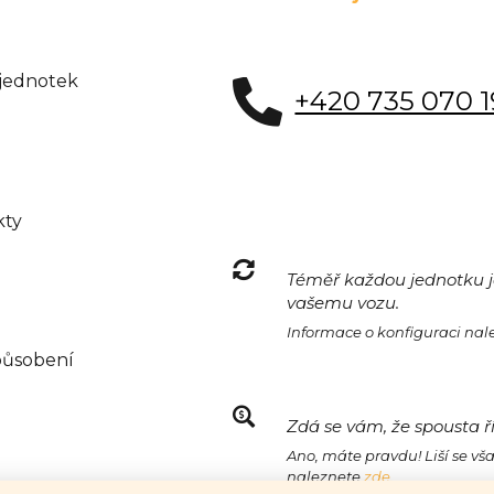
 jednotek
+420 735 070 
kty
Téměř každou jednotku je
vašemu vozu.
Informace o konfiguraci na
působení
Zdá se vám, že spousta ř
Ano, máte pravdu! Liší se vš
naleznete
zde.