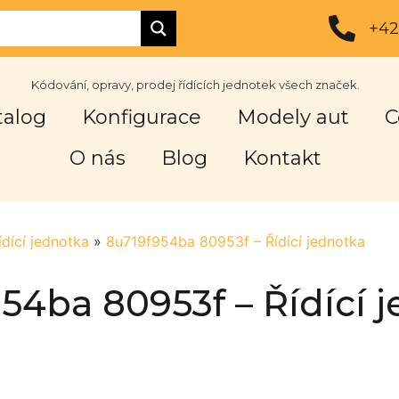
+42
Kódování, opravy, prodej řídících jednotek všech značek.
talog
Konfigurace
Modely aut
C
O nás
Blog
Kontakt
ídící jednotka
»
8u719f954ba 80953f – Řídící jednotka
54ba 80953f – Řídící 