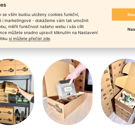
duktu
ies
Sou
m se vším budou uloženy cookies funkční,
ké i marketingové - dokážeme vám tak umožnit
bu, měřit funkčnost našeho webu i vás cílit
Nas
nce můžete snadno upravit kliknutím na Nastavení
itiku
si můžete přečíst zde
.