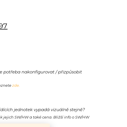
197
 potřeba nakonfigurovat / přizpůsobit
leznete
zde.
ídících jednotek vypadá vizuálně stejně?
ak jejich SW/HW a také cena. Bližší info o SW/HW