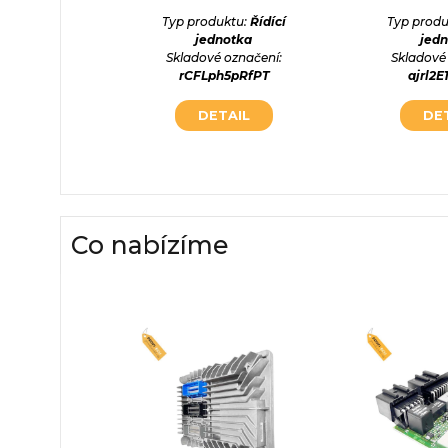
otka
Typ produktu:
Řídící
Typ produ
označení:
jednotka
jed
ZUqoAz
Skladové označení:
Skladové
rCFLph5pRfPT
ajrl2
AIL
DETAIL
DE
Co nabízíme