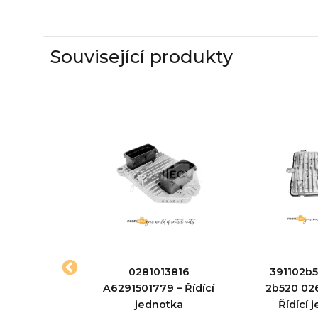
Související produkty
0261208672
0281013816
391102b5
 jednotka
A6291501779 – Řídící
2b520 02
jednotka
Řídící 
ktu:
Řídící