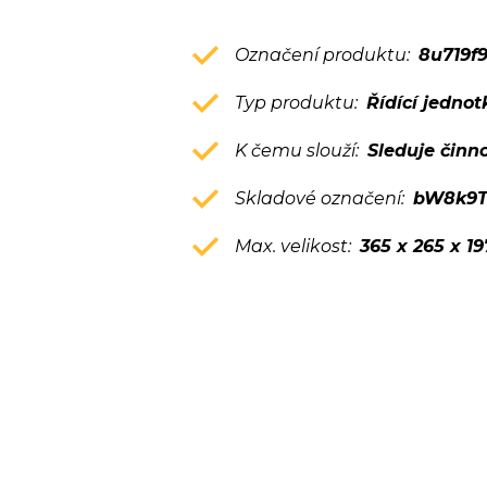
Označení produktu:
8u719f
Typ produktu:
Řídící jednot
K čemu slouží:
Sleduje činn
Skladové označení:
bW8k9T
Max. velikost:
365 x 265 x 1