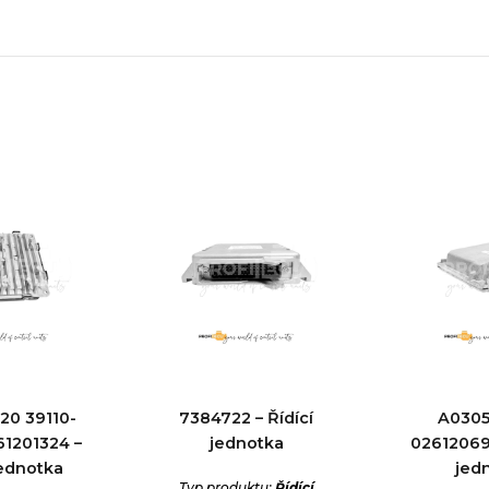
20 39110-
7384722 – Řídící
A0305
61201324 –
jednotka
026120697
jednotka
jed
Typ produktu:
Řídící