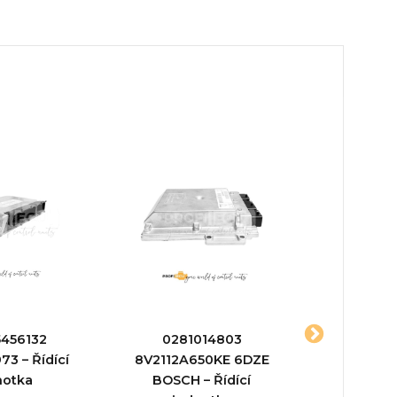
456132
0281014803
9648
3 – Řídící
8V2112A650KE 6DZE
02810110
notka
BOSCH – Řídící
jed