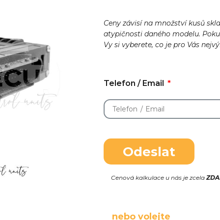
Ceny závisí na množství kusů skl
atypičnosti daného modelu. Pok
Vy si vyberete, co je pro Vás nejv
Telefon / Email
Odeslat
Cenová kalkulace u nás je zcela
ZD
nebo volejte