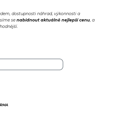
adem, dostupnosti náhrad, výkonnosti a
usíme se
nabídnout
aktuálně
nejlepší cenu
, a
ýhodnější.
ARMA