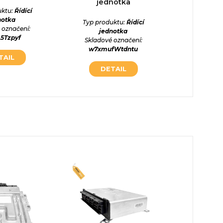
jednotka
uktu:
Řídící
Typ prod
notka
jed
Typ produktu:
Řídící
 označení:
Skladové
jednotka
L5Tzpyf
qu7y4
Skladové označení:
w7xmufWtdntu
TAIL
DE
DETAIL