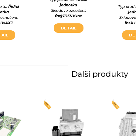
jednotka
ktu:
Řídící
Typ prod
Skladové označení:
notka
jed
faxj7D3NVxne
 označení:
Skladové
E1UxAXJ
ibsJL
DETAIL
TAIL
DE
Další produkty