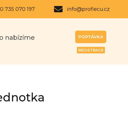
0 735 070 197
info@profiecu.cz
o nabízíme
POPTÁVKA
REGISTRACE
jednotka