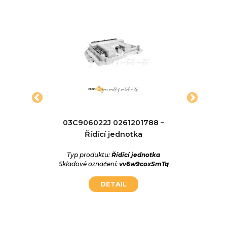
1806 –
03C906022J 0261201788 –
02810
a
Řídící jednotka
ednotka
Typ produktu:
Řídící jednotka
Typ p
wRmxUJ3
Skladové označení:
vv6w9coxSmTq
Skladové
DETAIL