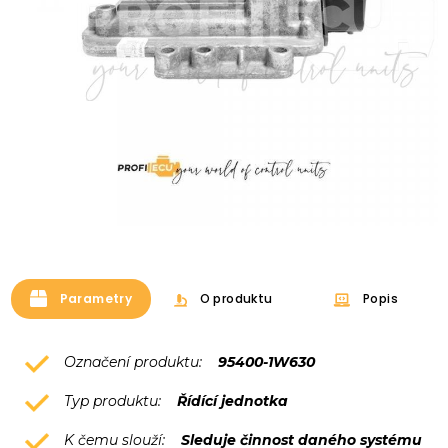
Parametry
O produktu
Popis
Označení produktu:
95400-1W630
Typ produktu:
Řídící jednotka
K čemu slouží:
Sleduje činnost daného systému