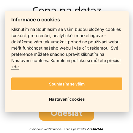
Cena na dotaz
Informace o cookies
Kliknutím na Souhlasím se vším budou uloženy cookies
Ceny závisí na množství kusů skladem, dostupnosti náhrad,
funkční, preferenční, analytické i marketingové -
výkonnosti a atypičnosti daného modelu. Pokusíme se
dokážeme vám tak umožnit pohodlné používání webu,
nabídnout
aktuálně
nejlepší cenu
, a Vy si vyberete, co je pro
měřit funkčnost našeho webu i vás cílit reklamou. Své
Vás nejvýhodnější.
preference můžete snadno upravit kliknutím na
Nastavení cookies. Kompletní politiku
si můžete přečíst
zde
.
Telefon / Email
Souhlasím se vším
Nastavení cookies
Odeslat
Cenová kalkulace u nás je zcela
ZDARMA