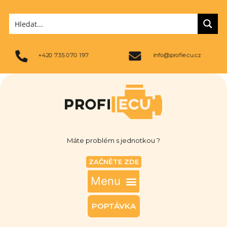
+420 735 070 197
info@profiecu.cz
Máte problém s jednotkou ?
ZAČNĚTE ZDE
POPTÁVKA