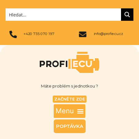
+420 735 070 197
info@profiecu.cz
Máte problém s jednotkou ?
ZAČNĚTE ZDE
POPTÁVKA