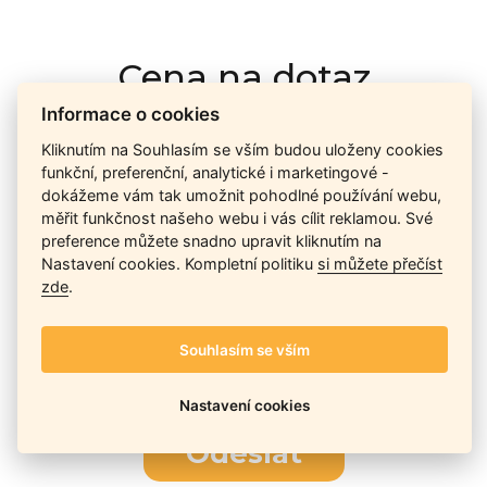
Cena na dotaz
Informace o cookies
Kliknutím na Souhlasím se vším budou uloženy cookies
Ceny závisí na množství kusů skladem, dostupnosti náhrad,
funkční, preferenční, analytické i marketingové -
výkonnosti a atypičnosti daného modelu. Pokusíme se
dokážeme vám tak umožnit pohodlné používání webu,
nabídnout
aktuálně
nejlepší cenu
, a Vy si vyberete, co je pro
měřit funkčnost našeho webu i vás cílit reklamou. Své
Vás nejvýhodnější.
preference můžete snadno upravit kliknutím na
Nastavení cookies. Kompletní politiku
si můžete přečíst
zde
.
Telefon / Email
Souhlasím se vším
Nastavení cookies
Odeslat