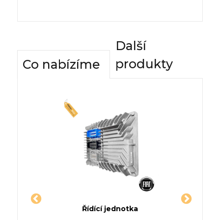
Další
produkty
Co nabízíme
dnotky
Řídící jednotka
Komfor
ONG
Jednotka VOLVO S40 I
Řídí