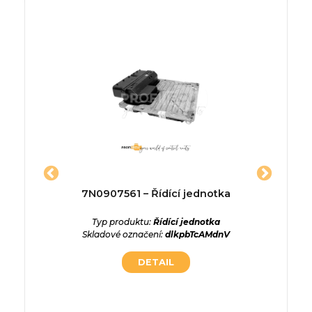
5437 –
7N0907561 – Řídící jednotka
3072
a
Typ produktu:
Řídící jednotka
Skladové označení:
dlkpbTcAMdnV
ednotka
Typ p
tbKcGJv9
Skladové 
DETAIL