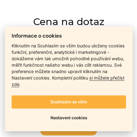
Cena na dotaz
Informace o cookies
Ceny závisí na množství kusů skladem, dostupnosti náhrad,
Kliknutím na Souhlasím se vším budou uloženy cookies
výkonnosti a atypičnosti daného modelu. Pokusíme se
funkční, preferenční, analytické i marketingové -
nabídnout
aktuálně
nejlepší cenu
, a Vy si vyberete, co je pro
dokážeme vám tak umožnit pohodlné používání webu,
Vás nejvýhodnější.
měřit funkčnost našeho webu i vás cílit reklamou. Své
preference můžete snadno upravit kliknutím na
Nastavení cookies. Kompletní politiku
si můžete přečíst
zde
.
Telefon / Email
Souhlasím se vším
Nastavení cookies
Odeslat