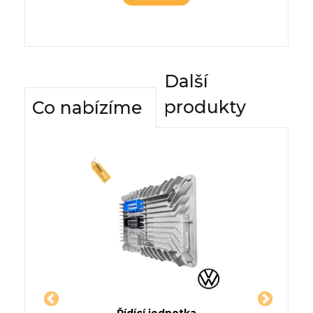
Další
produkty
Co nabízíme
dnotky
Řídící jednotka
Komfor