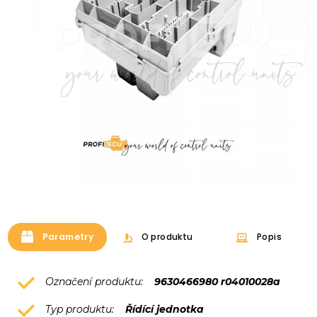
Parametry
O produktu
Popis
Označení produktu:
9630466980 r04010028a
Typ produktu:
Řídící jednotka