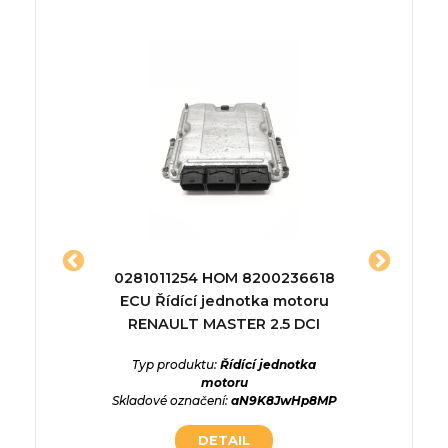
– Řídící
0281011254 HOM 8200236618
135856
ECU Řídící jednotka motoru
Typ p
RENAULT MASTER 2.5 DCI
Skladové
ednotka
YUQxipV
Typ produktu:
Řídící jednotka
motoru
Skladové označení:
aN9K8JwHp8MP
DETAIL