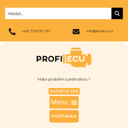
+420 735 070 197
info@profiecu.cz
Máte problém s jednotkou ?
ZAČNĚTE ZDE
POPTÁVKA