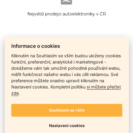
Největší prodejci autoelektroniky v ČR
Informace o cookies
Cena na dotaz
Kliknutím na Souhlasím se vším budou uloženy cookies
funkční, preferenční, analytické i marketingové -
dokážeme vám tak umožnit pohodlné používání webu,
Ceny závisí na množství kusů skladem, dostupnosti náhrad,
měřit funkčnost našeho webu i vás cílit reklamou. Své
výkonnosti a atypičnosti daného modelu. Pokusíme se
preference můžete snadno upravit kliknutím na
nabídnout
aktuálně
nejlepší cenu
, a Vy si vyberete, co je pro
Nastavení cookies. Kompletní politiku
si můžete přečíst
Vás nejvýhodnější.
zde
.
Souhlasím se vším
Telefon / Email
Nastavení cookies