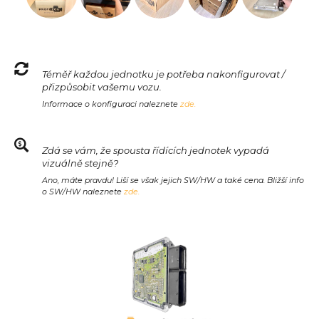
Téměř každou jednotku je potřeba nakonfigurovat /
přizpůsobit vašemu vozu.
Informace o konfiguraci naleznete
zde.
Zdá se vám, že spousta řídících jednotek vypadá
vizuálně stejně?
Ano, máte pravdu! Liší se však jejich SW/HW a také cena. Bližší info
o SW/HW naleznete
zde.