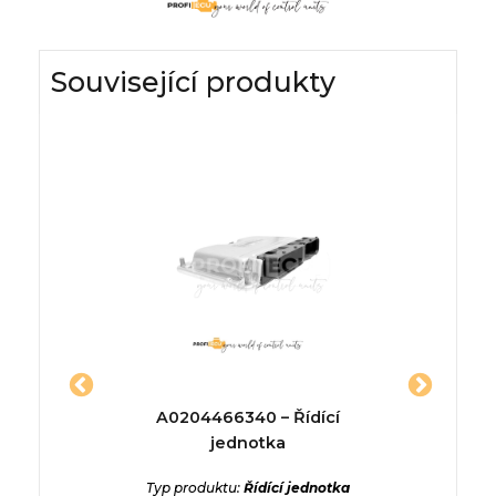
Související produkty
10629 –
A0204466340 – Řídící
8R09073
a
jednotka
Typ p
Skladov
ednotka
Typ produktu:
Řídící jednotka