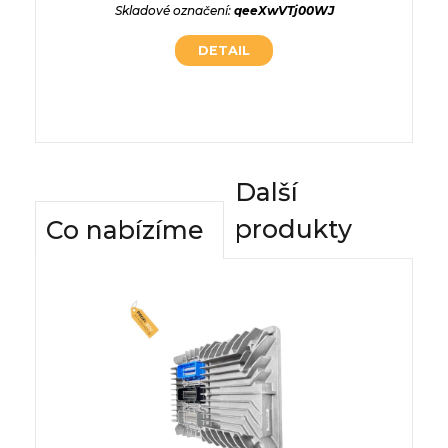
QM2kunj
Skladové označení:
qeeXwVTj00WJ
DETAIL
Další
produkty
Co nabízíme