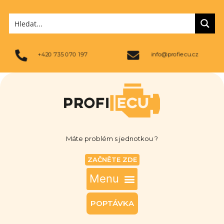
+420 735 070 197
info@profiecu.cz
Máte problém s jednotkou ?
ZAČNĚTE ZDE
POPTÁVKA